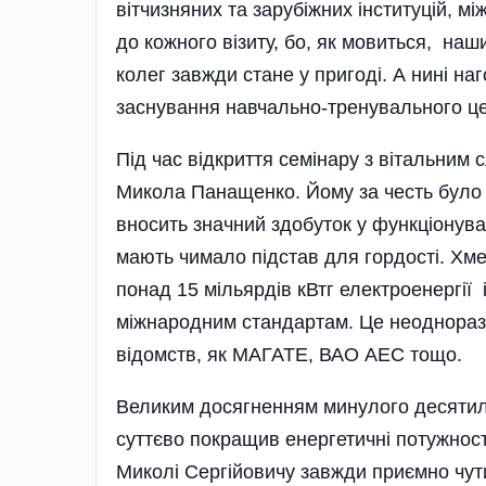
вітчизняних та зарубіжних інституцій, м
до кожного візиту, бо, як мовиться, наш
колег завжди стане у пригоді. А нині наг
заснування навчально-тренувального ц
Під час відкриття семінару з вітальни
Микола Панащенко. Йому за честь було 
вносить значний здобуток у функціонув
мають чимало підстав для гордості. Х
понад 15 мільярдів кВтг електроенергії 
міжнародним стандартам. Це неодноразо
відомств, як МАГАТЕ, ВАО АЕС тощо.
Великим досягненням минулого десятиліт
суттєво покращив енергетичні потужності
Миколі Сергійовичу завжди приємно чути 