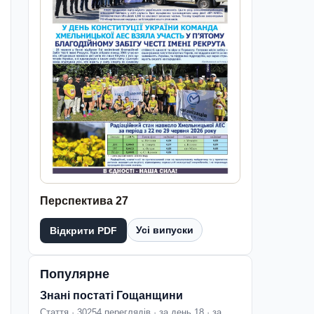
Перспектива 27
Усі випуски
Відкрити PDF
Популярне
Знані постаті Гощанщини
Стаття · 30254 переглядів · за день 18 · за