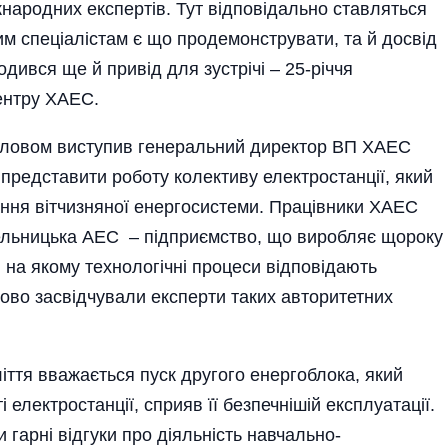
іжнародних експертів. Тут відповідально ставляться
им спеціалістам є що продемонструвати, та й досвід
одився ще й привід для зустрічі – 25-річчя
ентру ХАЕС.
м словом виступив генеральний директор ВП ХАЕС
представити роботу колективу електростанції, який
ання вітчизняної енергосистеми. Працівники ХАЕС
мельницька АЕС – підприємство, що виробляє щороку
і на якому технологічні процеси відповідають
во засвідчували експерти таких авторитетних
тя вважається пуск другого енерго­блока, який
 електростанції, сприяв її безпечнішій експлуатації.
гарні відгуки про діяльність навчально-