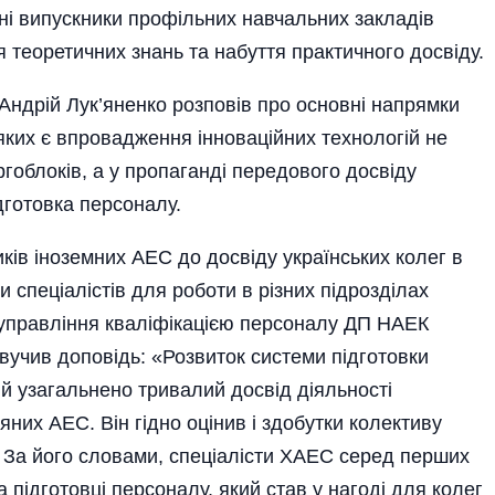
і випускники про­фільних навчальних закладів
теоретичних знань та набуття практичного досвіду.
ндрій Лук’яненко розповів про основні напрямки
 яких є впровадження інноваційних технологій не
ргоблоків, а у пропаганді передового досвіду
ідготовка персоналу.
ів іноземних АЕС до досвіду українських колег в
и спеці­алістів для роботи в різних підрозділах
 управління кваліфікацією персоналу ДП НАЕК
учив доповідь: «Розвиток системи підготовки
й узагальнено тривалий досвід діяльності
них АЕС. Він гідно оцінив і здобутки колективу
 За його словами, спеціалісти ХАЕС серед перших
а підготовці персоналу, який став у нагоді для колег