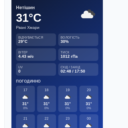
Нетішин
31°C
Рвані Хмари
ВІДЧУВАЄТЬСЯ
ВОЛОГІСТЬ
29°C
30%
ВІТЕР
ТИСК
4.43 м/с
1012 гПа
UV
СХІД / ЗАХІД
0
02:48 / 17:50
ПОГОДИННО
17
18
19
20
31°
31°
31°
31°
0%
0%
0%
0%
21
22
23
00