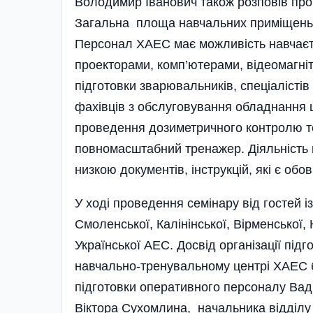
Володимир Іванович також розповів про
Загальна площа навчальних приміщень 
Персонал­ ХАЕС має можливість навчаєть
проекторами, комп’ю­терами, відеомагні
підготовки зварювальників, спеціалісті
фахівців з обслуговування обладнання 
проведення дозиметричного контролю то
повномасштабний тренажер. Діяльність
низкою документів, інструкцій, які є об
У ході проведення семінару від гостей 
Смоленської, Калінінської, Вірменської, 
Українсько­ї АЕС. Досвід організації пі
навчально-тренувальному центрі ХАЕС б
підготовки оперативного персоналу Вад
Віктора Су­хомлина, начальника відділу