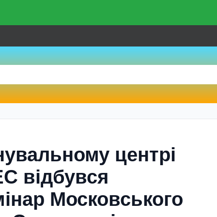
нувальному центрі
С відбувся
мінар Московського