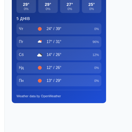
29°
29°
27°
25°
0%
0%
0%
0%
5 ДНІВ
Чт
24° / 39°
0%
Пт
17° / 31°
96%
Сб
14° / 26°
12%
Нд
12° / 26°
0%
Пн
13° / 29°
0%
Weather data by OpenWeather