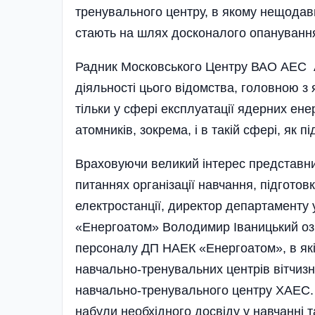
тренувального центру, в якому нещодавн
стають на шлях досконалого опанування 
Радник Московського Центру ВАО АЕC А
діяльності цього відомства, головною з
тільки у сфері експлуатації ядерних ене
атомників, зокрема, і в такій сфері, як п
Враховуючи великий інтерес представник
питаннях організації навчання, підготовк
електростанції, директор департаменту
«Енергоатом» Володимир Іваницький озв
персоналу ДП НАЕК «Енергоатом», в які
навчально-тренувальних центрів вітчизня
навчально-тренувального центру ХАЕС.
набули необхідного досвіду у нав­чанні т