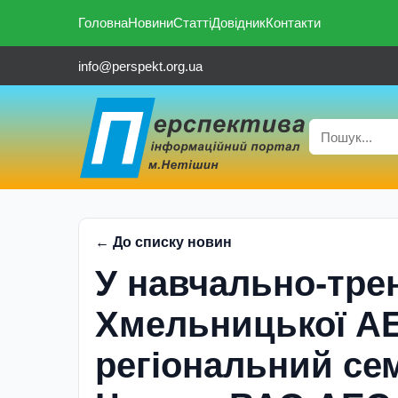
Головна
Новини
Статті
Довідник
Контакти
info@perspekt.org.ua
← До списку новин
У навчально-тре
Хмельницької АЕ
регіональний се