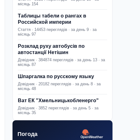
місяць 154
Таблицы табели о рангах в
Российской империи
Стаття · 14453 переглядів · за день 9 · за
місяць 97
Розклад руху автобусів по
автостанції Нетішин
Довідник · 384874 переглядів · за день 13 · за
місяць 87
Шпаргалка по русскому языку
Довідник · 20182 переглядів · за день 8 · за
місяць 48
Ват ЕК "Хмельницькобленерго"
Довідник · 3852 переглядів · за день 5 · за
місяць 35
Погода