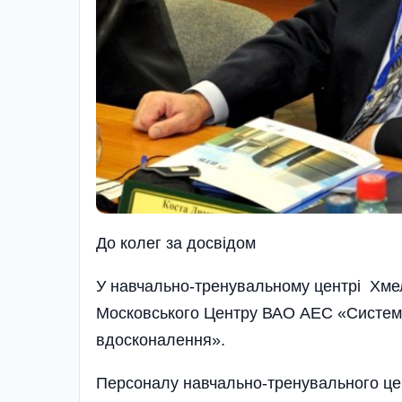
До колег за досвiдом
У навчально-тренувальному центрі Хмел
Московського Центру ВАО АЕС «Система
вдосконалення».
Персоналу навчально-тренувального цен