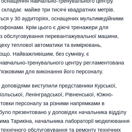
 оснащення навчально-тренувального центру.
складає майже три тисячі квадратних метрів.
ся у 30 ауди­торі­я­х, оснащених мультимедійними
тофонами. Крім цього є діючі тренажери для
в з обслуговування перевантажувальної машини,
цеху теплової автоматики та вимірювань,
що. Найважливі­шим, без сумніву, є
 навчально-тренувального центру регламентована
ов’язковими для виконання його персоналу.
із доповідями виступили представники Курської,
Коль­ської, Ленінгр­адської, Рівненської, Южно-
дготовки персоналу за різними напрямками в
уло презентовано у доповідях начальника відділу
има Тарикіна, начальника лабораторії моделювання
 технічного обслуговування та ремонту технічних