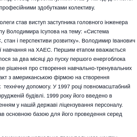
 професійними здобутками колективу.
леги став виступ заступника головного інженера
лу Володимира Ісупова на тему: «Система
, стан і перспективи розвитку». Володимир Іванович
ації навчання на ХАЕС. Першим етапом вважається
лося за два місяці до пуску першого енергоблока
ве рішення про створення навчально-тренувальних
ракт з американською фірмою на створення
техніч­ну допомогу. У 1997 році повномас­штабний
удженій будівлі. 1999 року його введено в
енням у нашій державі ліцензування персоналу.
ав основною базою для його проведення серед