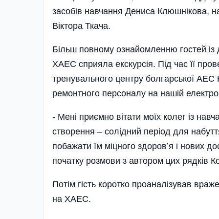
засобів навчання Дениса Клюшнікова, н
Віктора Ткача.
Більш повному ознайомленню гостей із
ХАЕС сприяла екскурсія. Під час її про
тренувального центру болгарської АЕС 
ремонт­ного персоналу на нашій електрос
- Мені приємно вітати моїх колег із нав
створення – солідний період для набутт
побажати їм міцного здоров’я і нових до
початку розмови з автором цих рядків К
Потім гість коротко проаналізував враж
на ХАЕС.