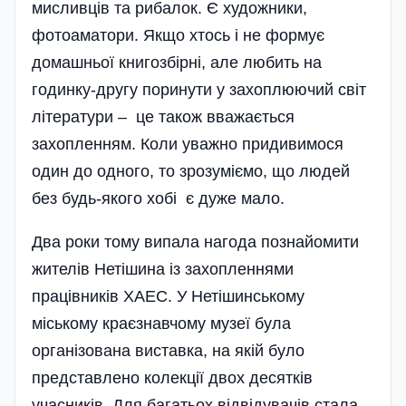
мисливців та рибалок. Є художники,
фотоаматори. Якщо хтось і не формує
домашньої книгозбірні, але любить на
годинку-другу поринути у захоплюючий світ
літератури – це також вважається
захопленням. Коли уважно придивимося
один до одного, то зрозуміємо, що людей
без будь-якого хобі є дуже мало.
Два роки тому випала нагода познайомити
жителів Нетішина із захопленнями
працівників ХАЕС. У Нетішинському
міському краєзнавчому музеї була
організована виставка, на якій було
представлено колекції двох десятків
учасників. Для багатьох відвідувачів стала