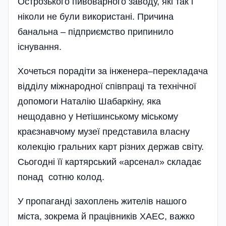
Острозького пивоварного заводу, які так і
ніколи не були використані. Причина
банальна – підприємство припинило
існування.
Хочеться порадіти за інженера–перекладача
відділу міжнародної співпраці та технічної
допомоги Наталію Шабаркіну, яка
нещодавно у Нетішинському міському
краєзнавчому музеї представила власну
колекцію гральних карт різних держав світу.
Сьогодні її картярський «арсенал» складає
понад сотню колод.
У пропаганді захоплень жителів нашого
міста, зокрема й працівників ХАЕС, важко