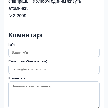
співпраці. Не хлібом єдиним живуть
атомники.
№2,2009
Коментарі
Імʼя
E-mail (необовʼязково)
Коментар