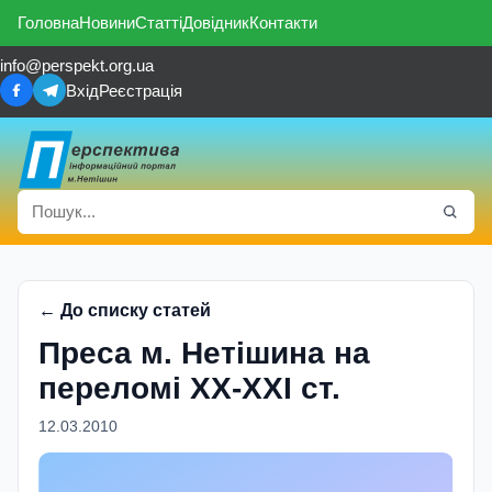
Головна
Новини
Статті
Довідник
Контакти
info@perspekt.org.ua
Вхід
Реєстрація
← До списку статей
Преса м. Нетішина на
переломі ХХ-ХХІ ст.
12.03.2010