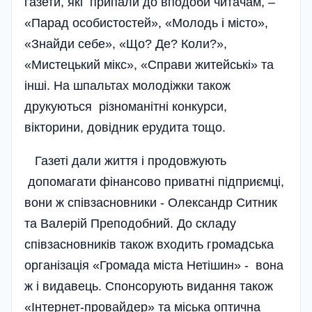
газети, які припали до вподоби читачам, –
«Парад особистостей», «Молодь і місто»,
«Знайди себе», «Що? Де? Коли?»,
«Мистецький мікс», «Справи житейські» та
інші. На шпальтах молодіжки також
друкуються різноманітні конкурси,
вікторини, довідник ерудита тощо.
Газеті дали життя і продовжують
допомагати фінансово приватні підприємці,
вони ж співзасновники - Олександр Ситник
та Валерій Преподобний. До складу
співзасновників також входить громадська
організація «Громада міста Нетішин» - вона
ж і видавець. Спонсорують видання також
«Інтернет-провайдер» та міська оптична