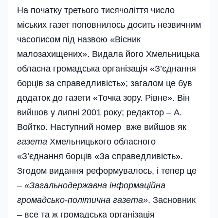
На початку третього тисячоліття число
міських газет поповнилось досить незвичним
часописом під назвою «Вісник
малозахищених». Видала його Хмельницька
обласна громадська організація «З’єднання
борців за справедливість»; загалом це був
додаток до газети «Точка зору. Рівне». Він
вийшов у липні 2001 року; редактор – А.
Войтко. Наступний номер вже вийшов як
газета
Хмельницького обласного
«З’єднання борців «За справедливість».
Згодом видання реформувалось, і тепер це
–
«Загальнодержавна інформаційна
громадсько-політична газета»
. Засновник
– все та ж громадська організація