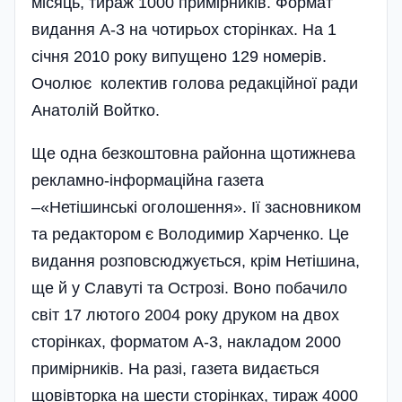
місяць, тираж 1000 примірників. Формат
видання А-3 на чотирьох сторінках. На 1
січня 2010 року випущено 129 номерів.
Очолює колектив голова редакційної ради
Анатолій Войтко.
Ще одна безкоштовна районна щотижнева
рекламно-інформаційна газета
–«Нетішинські оголошення». Ії засновником
та редактором є Володимир Харченко. Це
видання розповсюджується, крім Нетішина,
ще й у Славуті та Острозі. Воно побачило
світ 17 лютого 2004 року друком на двох
сторінках, форматом А-3, накладом 2000
примірників. На разі, газета видається
щовівторка на шести сторінках, тираж 4000