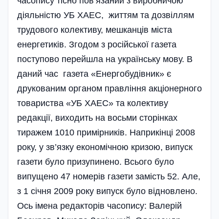
часопису тісно пов’язаний з виробничою
діяльністю УБ ХАЕС, життям та дозвіллям
трудового колективу, мешканців міста
енергетиків. Згодом з російської газета
поступово перейшла на українську мову. В
даний час газета «Енергобудівник» є
друкованим органом правління акціонерного
товариства «УБ ХАЕС» та колективу
редакції, виходить на восьми сторінках
тиражем 1010 примірників. Наприкінці 2008
року, у зв’язку економічною кризою, випуск
газети було призупинено. Всього було
випущено 47 номерів газети замість 52. Але,
з 1 січня 2009 року випуск було відновлено.
Ось імена редакторів часопису: Валерій