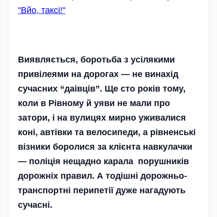
"Вйо, таксі!"
Виявляється, боротьба з усілякими
привілеями на дорогах — не винахід
сучасних “даівців”. Ще сто років тому,
коли в Рівному й уяви не мали про
затори, і на вулицях мирно уживалися
коні, автівки та велосипеди, а рівненські
візники боролися за клієнта навкулачки
— поліція нещадно карала порушників
дорожніх правил. А тодішні дорожньо-
транспортні перипетії дуже нагадують
сучасні.