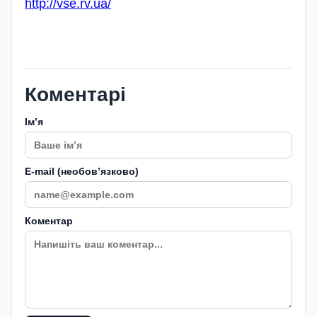
http://vse.rv.ua/
Коментарі
Імʼя
E-mail (необовʼязково)
Коментар