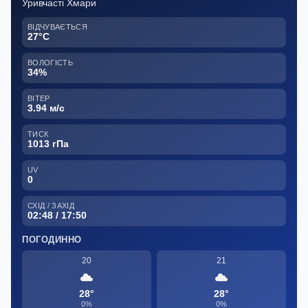
Уривчасті Хмари
ВІДЧУВАЄТЬСЯ
27°C
ВОЛОГІСТЬ
34%
ВІТЕР
3.94 м/с
ТИСК
1013 гПа
UV
0
СХІД / ЗАХІД
02:48 / 17:50
ПОГОДИННО
20
21
28°
28°
0%
0%