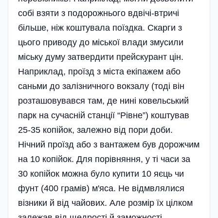
собі взяти з подорожнього вдвічі-втричі
більше, ніж коштувала поїздка. Скарги з
цього приводу до міської влади змусили
міську думу затвердити прейскурант цін.
Наприклад, проїзд з міста екіпажем або
саньми до залізничного вокзалу (тоді він
розташовувався там, де нині ковельський
парк на сучасній станції “Рівне”) коштував
25-35 копійок, залежно від пори доби.
Нічний проїзд або з вантажем був дорожчим
на 10 копійок. Для порівняння, у ті часи за
30 копійок можна було купити 10 яєць чи
фунт (400 грамів) м'яса. Не відмвлялися
візники й від чайових. Але розмір їх цілком
залежав від щедрості й заможності