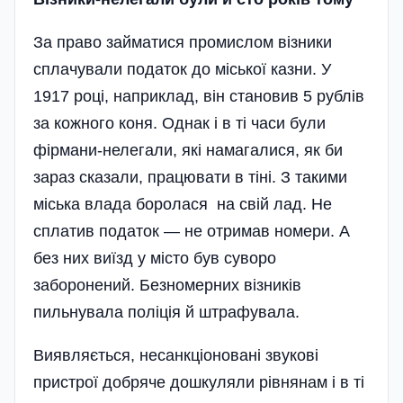
За право займатися промислом візники
сплачували податок до міської казни. У
1917 році, наприклад, він становив 5 рублів
за кожного коня. Однак і в ті часи були
фірмани-нелегали, які намагалися, як би
зараз сказали, працювати в тіні. З такими
міська влада боролася на свій лад. Не
сплатив податок — не отримав номери. А
без них виїзд у місто був суворо
заборонений. Безномерних візників
пильнувала поліція й штрафувала.
Виявляється, несанкціоновані звукові
пристрої добряче дошкуляли рівнянам і в ті