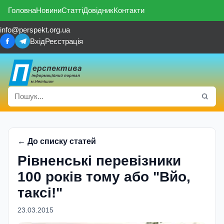
Головна
Новини
Статті
Довідник
Контакти
info@perspekt.org.ua
Вхід
Реєстрація
← До списку статей
Рівненські перевізники
100 років тому або "Вйо,
таксі!"
23.03.2015