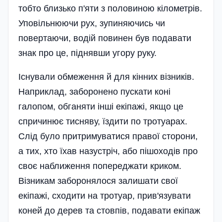
тобто близько п'яти з половиною кілометрів.
Уповільнюючи рух, зупиняючись чи
повертаючи, водій повинен був подавати
знак про це, піднявши угору руку.
Існували обмеження й для кінних візників.
Наприклад, заборонено пускати коні
галопом, обганяти інші екіпажі, якщо це
спричинює тисняву, їздити по тротуарах.
Слід було притримуватися правої сторони,
а тих, хто їхав назустріч, або пішоходів про
своє наближення попереджати криком.
Візникам заборонялося залишати свої
екіпажі, сходити на тротуар, прив'язувати
коней до дерев та стовпів, подавати екіпаж