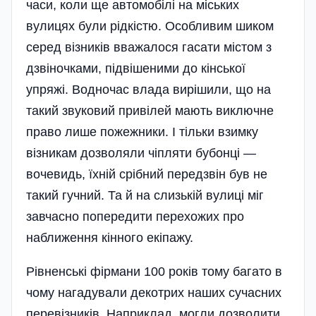
часи, коли ще автомобілі на міських
вулицях були рідкістю. Особливим шиком
серед візників вважалося гасати містом з
дзвіночками, підвішеними до кінської
упряжі. Водночас влада вирішили, що на
такий звуковий привілей мають виключне
право лише пожежники. І тільки взимку
візникам дозволяли чіпляти бубонці —
вочевидь, їхній срібний передзвін був не
такий гучний. Та й на слизькій вулиці міг
завчасно попередити перехожих про
наближення кінного екіпажу.
Рівненські фірмани 100 років тому багато в
чому нагадували декотрих наших сучасних
перевізників. Наприклад, могли дозволити