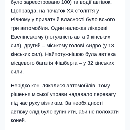
було зареєстровано 100) та водії автівок.
Щоправда, на початок ХХ століття у
Рівному у приватній власності було всього
три автомобіля. Один належав лікареві
Евелінському (потужність авта 9 кінських
сил), другий – міському голові Андро (у 13
кінських сил). Найпотужнішою була автівка
місцевого багатія Фішберга – у 32 кінських
сили.
Нерідко коні лякалися автомобілів. Тому
рішення міської управи надавало перевагу
під час руху візникам. За необхідності
автівку слід було зупинити, аби не полохати
коней.