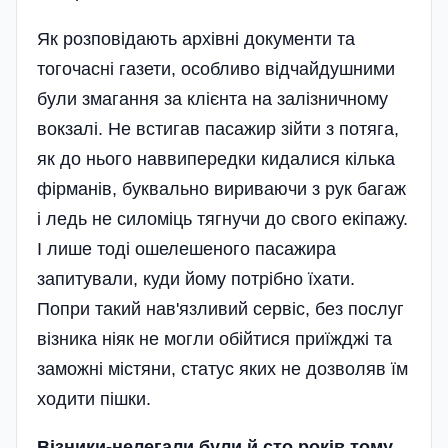
Як розповідають архівні документи та
тогочасні газети, особливо відчайдушними
були змагання за клієнта на залізничному
вокзалі. Не встигав пасажир зійти з потяга,
як до нього наввипередки кидалися кілька
фірманів, буквально вириваючи з рук багаж
і ледь не силоміць тягнучи до свого екіпажу.
І лише тоді ошелешеного пасажира
запитували, куди йому потрібно їхати.
Попри такий нав'язливий сервіс, без послуг
візника ніяк не могли обійтися приїжджі та
заможні містяни, статус яких не дозволяв їм
ходити пішки.
Візники-нелегали були й сто років тому