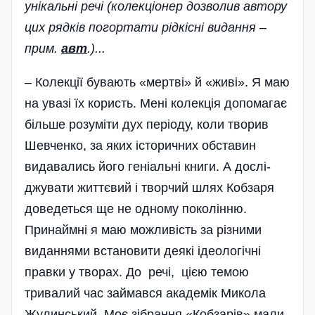
унікальні речі (колекціонер дозволив автору
цих рядків погортати рідкісні видання –
прим.
авт
.)...
– Колекції бувають «мертві» й «живі». Я маю
на увазі їх користь. Мені колекція допомагає
більше розуміти дух періоду, коли творив
Шевченко, за яких історичних обставин
видавались його геніальні книги. А дослі­
джувати життєвий і творчий шлях Кобзаря
доведеться ще не одному поколінню.
Принаймні я маю можливість за різними
виданнями встановити деякі ідеологічні
правки у творах. До речі, цією темою
тривалий час займався академік Микола
Жулинський. Моє зібрання «Кобзарів» мали