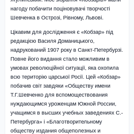
нагоду побачити поціновувачі творчості
Шевченка в Острозі, Рівному, Львові.
Цікавим для дослі­дження є «Кобзар» під
редакцією Василя Доманицького,
надрукований­ 1907 року в Санкт-Петербурзі.
Повне його видан­ня стало можливим в
умовах револю­ційної ситуації, яка охопила
всю територію царської Росії. Цей «Кобзар»
побачив світ завдяки «Обществу имени
Т.Г.Шевченко для вспомоществования
нуждающимся уроженцам Южной России­,
учащимся в высших учебных заведениях С.-
Петербурга» і «Благотворительному
обществу издания­ общеполезных и