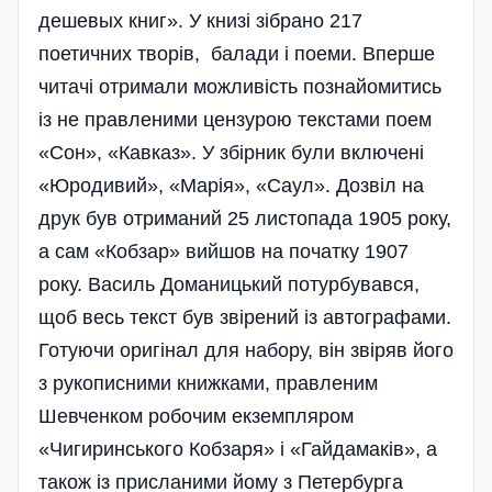
дешевых книг». У книзі зібрано 217
поетичних творів, балади і поеми. Вперше
читачі отримали можливість познайомитись
із не правленими цензурою текстами поем
«Сон», «Кавказ». У збірник були включені
«Юродивий», «Марія», «Саул». Дозвіл на
друк був отриманий 25 листопада 1905 року,
а сам «Кобзар» вийшов на початку 1907
року. Василь Доманицький потурбувався,
щоб весь текст був звірений із автографами.
Готуючи оригінал для набору, він звіряв його
з рукописними книжками, правленим
Шевченком робочим екземпляром
«Чигиринського Кобзаря» і «Гайдамаків», а
також із присланими йому з Петербурга