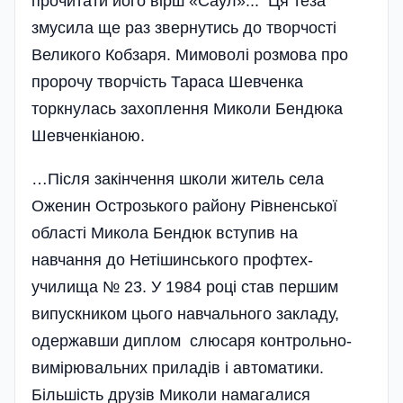
прочитати його вірш «Саул»... Ця теза
змусила ще раз звернутись до творчості
Великого Кобзаря. Мимоволі розмова про
пророчу творчість Тараса Шевченка
торкнулась захоплення Миколи Бендюка
Шевчен­кіаною.
…Після закінчення школи житель села
Оженин Острозького району Рівненської
області Микола Бендюк вступив на
навчання до Нетішинського профтех­
училища № 23. У 1984 році став першим
випускником цього навчального закладу,
одержавши диплом слюсаря контрольно-
вимірювальних приладів і автоматики.
Більшість друзів Миколи намагалися