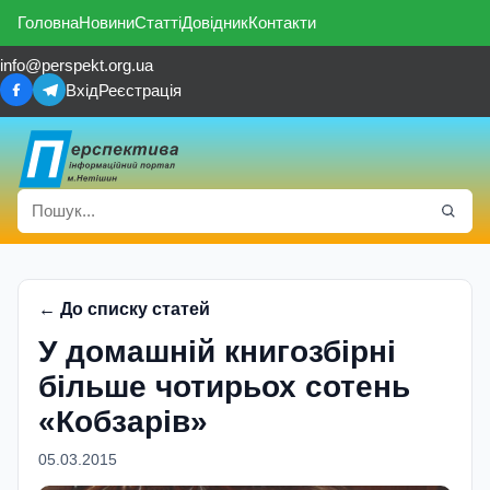
Головна
Новини
Статті
Довідник
Контакти
info@perspekt.org.ua
Вхід
Реєстрація
← До списку статей
У домашнiй книгозбiрнi
бiльше чотирьох сотень
«Кобзарiв»
05.03.2015