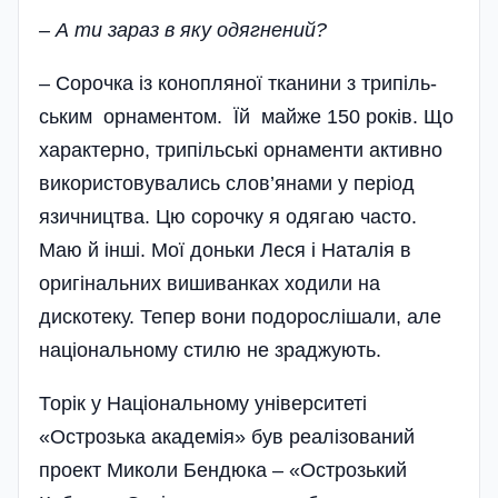
– А ти зараз в яку одягнений?
– Сорочка із конопляної тканини з трипіль­
ським орнаментом. Їй майже 150 років. Що
ха­ракте­рно, трипіль­ські орнаменти активно
використовувались сло­в’янами у період
язичництва. Цю сорочку я одягаю часто.
Маю й інші. Мої доньки Леся і Наталія в
оригінальних вишиванках ходили на
дискотеку. Тепер вони подорослішали, але
національному стилю не зраджують.
Торік у Національному університеті
«Острозька академія» був реалізований
проект Миколи Бендюка – «Острозький