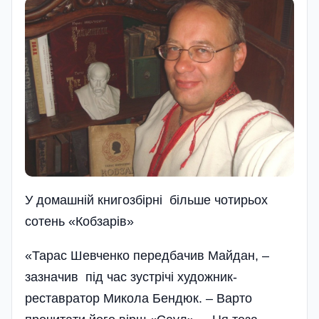
У домашнiй книгозбiрнi бiльше чотирьох
сотень «Кобзарiв»
«Тарас Шевченко передбачив Майдан, –
зазначив під час зустрічі художник-
реставратор Микола Бендюк. – Варто