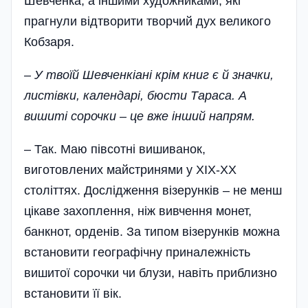
Шевченка, а іншими художниками, які
прагнули відтворити творчий дух великого
Кобзаря.
– У твоїй Шевченкіані крім книг є й значки,
лис­тівки, календарі, бюсти Тараса. А
вишиті сорочки – це вже інший напрям.
– Так. Маю півсотні вишиванок,
виготовлених майстринями у ХІХ-ХХ
століттях. Дослідження візерунків – не менш
цікаве захоплення, ніж вивчення монет,
банкнот, орденів. За типом візерунків можна
встановити географічну приналежність
вишитої сорочки чи блузи, навіть приблизно
встановити її вік.