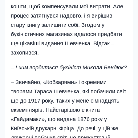
кошти, щоб компенсували мої витрати. Але
процес затягнувся надовго, і я вирі­шив
стару книгу залишити собі. Згодом у
букіністичних магазинах вдалося придбати
ще цікавіші видання Шевченка. Відтак –
захопився.
– І чим гордиться букініст Микола Бендюк?
– Звичайно, «Кобзарями» і окремими
творами Тараса Шевченка, які побачили світ
ще до 1917 року. Таких у мене сімнадцять
екземплярів. Найстарішою є книга
«Гайдамаки», що видана 1876 року у
Київській друкарні Фріца. До речі, у цій же
друкарні побачив світ ще прижиттєвий