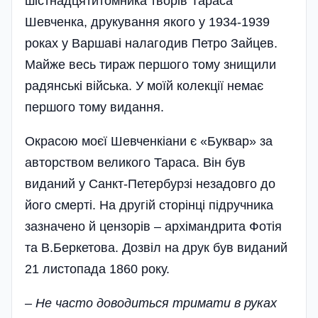
шістнадцятитомника творів Тараса
Шевченка, друкування якого у 1934-1939
роках у Варшаві налагодив Петро Зайцев.
Майже весь тираж першого­ тому знищили
радянські війська. У моїй колекції не­має
першого тому видання­.
Окрасою моєї Шевченкіани є «Буквар» за
авторством великого Тараса. Він був
виданий у Санкт-Петербурзі незадовго до
його смерті. На другій сторінці підручника
зазначено й цензорів – архімандрита Фотія
та В.Беркетова. Дозвіл на друк був виданий
21 листопада 1860 року.
– Не часто доводиться тримати в руках