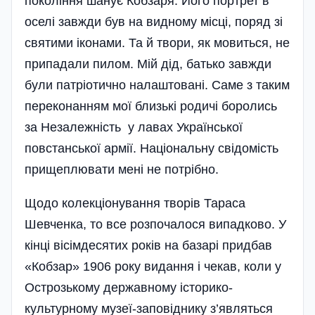
покоління шанує Кобзаря. Його портрет в
оселі завжди був на видному місці, поряд зі
святими іконами. Та й твори, як мовиться, не
припадали пилом. Мій дід, батько завжди
були патріотично налаштовані. Саме з таким
переконанням мої близькі родичі боролись
за Незалежність у лавах Української
повстанської армії. Національну свідомість
прищеплювати мені не потрібно.
Щодо колекціонування творів Тараса
Шевченка, то все розпочалося випадково. У
кінці вісімдесятих років на базарі придбав
«Кобзар» 1906 року видання і чекав, коли у
Острозькому державному історико-
культурному музеї-заповіднику з’являться