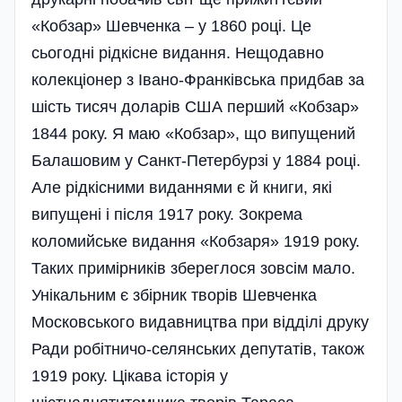
«Кобзар» Шевченка – у 1860 році. Це
сьогодні рідкісне видання. Нещодавно
колекціонер з Івано-Франківська придбав за
шість тисяч доларів США перший «Кобзар»
1844 року. Я маю «Кобзар», що випущений
Балашовим у Санкт-Петербурзі у 1884 році.
Але рідкісними виданнями є й книги, які
випущені і після 1917 року. Зокрема
коломийське­ видання «Кобзаря» 1919 року.
Таких примірників збереглося зовсім мало.
Унікальним є збірник творів Шевченка
Москов­ського видавництва при відділі друку
Ради робіт­ни­чо-селянських депутатів, також
1919 року. Цікава історія у