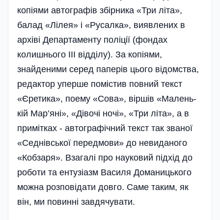
копіями автографів збірника «Три літа»,
балад «Лілея» і «Русалка», виявлених в
архіві Департаменту поліції (фондах
колишнього ІІІ відділу). За копіями,
знайденими серед паперів цього ві­домства,
редактор уперше помістив повний текст
«Єретика», поему «Сова», віршів «Малень­
кій Ма­р’яні», «Дівочі ночі», «Три літа», а в
приміт­ках - автографічний текст так званої
«Седнів­сь­кої передмови» до невиданого
«Кобзаря». Взагалі про науковий підхід до
роботи та ентузі­азм Василя Доманицького
можна розповідати довго. Саме таким, як
він, ми повинні завдячувати.