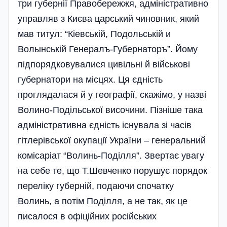
три губернії Правобережжя, адміністративно
управляв з Києва царський чиновник, який
мав титул: “Кіевській, Подольській и
Волынській Генералъ-Губернаторъ”. Йому
підпорядковувалися цивільні й військові
губернатори на місцях. Ця єдність
проглядалася й у географії, скажімо, у назві
Волино-Подільської височини. Пізніше така
адміністративна єдність існувала зі часів
гітлерівської окупації України – генеральний
комісаріат “Волинь-Поділля”. Звертає увагу
на себе те, що Т.Шевченко порушує порядок
переліку губерній, подаючи спочатку
Волинь, а потім Поділля, а не так, як це
писалося в офіційних російських