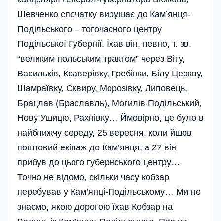
Шевченко спочатку вирушає до Кам’янця-
Подільського – тогочасного центру
Подільської Губернії. Їхав він, певно, т. зв.
“великим польським трактом” через Віту,
Васильків, Ксаверівку, Гребінки, Білу Церкву,
Шамраївку, Сквиру, Морозівку, Липовець,
Брацлав (Браславль), Могилів-Подільський,
Нову Ушицю, Рахнівку… Ймовірно, це було в
найближчу середу, 25 вересня, коли йшов
поштовий екіпаж до Кам’янця, а 27 він
прибув до цього губернського центру…
Точно не відомо, скільки часу кобзар
перебував у Кам’янці-Подільському… Ми не
знаємо, якою дорогою їхав Кобзар на