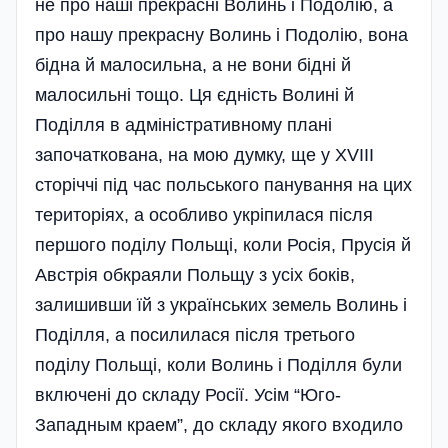
не про наші прекрасні Волинь і Подолію, а
про нашу прекрасну Волинь і Подолію, вона
бідна й малосильна, а не вони бідні й
малосильні тощо. Ця єдність Волині й
Поділля в адміністративному плані
започаткована, на мою думку, ще у XVIII
сторіччі під час польського панування на цих
територіях, а особливо укріпилася після
першого поділу Польщі, коли Росія, Прусія й
Австрія обкраяли Польщу з усіх боків,
залишивши їй з українських земель Волинь і
Поділля, а посилилася після третього
поділу Польщі, коли Волинь і Поділля були
включені до складу Росії. Усім “Юго-
Западным краем”, до складу якого входило