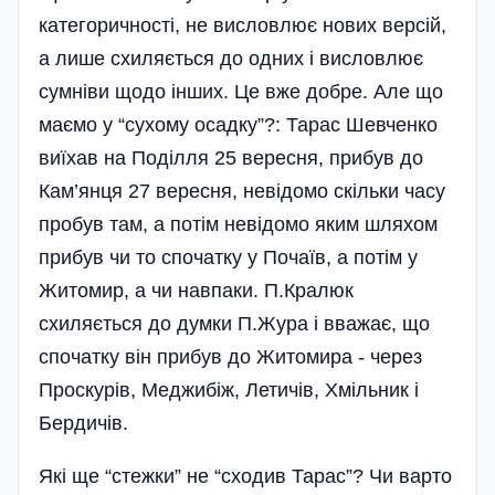
категоричності, не висловлює нових версій,
а лише схиляється до одних і висловлює
сумніви щодо інших. Це вже добре. Але що
маємо у “сухому осадку”?: Тарас Шевченко
виїхав на Поділля 25 вересня, прибув до
Кам’янця 27 вересня, невідомо скільки часу
пробув там, а потім невідомо яким шляхом
прибув чи то спочатку у Почаїв, а потім у
Житомир, а чи навпаки. П.Кралюк
схиляється до думки П.Жура і вважає, що
спочатку він прибув до Житомира - через
Проскурів, Меджибіж, Летичів, Хмільник і
Бердичів.
Які ще “стежки” не “сходив Тарас”? Чи варто