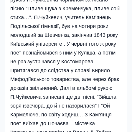
пісню “Пливе щука з Кременчука, пливе собі
стиха…”. П.Чуйкевич, учитель Кам’янець-
Подільської гімназії, був на чотири роки
молодший за Шевченка, закінчив 1843 року
Київський університет. У червні того ж року
поет познайомився з ним у Куліша, а потім
не раз зустрічався у Костомарова.
Притягався до слідства у справі Кирило-
Мефодіївського товариства, але через брак
доказів звільнений. Далі в альбомі рукою
П.Чуйкевича записані ще дві пісні: “Зійшла
зоря ізвечора, до й не назорилася” І “Ой
Кармелюче, по світу ходиш… З Кам’янця
поет виїхав до Почаєва – містечка