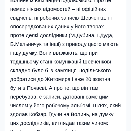
Волинь із Кам’янця-Подільського. Про це
немає ніяких відомостей – ні офіційних
свідчень, ні робочих записів Шевченка, ні
опосередкованих даних у його творах…
проте деякі дослідники (М.Дубина, І.Дуда,
Б.Мельничук та інші) з приводу цього мають
іншу думку. Вони вважають, що при
тодішньому стані комунікацій Шевченкові
складно було б із Кам’янця-Подільського
добратися до Житомира і вже 20 жовтня
бути в Почаєві. А про те, що він там
перебував, є записи, датовані саме цим
числом у його робочому альбомі. Шлях, який
здолав Кобзар, їдучи на Волинь, на думку
цих дослідників, виглядав таким чином: