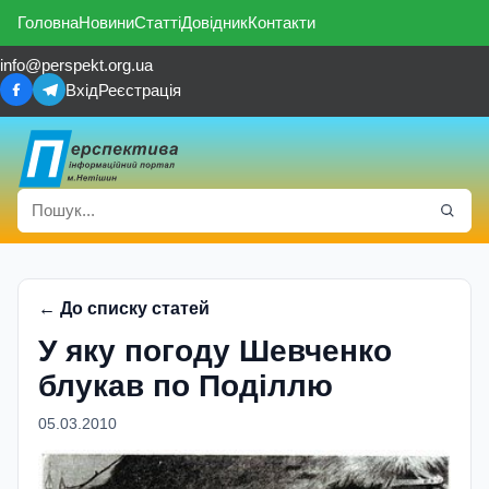
Головна
Новини
Статті
Довідник
Контакти
info@perspekt.org.ua
Вхід
Реєстрація
← До списку статей
У яку погоду Шевченко
блукав по Поділлю
05.03.2010