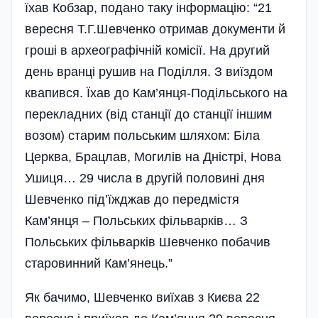
їхав Кобзар, подано таку інформацію: “21
вересня Т.Г.Шевченко отримав документи й
гроші в археографічній комісії. На другий
день вранці рушив на Поділля. З виїздом
квапився. Їхав до Кам’янця-Подільського на
перекладних (від станції до станції іншим
возом) старим польським шляхом: Біла
Церква, Брацлав, Могилів на Дністрі, Нова
Ушиця… 29 числа в другій половині дня
Шевченко під’їжджав до передмістя
Кам’янця – Польських фільварків… З
Польських фільварків Шевченко побачив
старовинний Кам’янець.”
Як бачимо, Шевченко виїхав з Києва 22