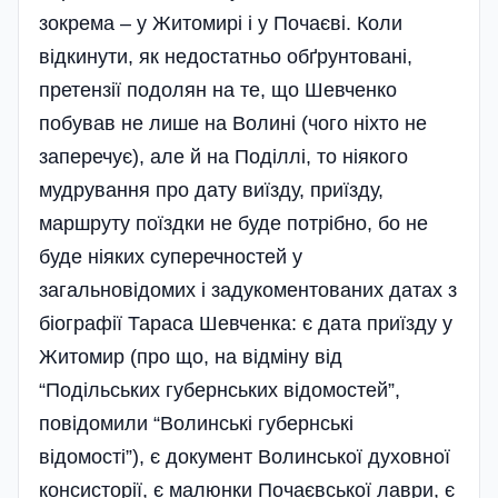
зокрема – у Житомирі і у Почаєві. Коли
відкинути, як недостатньо обґрунтовані,
претензії подолян на те, що Шевченко
побував не лише на Волині (чого ніхто не
заперечує), але й на Поділлі, то ніякого
мудрування про дату виїзду, приїзду,
маршруту поїздки не буде потрібно, бо не
буде ніяких суперечностей у
загальновідомих і задукоментованих датах з
біографії Тараса Шевченка: є дата приїзду у
Житомир (про що, на відміну від
“Подільських губернських відомостей”,
повідомили “Волинські губернські
відомості”), є документ Волинської духовної
консисторії, є малюнки Почаєвської лаври, є