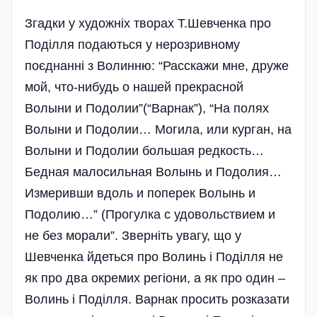
Згадки у художніх творах Т.Шевченка про
Поділля подаються у нерозривному
поєднанні з Волинню: “Расскажи мне, друже
мой, что-нибудь о нашей прекрасной
Волыни и Подолии”(“Варнак”), “На полях
Волыни и Подолии… Могила, или курган, на
Волыни и Подолии большая редкость…
Бедная малосильная Волынь и Подолия…
Измеривши вдоль и поперек Волынь и
Подолию…” (Прогулка с удовольствием и
не без морали”. Зверніть увагу, що у
Шевченка йдеться про Волинь і Поділля не
як про два окремих регіони, а як про один –
Волинь і Поділля. Варнак просить розказати