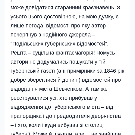
може довідатися старанний краєзнавець. З
усього цього достовірною, на мою думку, є
лише погода, відомості про яку автор
почерпнув з надійного джерела –
“Подільських губернських відомостей”.
Решта – суцільна фантасмагорія! Чомусь
автори не додумались пошукати у тій
губернській газеті (а її примірники за 1846 рік
добре збереглися й донині) відомостей про
відвідання міста Шевченком. А там же
реєструвалися усі, хто прибував у
відрядження до губернського міста – від
прапорщика і до предводителя дворянства
– і хто, коли і куди вибував зі столиці
губернії. Може й шукали, але… не знайшли.