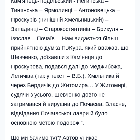
Кам’янець-Подільський - Негинська –
Тинянська – Ярмолинці – Антоновецька –
Проскурів (нинішній Хмельницький) –
Западинці – Старокостянтинів – Брикуля –
Ізяслав – Почаїв… Нам видається більш
прийнятною думка П.Жура, який вважав, що
Шевченко, доїхавши з Кам’янця до
Проскурова, подався далі до Меджибожа,
Летичіва (так у тексті – В.Б.), Хмільника й
через Бердичів до Житомира… У Житомирі,
судячи з усього, Шевченко довго не
затримався й вирушив до Почаєва. Власне,
відвідання Почаївської лаври й було
основною метою подорожі”.
Що ми бачимо тут? Автор уникає