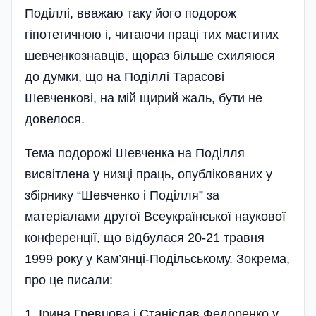
Поділлі, вважаю таку його подорож
гіпотетичною і, читаючи праці тих маститих
шевченкознавців, щораз більше схиляюся
до думки, що на Поділлі Тарасові
Шевченкові, на мій щирий жаль, бути не
довелося.
Тема подорожі Шевченка на Поділля
висвітлена у низці праць, опублікованих у
збірнику “Шевченко і Поділля” за
матеріалами другої Всеукраїнської наукової
конференції, що відбулася 20-21 травня
1999 року у Кам’янці-Подільському. Зокрема,
про це писали:
1. Ірина Гревцова і Станіслав Федоренко у