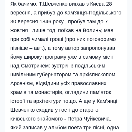
Як бачимо, Т.Шевченко виїхав з Києва 28
вересня, а прибув до Кам’янця-Подільського
30 вересня 1846 року , пробув там до 7
жовтня і лише тоді поїхав на Волинь; мав
при собі чималі гроші (про них поговоримо
пізніше – авт.), а тому автор запропонував
йому широку програму уже в самому місті
над Смотричем: зустрічі з подільським
цивільним губернатором та архієпископом
Арсенієм, відвідини усіх православних
храмів та монастирів, оглядини пам’яток
історії та архітектури тощо. А ще у Кам’янці
Шевченко сходив у гості до старого
київського знайомого - Петра Чуйкевича,
який записав у альбом поета три пісні, одна