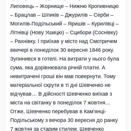
Липовець – Жорнище – Нижню Кропивницю
– Брацлав – Шпиків – Джурилів – Серби –
Могилів-Подільський – Яришів – Курилівці –
Літнівці (Нову Ушицю) – Сцибори (Соснівку)
– Рахнівку. І приїхав у місто над Смотричем
ввечері в понеділок 30 вересня 1846 року.
Зупинився в готелі. На витрати у нього була
сума, яка дорівнювала річній платні. А
невитрачені гроші він мав повернути. Тому
матеріальної скрути в ті дні Шевченко не
відчував… В дійсності Шевченко виїхав з
міста на світанку в понеділок 7 жовтня…
Отже, Шевченко перебував в Кам’янці-
Подільському з вечора 30 вересня до ранку
7 жовтня за старим стилем. Шевченко