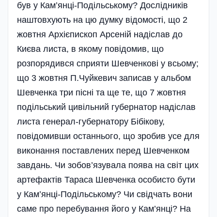
був у Кам’янці-Подільському? Дослідників
наштовхують на цю думку відомості, що 2
жовтня Архієпископ Арсеній надіслав до
Києва листа, в якому повідомив, що
розпорядився сприяти Шевченкові у всьому;
що 3 жовтня П.Чуйкевич записав у альбом
Шевченка три пісні та ще те, що 7 жовтня
подільський цивільний губернатор надіслав
листа генерал-губернатору Бібікову,
повідомивши останнього, що зробив усе для
виконання поставлених перед Шевченком
завдань. Чи зобов’язувала поява на світ цих
артефактів Тараса Шевченка особисто бути
у Кам’янці-Подільському? Чи свідчать вони
саме про перебування його у Кам’янці? На