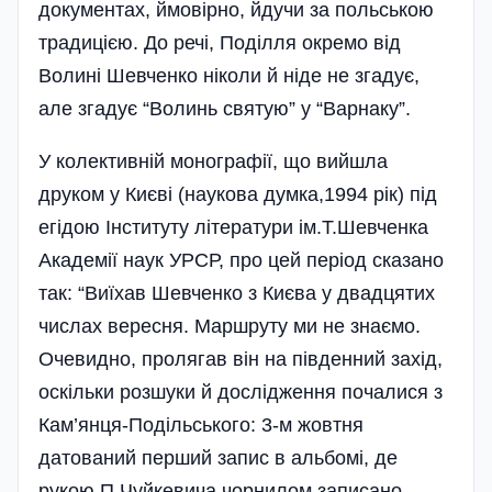
документах, ймовірно, йдучи за польською
традицією. До речі, Поділля окремо від
Волині Шевченко ніколи й ніде не згадує,
але згадує “Волинь святую” у “Варнаку”.
У колективній монографії, що вийшла
друком у Києві (наукова думка,1994 рік) під
егідою Інституту літератури ім.Т.Шевченка
Академії наук УРСР, про цей період сказано
так: “Виїхав Шевченко з Києва у двадцятих
числах вересня. Маршруту ми не знаємо.
Очевидно, пролягав він на південний захід,
оскільки розшуки й дослідження почалися з
Кам’янця-Подільського: 3-м жовтня
датований перший запис в альбомі, де
рукою П.Чуйкевича чорнилом записано