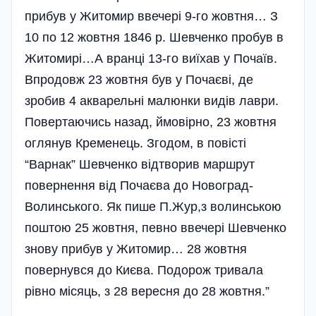
прибув у Житомир ввечері 9-го жовтня… З
10 по 12 жовтня 1846 р. Шевченко пробув в
Житомирі…А вранці 13-го виїхав у Почаїв.
Впродовж 23 жовтня був у Почаєві, де
зробив 4 акварельні малюнки видів лаври.
Повертаючись назад, ймовірно, 23 жовтня
оглянув Кременець. Згодом, в повісті
“Варнак” Шевченко відтворив маршрут
повернення від Почаєва до Новоград-
Волинського. Як пише П.Жур,з волинською
поштою 25 жовтня, певно ввечері Шевченко
знову прибув у Житомир… 28 жовтня
повернувся до Києва. Подорож тривала
рівно місяць, з 28 вересня до 28 жовтня.”