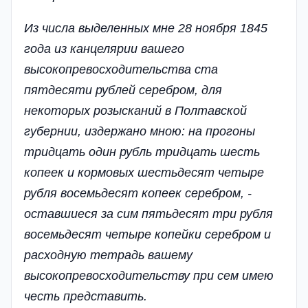
Из числа выделенных мне 28 ноября 1845
года из канцелярии вашего
высокопревосходительства ста
пятдесяти рублей серебром, для
некоторых розысканий в Полтавской
губернии, издержано мною: на прогоны
тридцать один рубль тридцать шесть
копеек и кормовых шестьдесят четыре
рубля восемьдесят копеек серебром, -
оставшиеся за сим пятьдесят три рубля
восемьдесят четыре копейки серебром и
расходную тетрадь вашему
высокопревосходительству при сем имею
честь представить.