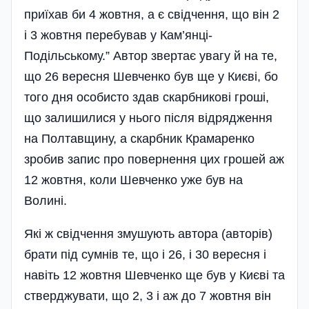
приїхав би 4 жовтня, а є свідчення, що він 2
і 3 жовтня перебував у Кам’янці-
Подільському.” Автор звертає увагу й на те,
що 26 вересня Шевченко був ще у Києві, бо
того дня особисто здав скарбникові гроші,
що залишилися у нього після відрядження
на Полтавщину, а скарбник Крамаренко
зробив запис про повернення цих грошей аж
12 жовтня, коли Шевченко уже був на
Волині.
Які ж свідчення змушують автора (авторів)
брати під сумнів те, що і 26, і 30 вересня і
навіть 12 жовтня Шевченко ще був у Києві та
стверджувати, що 2, 3 і аж до 7 жовтня він