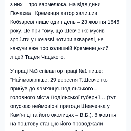
з них – про Кармелюка. На відвідини
Почаєва і Кременця автор залишив
Кобзареві лише один день – 23 жовтня 1846
року. Це при тому, що Шевченко мусив
зробити у Почаєві чотири акварелі, не
кажучи вже про колишній Кременецький
ліцей Тадея Чацького.
У праці №3 співавтор праці №1 пише:
“Найімовірніше, 29 вересня Т.Шевченко
прибув до Кам’янця-Подільського –
головного міста Подільської губернії… (тут
опускаю неймовірні пригоди Шевченка у
Кам’янці та його околицях – В.Б.). 8 жовтня
на поштову станцію його проводжали