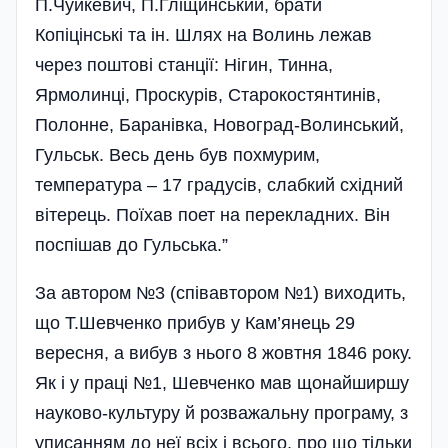
П.Чуйкевич, П.Гліщинський, брати
Копіцінські та ін. Шлях на Волинь лежав
через поштові станції: Нігин, Тинна,
Ярмолинці, Проскурів, Старокостянтинів,
Полонне, Баранівка, Новоград-Волинський,
Гульськ. Весь день був похмурим,
температура – 17 градусів, слабкий східний
вітерець. Поїхав поет на перекладних. Він
поспішав до Гульська.”
За автором №3 (співавтором №1) виходить,
що Т.Шевченко прибув у Кам’янець 29
вересня, а вибув з нього 8 жовтня 1846 року.
Як і у праці №1, Шевченко мав щонайширшу
науково-культуру й розважальну програму, з
уписанням до неї всіх і всього, про що тільки