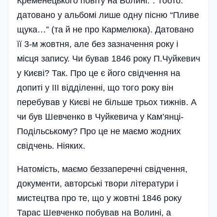
Кременецького повіту на Волині.”. Тобто:
датовано у альбомі лише одну пісню “Пливе
щука…” (та й не про Кармелюка). Датовано
її 3-м жовтня, але без зазначення року і
місця запису. Чи бував 1846 року П.Чуйкевич
у Києві? Так. Про це є його свідчення на
допиті у III відділенні, що того року він
перебував у Києві не більше трьох тижнів. А
чи був Шевченко в Чуйкевича у Кам’янці-
Подільському? Про це не маємо жодних
свідчень. Ніяких.
Натомість, маємо беззаперечні свідчення,
документи, авторські твори літератури і
мистецтва про те, що у жовтні 1846 року
Тарас Шевченко побував на Волині, а