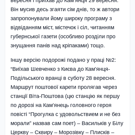
вересня і приїхав до Кам’янця 29 вересня.
Він мусив десь згаяти сім днів, то ж автори
запропонували йому широку програму з
відвіданням міст, містечок і сіл, читанням
губернської газети (особливо розділи про
знущання панів над кріпаками) тощо.
Іншу версію подорожі подано у праці №2:
“Виїхав Шевченко з Києва до Кам’янця-
Подільського вранці в суботу 28 вересня.
Маршрут поштової карети пролягав через
станції Віта-Поштова (цю станцію як першу
по дорозі на Кам’янець головного героя
повісті “Прогулка с удовольствием и не без
морали” назвав сам поет) – Васильків у Білу
Церкву – Сквиру – Морозівку – Плисків –