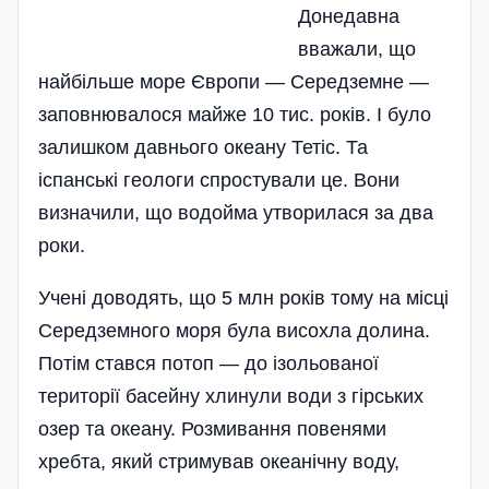
Донедавна
вважали, що
найбільше море Європи — Середземне —
заповнювалося майже 10 тис. років. І було
залишком давнього океану Тетіс. Та
іспанські геологи спростували це. Вони
визначили, що водойма утворилася за два
роки.
Учені доводять, що 5 млн років тому на місці
Середземного моря була висохла долина.
Потім стався потоп — до ізольованої
території басейну хлинули води з гірських
озер та океану. Розмивання повенями
хребта, який стримував океанічну воду,