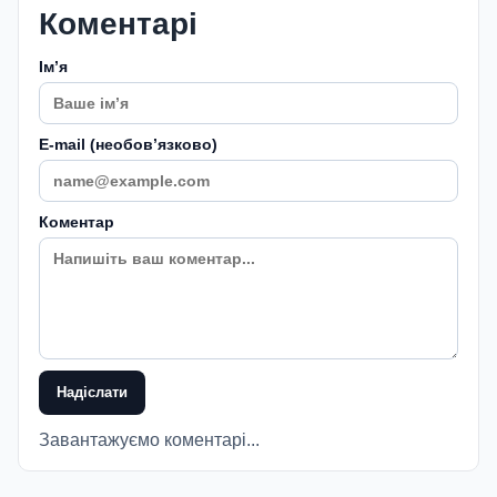
Коментарі
Імʼя
E-mail (необовʼязково)
Коментар
Надіслати
Завантажуємо коментарі...