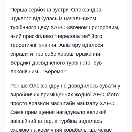
Перша серйозна зустріч Олександра
Щуклого відбулась із начальником
турбінного цеху ХАЕС Євгеном Григоровим,
який прискіпливо “перелопатив” його
теоретичні знання. Аві­атору вдалося
справити про себе хороші враження.
Вердикт досвідченого тур­бініста був
лаконічним - “Беремо!”
Раніше Олександру не доводилось бувати у
виробничих приміщеннях жодної АЕС. Його
просто вразили масштаби машзалу ХАЕС.
Саме приміщення нагадувало великий
авіаційний ангар, а турбіна видалась
схожою на космічний корабель, що чекає