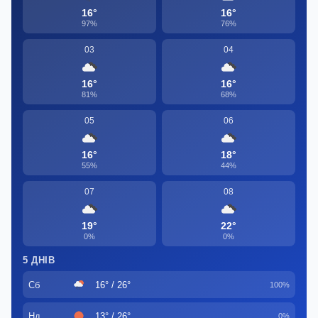
16°
16°
97%
76%
03
04
16°
16°
81%
68%
05
06
16°
18°
55%
44%
07
08
19°
22°
0%
0%
5 ДНІВ
Сб
16° / 26°
100%
Нд
13° / 26°
0%