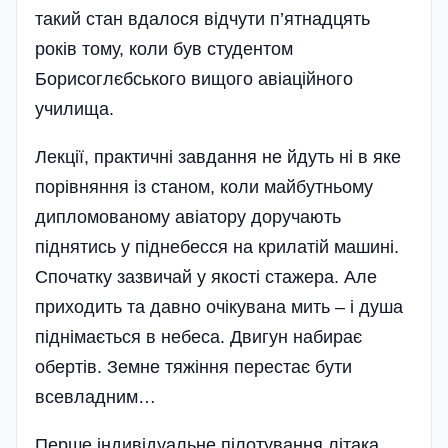
такий стан вдалося відчути п’ятнадцять
років тому, коли був студентом
Борисоглєбського вищого авіаційного
училища.
Лекції, практичні завдання не йдуть ні в яке
порівняння із станом, коли майбутньому
дипломованому авіатору доручають
піднятись у піднебесся на крилатій машині.
Спочатку за­звичай у якості стажера. Але
приходить та давно очікувана мить – і душа
піднімається в небеса. Двигун набирає
обертів. Земне тяжіння перестає бути
всевладним…
Перше індивідуальне пілотування літака