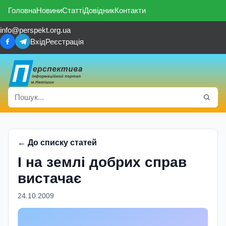
Головна
Новини
Статті
Довідник
Контакти
info@perspekt.org.ua
Вхід
Реєстрація
← До списку статей
І на землі добрих справ
вистачає
24.10.2009