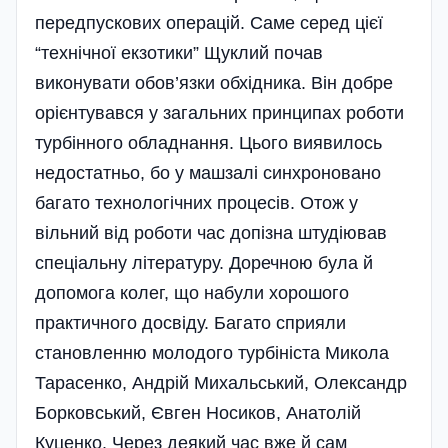
передпускових операцій. Саме серед цієї
“технічної екзотики” Щуклий почав
виконувати обов’язки обхідника. Він добре
орієнтувався у загальних принципах роботи
турбінного обладнання. Цього виявилось
недостатньо, бо у машзалі синхроновано
багато технологічних процесів. Отож у
вільний від роботи час допізна штудіював
спе­ці­альну літературу. Доречною була й
допомога колег, що набули хорошого
практичного досвіду. Багато сприяли
становленню молодого турбініста Микола
Тарасенко, Андрій Михальський, Олександр
Борковський, Євген Носиков, Анатолій
Куценко. Через деякий час вже й сам