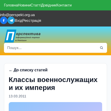
Головна
Новини
Статті
Довідник
Контакти
info@perspekt.org.ua
Вхід
Реєстрація
← До списку статей
Классы военнослужащих
и их империя
13.03.2011