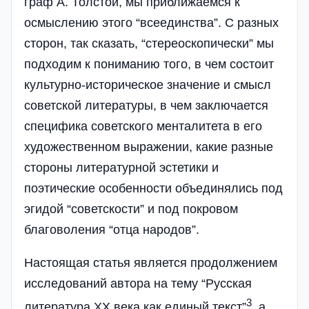
граф А. Толстой, мы приближаемся к
осмыслению этого “всеединства”. С разных
сторон, так сказать, “стереоскопически” мы
подходим к пониманию того, в чем состоит
культурно-историческое значение и смысл
советской литературы, в чем заключается
специфика советского менталитета в его
художественном выражении, какие разные
стороны литературной эстетики и
поэтические особенности объединялись под
эгидой “советскости” и под покровом
благоволения “отца народов”.
Настоящая статья является продолжением
исследований автора на тему “Русская
3
литература XX века как единый текст”
, а