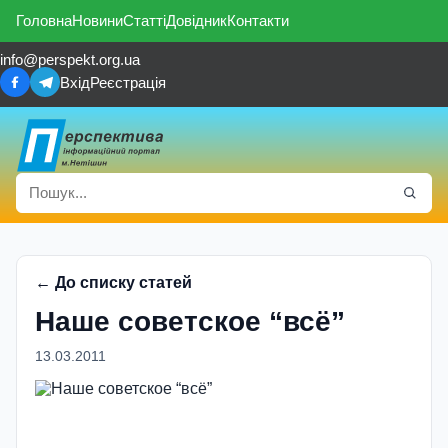
Головна
Новини
Статті
Довідник
Контакти
info@perspekt.org.ua
Вхід
Реєстрація
← До списку статей
Наше советское “всё”
13.03.2011