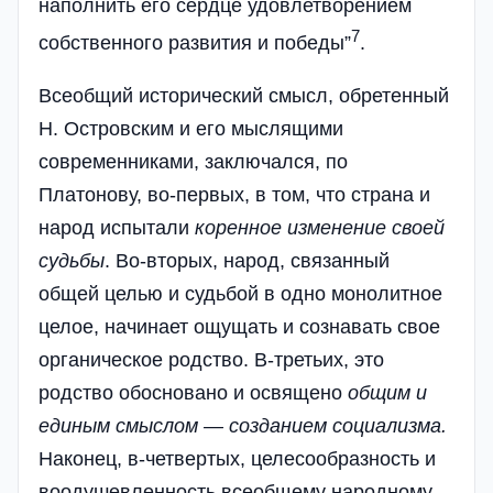
наполнить его сердце удовлетворением
7
собственного развития и победы”
.
Всеобщий исторический смысл, обретенный
Н. Островским и его мыслящими
современниками, заключался, по
Платонову, во-первых, в том, что страна и
народ испытали
коренное
изменение
своей
судьбы
. Во-вторых, народ, связанный
общей целью и судьбой в одно монолитное
целое, начинает ощущать и сознавать свое
органическое родство. В-третьих, это
родство обосновано и освящено
общим
и
единым
смыслом
—
созданием
социализма
.
Наконец, в-четвертых, целесообразность и
воодушевленность всеобщему народному