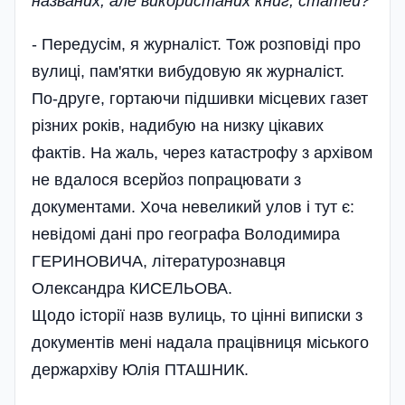
названих, але використаних книг, статей?
- Передусім, я журналіст. Тож розповіді про
вулиці, пам'ятки вибудовую як журналіст.
По-друге, гортаючи підшивки місцевих газет
різних років, надибую на низку цікавих
фактів. На жаль, через катастрофу з архівом
не вдалося всерйоз попрацювати з
документами. Хоча невеликий улов і тут є:
невідомі дані про географа Володимира
ГЕРИНОВИЧА, літературознавця
Олександра КИСЕЛЬОВА.
Щодо історії назв вулиць, то цінні виписки з
документів мені надала працівниця міського
держархіву Юлія ПТАШНИК.