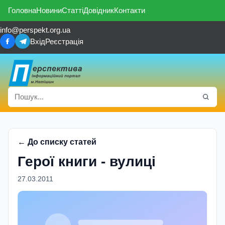
Головна
Новини
Статті
Довідник
Контакти
info@perspekt.org.ua
Вхід
Реєстрація
← До списку статей
Герої книги - вулиці
27.03.2011