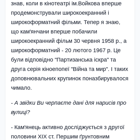
знав, коли в кінотеатрі ім.Войкова вперше
продемонстрували широкоекранний і
широкоформатний фільми. Тепер я знаю,
що кам'янчани вперше побачили
широкоекранний фільм 30 червня 1958 p., а
широкоформатний - 20 лютого 1967 р. Це
були відповідно "Партизанська іскра" та
друга серія кіноепопеї "Війна та мир". І таких
доповнювальних крупинок поназбирувалося
чимало.
- А звідки Ви черпаєте дані для нарисів про
вулиці?
- Кам'янець активно досліджується з другої
половини XIX ст. Першим ґрунтовним