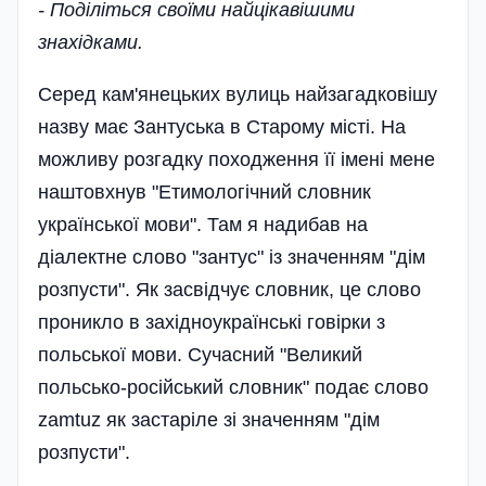
- Поділіться своїми найцікавішими
знахідками.
Серед кам'янецьких вулиць найзагадковішу
назву має Зантуська в Старому місті. На
можливу розгадку походження її імені мене
наштовхнув "Етимологічний словник
української мови". Там я надибав на
діалектне слово "зантус" із значенням "дім
розпусти". Як засвідчує словник, це слово
проникло в західноукраїнські говірки з
польської мови. Сучасний "Великий
польсько-російський словник" подає слово
zamtuz як застаріле зі значенням "дім
розпусти".