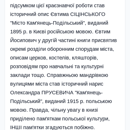
підсумком цієї краєзнавчої роботи став
історичний опис Євтима СІЦІНСЬКОГО
"Місто Кам'янець-Подільський", виданий
1895 р. в Києві російською мовою. Євтим
Йосипович у другій частині книги присвятив
окремі розділи оборонним спорудам міста,
описам церков, костелів, кляшторів,
розповідям про навчальні та культурні
заклади тощо. Справжньою мандрівкою
вулицями міста став історичний нарис
Олександра ПРУСЕВИЧА "Кам'янець-
Подільський", виданий 1915 р. польською
мовою. Правда, чільну увагу в книзі
приділено пам'яткам польської культури,
ІНШІ пам'ятки згадуються побіжно.