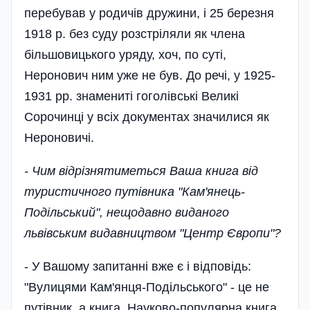
перебував у родичів дружини, і 25 березня
1918 р. без суду розстріляли як члена
більшовицького уряду, хоч, по суті,
Неронович ним уже не був. До речі, у 1925-
1931 pp. знамениті гоголівські Великі
Сорочинці у всіх документах значилися як
Нероновичі.
- Чим відрізнятиметься Ваша книга від
туристичного путівника "Кам'янець-
Подільський", нещодавно виданого
львівським видавництвом "Центр Європи"?
- У Вашому запитанні вже є і відповідь:
"Вулицями Кам'янця-Подільського" - це не
путівник, а книга. Науково-популярна книга