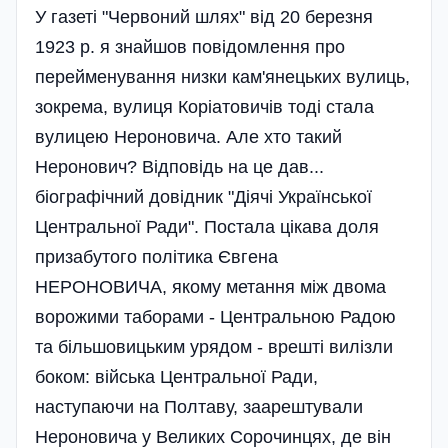
У газеті "Червоний шлях" від 20 березня
1923 р. я знайшов повідомлення про
перейменування низки кам'янецьких вулиць,
зокрема, вулиця Коріатовичів тоді стала
вулицею Нероновича. Але хто такий
Неронович? Відповідь на це дав...
біографічний довідник "Діячі Української
Центральної Ради". Постала цікава доля
призабутого політика Євгена
НЕРОНОВИЧА, якому метання між двома
ворожими таборами - Центральною Радою
та більшовицьким урядом - врешті вилізли
боком: війська Центральної Ради,
наступаючи на Полтаву, заарештували
Нероновича у Великих Сорочинцях, де він