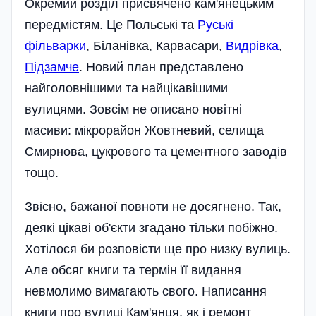
Окремий розділ присвячено кам'янецьким
передмістям. Це Польські та
Руські
фільварки
, Біланівка, Карвасари,
Видрівка
,
Підзамче
. Новий план представлено
найголовнішими та найцікавішими
вулицями. Зовсім не описано новітні
масиви: мікрорайон Жовтневий, селища
Смирнова, цукрового та цементного заводів
тощо.
Звісно, бажаної повноти не досягнено. Так,
деякі цікаві об'єкти згадано тільки побіжно.
Хотілося би розповісти ще про низку вулиць.
Але обсяг книги та термін її видання
невмолимо вимагають свого. Написання
книги про вулиці Кам'янця, як і ремонт