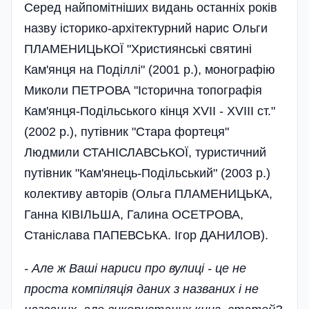
Серед найпомітніших видань останніх років
назву історико-архітектурний нарис Ольги
ПЛАМЕНИЦЬКОЇ "Християнські святині
Кам'янця на Поділлі" (2001 p.), монографію
Миколи ПЕТРОВА "Історична топографія
Кам'янця-Подільського кінця XVII - XVIII ст."
(2002 p.), путівник "Стара фортеця"
Людмили СТАНІСЛАВСЬКОЇ, туристичний
путівник "Кам'янець-Подільський" (2003 р.)
колективу авторів (Ольга ПЛАМЕНИЦЬКА,
Ганна КІВІЛЬША, Галина ОСЕТРОВА,
Станіслава ПАПЕВСЬКА. Ігор ДАНИЛОВ).
- Але ж Ваші нариси про вулиці - це не
проста компіляція даних з названих і не