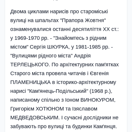
Двома циклами нарисів про староміські
вулиці на шпальтах "Прапора Жовтня"
ознаменувалися останні десятиліття XX ст.:
у 1969-1970 pp. - "Знайомтесь з рідним
містом" Сергія ШКУРКА, у 1981-1985 pp. -
"Вулицями рідного міста" Андрія
ТЕРЛЕЦЬКОГО. По архітектурних пам'ятках
Старого міста провела читачів і Євгенія
ПЛАМЕНИЦЬКА в історико-архітектурному
нарисі "Кам'янець-Подільський" (1968 p.),
написаному спільно з Іоном ВИНОКУРОМ,
Григорієм ХОТЮНОМ та Ізяславом
МЕДВЕДОВСЬКИМ. І сучасні дослідники не
забувають про вулиці та будинки Кам'янця.