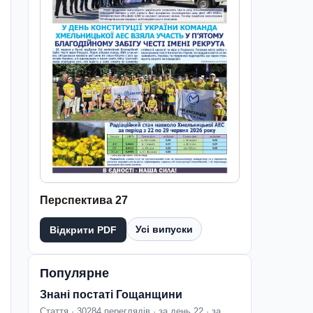
Перспектива 27
Усі випуски
Відкрити PDF
Популярне
Знані постаті Гощанщини
Стаття · 30284 переглядів · за день 22 · за