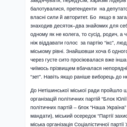
завдячувати, передусім, харизмі лідерів 
балотувалися, претенденти на депутатс
власні сили й авторитет. Бо якщо в за
знаходив десяток–два знайомих для себе
одному як не колега, то сусід, родич, а ч
ніж віддавати голос за партію “ікс”, лю
міському рівні. Знайшовши хоча б одного
через густе сито просіювалася вже інша, 
чиїмось прізвищем вбачалася непорядніс
“зет”. Навіть якщо раніше виборець до 
До Нетішинської міської ради пройшло ш
організацій політичних партій “Блок Юлі
політичних партій – блок “Наша Україна” (
мандати), міський осередок “Партії захи
міська організація Соціалістичної партії