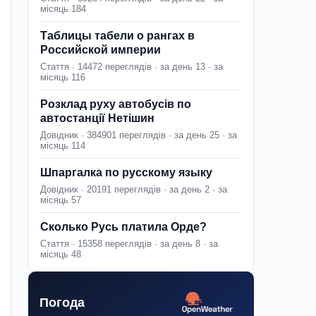
місяць 184
Таблицы табели о рангах в
Российской империи
Стаття · 14472 переглядів · за день 13 · за
місяць 116
Розклад руху автобусів по
автостанції Нетішин
Довідник · 384901 переглядів · за день 25 · за
місяць 114
Шпаргалка по русскому языку
Довідник · 20191 переглядів · за день 2 · за
місяць 57
Сколько Русь платила Орде?
Стаття · 15358 переглядів · за день 8 · за
місяць 48
Погода