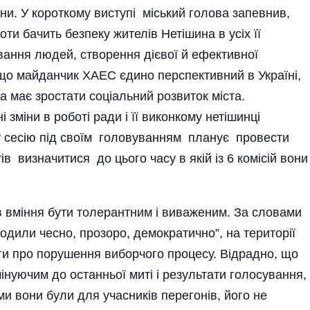
їни. У короткому ви­ступі міський голова запевнив,
ти бачить безпеку жителів Нетішина в усіх її
вання людей, створення дієвої й ефективної
 що майданчик ХАЕС єдино перспективний в Україні,
 має зростати соціальний розвиток міста.
зміни в роботі ради і її виконкому нетішинці
у сесію під своїм головуванням планує провести
ів визначитися до цього часу в якій із 6 комісій вони
в вміння бути толерантним і виваженим. За словами
одили чесно, прозоро, демократично”, на території
ги про порушення виборчого процесу. Відрадно, що
нуючим до останньої миті і результати голосування,
ми вони були для учасників перегонів, його не