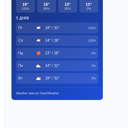
18°
16°
15°
15°
100%
80%
80%
0%
5 ДНІВ
Пт
19° / 31°
100%
Сб
14° / 26°
100%
Нд
13° / 26°
0%
Пн
14° / 31°
0%
Вт
19° / 31°
0%
Weather data by OpenWeather