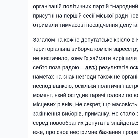
організацій політичних партій “Народний
присутні на першій сесії міської ради но
отримали тимчасові посвідчення депута
Загалом на кожне депутатське крісло в 
територіальна виборча комісія зареєстру
не вистачило, кому їх займати вирішили 
себто поза радою –
авт.
) результатів ос
наметах на знак незгоди також не орган
несподіванкою, оскіль­ки полі­тичні нас
момент, який остудив гарячі голови по вс
місцевих рівнів. Не секрет, що масовість
закінчення виборів, приманку. Не стало 
серед новообраних депутатів знайдеться
вже, про своє нестримне бажання прорв