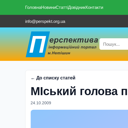
Головна
Новини
Статті
Довідник
Контакти
info@perspekt.org.ua
← До списку статей
МIський голова 
24.10.2009