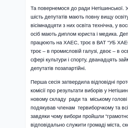
Та повернемося до ради Нетішинської. У
шість депутатів мають повну вищу освіту
вісімнадцяти з них освіта технічна, у во
осіб мають диплом юриста і медика. Депу
працюють на ХАЕС, троє в ВАТ “УБ ХАЕС
троє – в промисловій галузі, двоє – в осв
сфері культури і спорту, дванадцять з
депутатів позапартійні.
Перша сесія затвердила відповідні прот
комісії про результати виборів у Нетіш
новому складу ради та міському голов
подякував членам тервиборчкому та всім
завдяки чому вибори пройшли “грамотно,
відповідально служити громаді міста, с