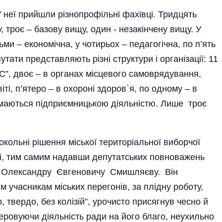
 неї прийшли різно­профільні фахівці. Тридцять
, троє – базову вищу, один - незакінчену вищу. У
сьми – економічна, у чотирьох – педагогічна, по п’ять
тати представляють різні структури і організації: 11
”, двоє – в органах місцевого самоврядування,
іті, п’ятеро – в охороні здоров`я, по одному – в
аймаються підприємницькою діяльністю. Лише троє
окольні рішення міської територіальної виборчої
ині, тим самим надавши депутатських повноважень
і Олек­сандру Євгеновичу Смиш­ляєву. Він
 учасникам міських перегонів, за плідну роботу,
 твердо, без колізій”, урочисто присягнув чесно й
керовуючи діяльність ради на його благо, неухильно