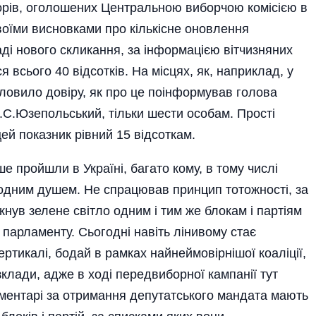
орів, оголошених Центральною виборчою комісією в
своїми висновками про кількісне оновлення
аді нового скликання, за інформацією вітчизняних
я всього 40 відсотків. На місцях, як, наприклад, у
словило довіру, як про це поінформував голова
 В.С.Юзепольський, тільки шести особам. Прості
ей показник рівний 15 відсоткам.
ше пройшли в Україні, багато кому, в тому числі
лодним душем. Не спрацював принцип тотожності, за
нув зелене світло одним і тим же блокам і парті­ям
го парламенту. Сьогодні навіть лінивому стає
ертикалі, бодай в рамках найнеймовірнішої коаліції,
озклади, адже в ході передвиборної кампанії тут
ментарі за отримання депутатського мандата мають