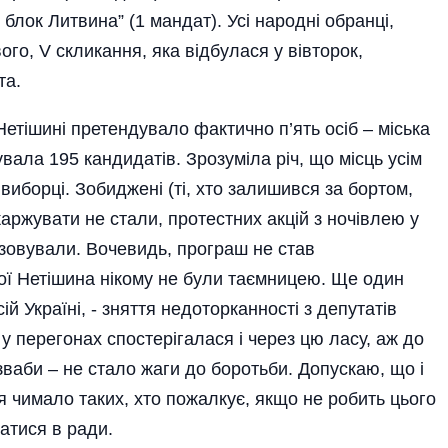
 блок Литвина” (1 мандат). Усі народні обранці,
вого, V скликання, яка відбулася у вівторок,
та.
Нетішині претендувало фактично п’ять осіб – міська
вала 195 кандидатів. Зрозуміла річ, що місць усім
виборці. Зобиджені (ті, хто залишився за бортом,
каржувати не стали, протестних акцій з ночівлею у
і­зовували. Вочевидь, програш не став
трої Нетішина нікому не були таємницею. Ще один
ій Україні, - зняття недоторканності з депутатів
 у перегонах спостерігалася і через цю ласу, аж до
зваби – не стало жаги до боротьби. Допускаю, що і
 чимало таких, хто пожалкує, якщо не робить цього
атися в ради.