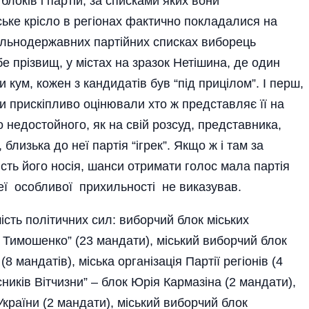
блоків і партій, за списками яких вони
ьке крісло в регіонах фактично покладалися на
гальнодержавних партійних списках виборець
 прізвищ, у містах на зразок Нетішина, де один
и кум, кожен з кандидатів був “під прицілом”. І перш,
ди прискіпливо оцінювали хто ж представляє її на
 недостойного, як на свій розсуд, представника,
близька до неї партія “ігрек”. Якщо ж і там за
ть його носія, шанси отримати голос мала партія
неї особливої прихильності не виказував.
ість політичних сил: виборчий блок міських
ї Тимошенко” (23 мандати), міський виборчий блок
8 мандатів), міська організація Партії регіонів (4
сників Вітчизни” – блок Юрія Кармазіна (2 мандати),
 України (2 мандати), міський виборчий блок