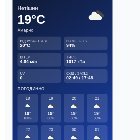
Нетішин
19°C
Хмарно
ВІДЧУВАЄТЬСЯ
ВОЛОГІСТЬ
20°C
94%
ВІТЕР
ТИСК
4.64 м/с
1017 гПа
UV
СХІД / ЗАХІД
0
02:49 / 17:48
ПОГОДИННО
18
19
20
21
19°
19°
19°
19°
100%
80%
80%
80%
22
23
00
01