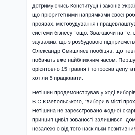
дотримуючись Конституції і законів Укра
що пріоритетними напрямками своєї робо
проявах, містобудування і працевлашту
системи бізнесу тощо. Зважаючи на те,
зауважив, що з розбудовою підприємства
Олександр Смишляєв пообіцяв, що певні 
побачать вже най­ближчим часом. Перш
орієнтовно 15 травня і попросив депутат
хотіли б працювати.
Нетішин продемонстрував у ході виборі
В.С.Юзепольського, “вибори в місті прох
Нетішина не зареєстровано жодної скар
принцип цивілізованості залишився домі
незалежно від того наскільки позитивни