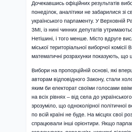
Дочекавшись офіційних результатів виб
понеділок, аналітики не забарилися зі 
українського парламенту. У Верховній Р
ЗМІ, із нині чинних депутатів утримаютьс
Нетішині, і того менше. Місто вдруге ви
міської територіальної виборчої комісії
математичні розрахунки показують, що ц
Вибори на пропорційній основі, які впер
авторам відповідного Закону, стали хо
яким би електорат своїми голосами ввімк
на всіх рівнях – від села до україн­сько
зрозуміло, що одноколірної політичної в
по всій країні не буде. На місцях свої р
спрацювали інші орієнтири. Якщо парла