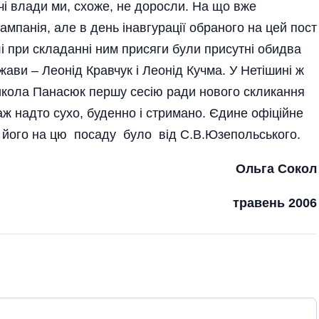
чі влади ми, схоже, не доросли. На що вже
мпанія, але в день інавгурації обраного на цей пост
і при складанні ним присяги були присутні обидва
ави – Леонід Кравчук і Леонід Кучма. У Нетішині ж
кола Панасюк першу сесію ради нового скликання
ж надто сухо, буденно і стримано. Єдине офіційне
 його на цю посаду було від С.В.Юзеполь­ського.
Ольга Сокол
травень 2006