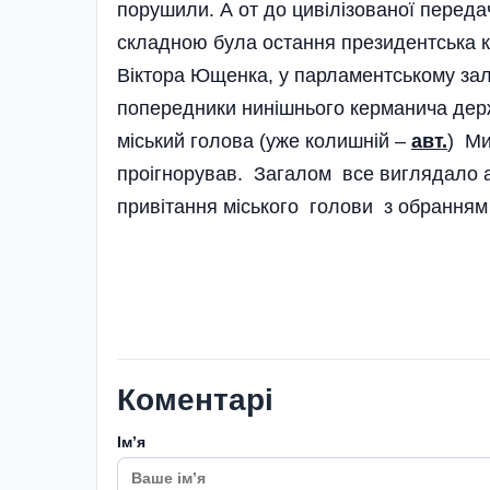
порушили. А от до цивілізованої переда
складною була остання президент­ська ка
Віктора Ющенка, у парламентському зал
попередники ниніш­нього керманича держ
міський голова (уже колишній –
авт.
) Ми
проігнорував. Загалом все виглядало а
привітання міського голови з обранням
Коментарі
Імʼя