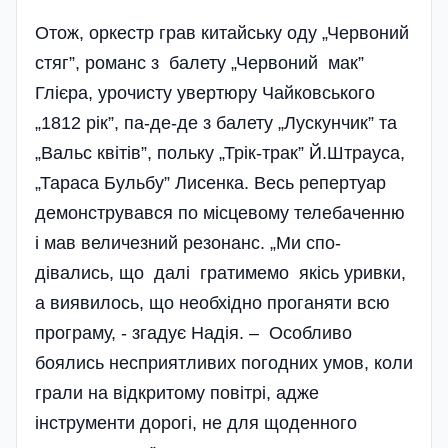
Отож, оркестр грав китай­ську оду „Червоний
стяг”, романс з балету „Червоний мак”
Глієра, урочисту увертюру Чайковського
„1812 рік”, па-де-де з балету „Лускунчик” та
„Вальс квітів”, польку „Трік-трак” Й.Штрауса,
„Тараса Бульбу” Лисенка. Весь репертуар
демонструвався по місцевому телебаченню
і мав величезний резонанс. „Ми спо­
дівались, що далі гратимемо якісь уривки,
а виявилось, що необхідно проганяти всю
програму, - згадує Надія. – Особливо
боялись несприятливих погодних умов, коли
грали на відкритому повітрі, адже
інструменти дорогі, не для щоденного