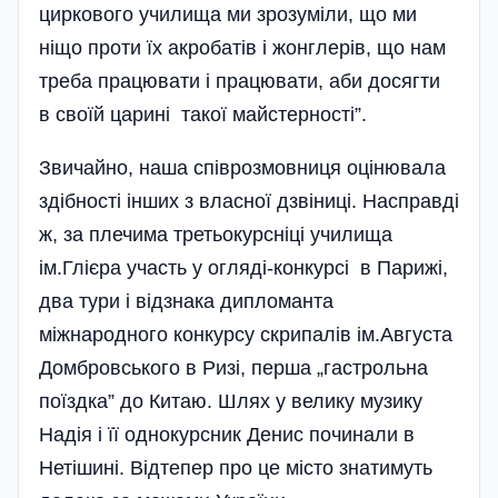
циркового училища ми зрозуміли, що ми
ніщо проти їх акробатів і жонглерів, що нам
треба працювати і працювати, аби досягти
в своїй царині такої майстерності”.
Звичайно, наша співрозмовниця оцінювала
здібності інших з власної дзвіниці. Насправді
ж, за плечима третьокурсніці училища
ім.Глієра участь у огляді-конкурсі в Парижі,
два тури і відзнака дипломанта
міжнародного конкурсу скрипалів ім.Августа
Домбровського в Ризі, перша „гастрольна
поїздка” до Китаю. Шлях у велику музику
Надія і її однокурсник Денис починали в
Нетішині. Відтепер про це місто знатимуть