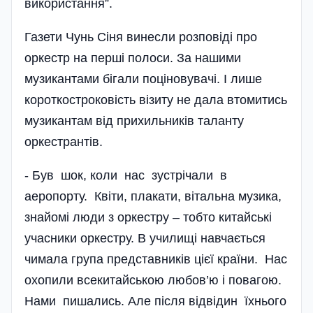
використання”.
Газети Чунь Сіня винесли розповіді про
оркестр на перші полоси. За нашими
музикантами бігали поціновувачі. І лише
короткостроковість візиту не дала втомитись
музикантам від прихильників таланту
оркестрантів.
- Був шок, коли нас зустрічали в
аеропорту. Квіти, плакати, вітальна музика,
знайомі люди з оркестру – тобто китайські
учасники оркестру. В училищі навчається
чимала група представників цієї країни. Нас
охопили всекитайською любов’ю і повагою.
Нами пишались. Але після відвідин їхнього