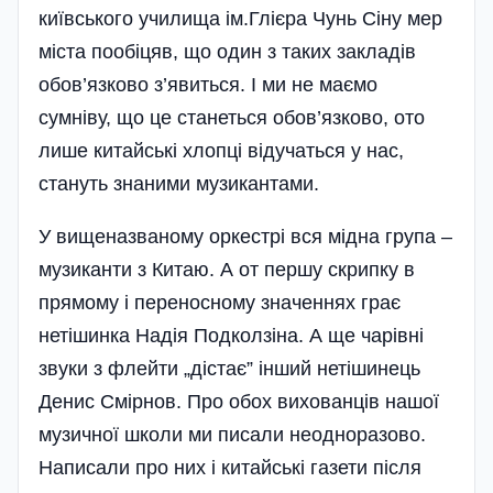
київського училища ім.Глієра Чунь Сіну мер
міста пообіцяв, що один з таких закладів
обов’язково з’явиться. І ми не маємо
сумніву, що це станеться обов’язково, ото
лише китайські хлопці відучаться у нас,
стануть знаними музикантами.
У вищеназваному оркестрі вся мідна група –
музиканти з Китаю. А от першу скрипку в
прямому і переносному значеннях грає
нетішинка Надія Подколзіна. А ще чарівні
звуки з флейти „дістає” інший нетішинець
Денис Смірнов. Про обох вихованців нашої
музичної школи ми писали неодноразово.
Написали про них і китайські газети після