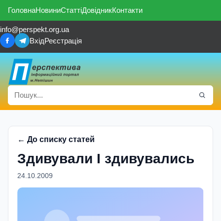
Головна
Новини
Статті
Довідник
Контакти
info@perspekt.org.ua
Вхід
Реєстрація
← До списку статей
Здивували I здивувались
24.10.2009