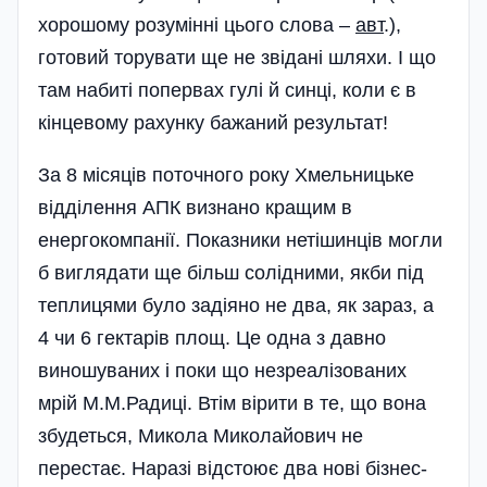
хорошому розумінні цього слова –
авт
.),
готовий торувати ще не звідані шляхи. І що
там набиті попервах гулі й синці, коли є в
кінцевому рахунку бажаний результат!
За 8 місяців поточного року Хмельницьке
відділення АПК визнано кращим в
енергокомпанії. Показники нетішинців могли
б ви­глядати ще більш солідними, якби під
теплицями було задіяно не два, як зараз, а
4 чи 6 гектарів площ. Це одна з давно
виношуваних і поки що незреалізованих
мрій М.М.Радиці. Втім вірити в те, що вона
збудеться, Микола Миколайович не
перестає. Наразі відстоює два нові бізнес-