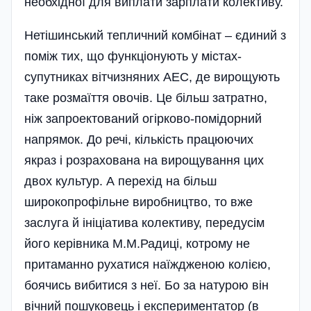
необхідної для виплати зарплати колективу.
Нетішинський тепличний комбінат – єдиний з
поміж тих, що функціонують у містах-
супутниках вітчизняних АЕС, де вирощують
таке розмаїття овочів. Це більш за­тратно,
ніж запроектований огірково-помідорний
напрямок. До речі, кількість працюючих
якраз і розрахована на вирощування цих
двох культур. А перехід на більш
широкопрофільне виробництво, то вже
заслуга й ініціатива колективу, передусім
його керівника М.М.Радиці, котрому не
притаманно рухатися наїждженою колією,
боячись вибитися з неї. Бо за натурою він
вічний пошуковець і експериментатор (в