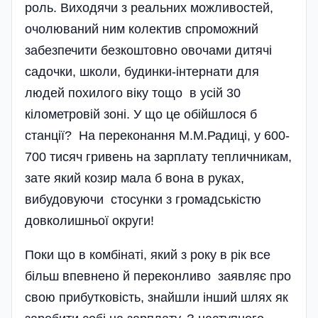
роль. Виходячи з реальних можливостей,
очолюваний ним колектив спроможний
забезпечити безкоштовно овочами дитячі
садочки, школи, будинки-інтернати для
людей похилого віку тощо в усій 30
кілометровій зоні. У що це обійшлося б
станції? На переконання М.М.Радиці, у 600-
700 тисяч гривень на зарплату тепличникам,
зате який козир мала б вона в руках,
вибудовуючи стосунки з громадськістю
довколишньої округи!
Поки що в комбінаті, який з року в рік все
більш впевнено й переконливо заявляє про
свою прибутковість, знайшли інший шлях як