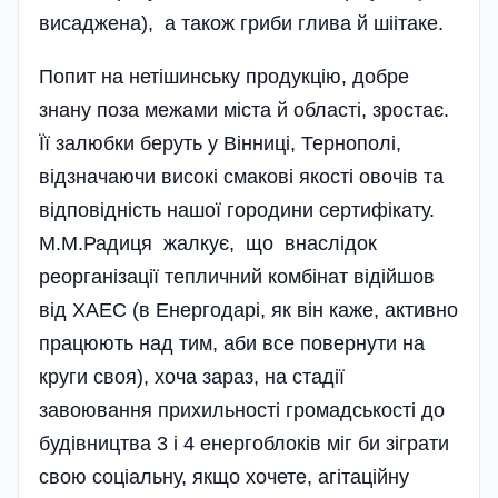
висаджена), а також гриби глива й шіітаке.
Попит на нетішинську продукцію, добре
знану поза межами міста й області, зростає.
Її залюбки беруть у Вінниці, Тернополі,
відзначаючи високі смакові якості овочів та
відповідність нашої городини сертифікату.
М.М.Радиця жалкує, що внаслідок
реорганізації тепличний комбінат відійшов
від ХАЕС (в Енергодарі, як він каже, активно
працюють над тим, аби все повернути на
круги своя), хоча зараз, на стадії
завоювання прихильності громадськості до
будівництва 3 і 4 енерго­блоків міг би зіграти
свою соціальну, якщо хочете, агітаційну