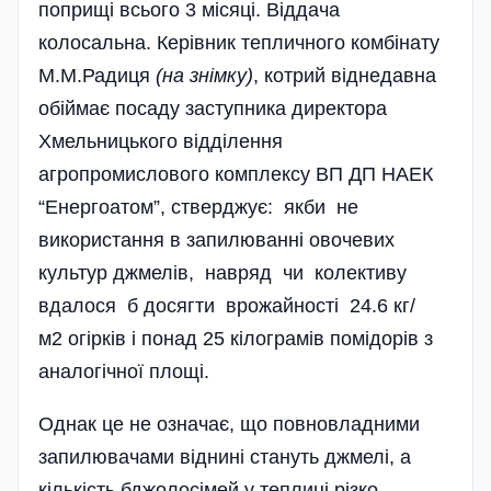
поприщі всього 3 місяці. Віддача
колосальна. Керівник тепличного комбінату
М.М.Радиця
(на знімку)
, котрий віднедавна
обіймає посаду заступника директора
Хмельницького відділення
агропромислового комплексу ВП ДП НАЕК
“Енергоатом”, стверджує: якби не
використання в запилюванні овочевих
культур джмелів, навряд чи колективу
вдалося б досягти врожайності 24.6 кг/
м2 огірків і понад 25 кіло­грамів помідорів з
аналогічної площі.
Однак це не означає, що повновладними
запилювачами віднині стануть джмелі, а
кількість бджолосімей у теплиці різко