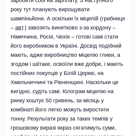
заробити собі на зарплату. З наступного
року тут планують вирощувати
шампіньйони. А оскільки їх міцелій (грибниця
–
авт
.) завозять винятково з-за кордону –
Німеччина, Росія, Чехія – готові самі стати
його виробником в Україні. Досвід подібний
мають, адже виробництво міцелію гливи, а
згодом і шіітаке, освоїли вже добре, і мають
постій­них покупців у Білій Церкві, на
Хмельниччині та Рівненщині. Наскільки це
вигідно, судіть самі. Кіло­грам міцелію на
ринку коштує 50 гривень, за місяць у
комбінаті його легко можуть виростити
тонну. Результати року за таких темпів у
грошовому виразі якраз сягатимуть суми,