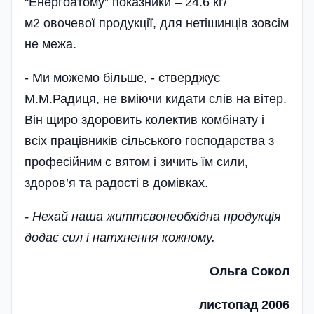
“Енергоатому” показники – 24.6 кг/
м2 овочевої продукції, для нетішинців зовсім
не межа.
- Ми можемо більше, - ствер­джує
М.М.Радиця, не вміючи кидати слів на вітер.
Він щиро здоровить колектив комбінату і
всіх працівників сільського господарства з
профе­сійним с вятом і зичить їм сили,
здоров’я та радості в домівках.
- Нехай наша життєвонеобхідна продукція
додає сил і натхнення кожному.
Ольга Сокол
листопад 2006