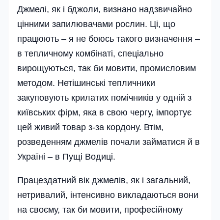
Джмелі, як і бджоли, ви­знано надзвичайно
цінними запилювачами рослин. Ці, що
працюють – я не боюсь такого визначення –
в тепличному комбінаті, спеціально
вирощуються, так би мовити, промисловим
методом. Нетішинські тепличники
закуповують крилатих помічників у одній з
київських фірм, яка в свою чергу, імпортує
цей живий товар з-за кордону. Втім,
розведенням джмелів почали займатися й в
Україні – в Пущі Водиці.
Працездатний вік джмелів, як і загальний,
нетривалий, інтенсивно викладаються вони
на своєму, так би мовити, професійному