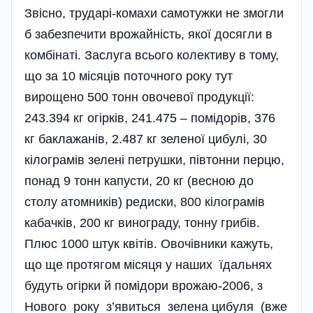
Звісно, трударі-комахи самотужки не змогли
б забезпечити врожайність, якої досягли в
комбінаті. Заслуга всього колективу в тому,
що за 10 місяців поточного року тут
вирощено 500 тонн овочевої продукції:
243.394 кг огірків, 241.475 – помідорів, 376
кг баклажанів, 2.487 кг зеленої цибулі, 30
кілограмів зелені петрушки, півтонни перцю,
понад 9 тонн капусти, 20 кг (весною до
столу атомників) редиски, 800 кіло­грамів
кабачків, 200 кг винограду, тонну грибів.
Плюс 1000 штук квітів. Овочівники кажуть,
що ще протягом місяця у наших їдальнях
будуть огірки й помідори врожаю-2006, з
Нового року з’явиться зелена цибуля (вже