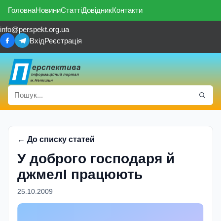
Головна
Новини
Статті
Довідник
Контакти
info@perspekt.org.ua
Вхід
Реєстрація
← До списку статей
У доброго господаря й
джмелI працюють
25.10.2009