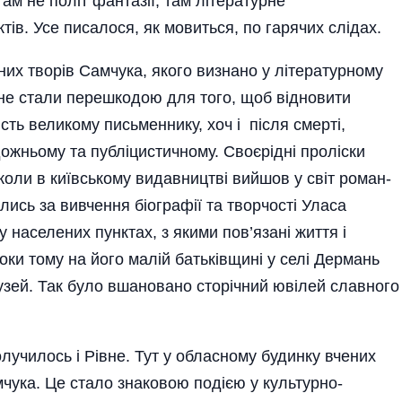
ам не політ фантазії, там літературне
ів. Усе писалося, як мовиться, по гарячих слідах.
них творів Самчука, якого визнано у літературному
я не стали перешкодою для того, щоб відновити
сть великому письменнику, хоч і після смерті,
дожньому та публіцистичному. Своєрідні проліски
 коли в київському видавництві вийшов у світ роман-
ялись за вивчення біографії та творчості Уласа
у населених пунктах, з якими пов’язані життя і
оки тому на його малій батьківщині у селі Дермань
узей. Так було вшановано сторічний ювілей славного
лучилось і Рівне. Тут у обласному будинку вчених
чука. Це стало знаковою подією у культурно-