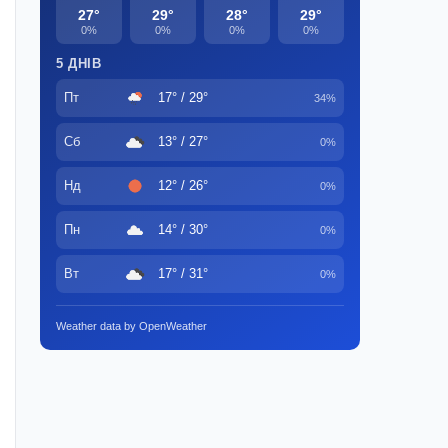
27°
29°
28°
29°
0%
0%
0%
0%
5 ДНІВ
Пт
17° / 29°
34%
Сб
13° / 27°
0%
Нд
12° / 26°
0%
Пн
14° / 30°
0%
Вт
17° / 31°
0%
Weather data by OpenWeather