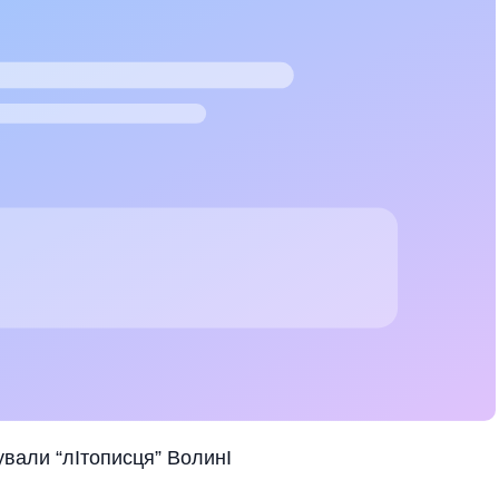
вали “лIтописця” ВолинI