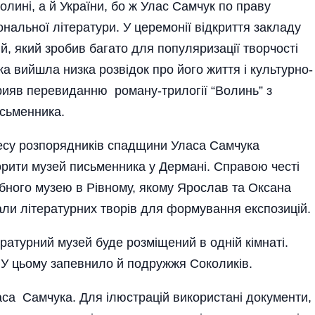
Волині, а й України, бо ж Улас Самчук по праву
ональної літератури. У церемонії відкриття закладу
, який зробив багато для популяризації творчості
а вийшла низка розвідок про його життя і культурно-
рияв перевиданню роману-трилогії “Волинь” з
исьменника.
ресу розпорядників спадщини Уласа Самчука
орити музей письменника у Дермані. Справою честі
бного музею в Рівному, якому Ярослав та Оксана
али літературних творів для формування експозицій.
ратурний музей буде розміщений в одній кімнаті.
 У цьому запевнило й подружжя Соколиків.
ласа Самчука. Для ілюстрацій використані документи,