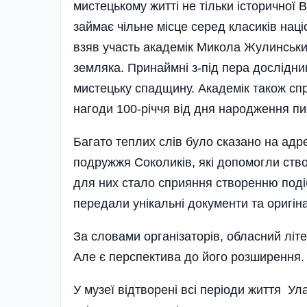
мистецькому житті не тільки історичної 
займає чільне місце серед класиків наці
взяв участь академік Микола Жулинський
земляка. Принаймні з-під пера дослідник
мистецьку спадщину. Академік також сп
нагоди 100-річчя від дня народження п
Багато теплих слів було сказано на ад
подружжя Соколиків, які допомогли ств
для них стало сприяння створенню поді
передали унікальні документи та оригін
За словами організаторів, обласний літе
Але є перспектива до його розширення.
У музеї відтворені всі періоди життя У