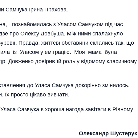
ни Самчука Ірина Прахова.
ина, - познайомилась з Уласом Самчуком під час
дзе про Олексу Довбуша. Між ними спалахнуло
буревії. Правда, життєві обставини склались так, що
шила із Уласом у емі­грацію. Моя мама була
 Довженко довірив їй роль у відомому класичному
ставлення до Уласа Самчука докорінно змінилось.
. Їх просто цікаво вивчати.
 Уласа Самчука є хороша нагода завітати в Рівному
Олександр Шустерук