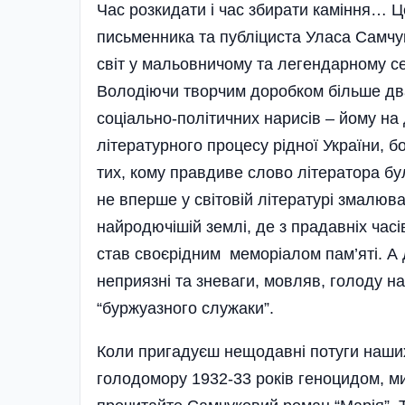
Час розкидати і час збирати каміння… Ц
письменника та публіциста Уласа Самчук
світ у мальовничому та легендарному с
Володіючи творчим доробком більше два
соціально-політичних нарисів – йому на
літературного процесу рідної України, 
тих, кому правдиве слово літератора бу
не вперше у світовій літературі змалюв
найродючішій землі, де з прадавніх час
став своєрідним меморіалом пам’яті. А 
неприязні та зневаги, мовляв, голоду на
“буржуазного служаки”.
Коли пригадуєш нещодавні потуги наших
голодомору 1932-33 років геноцидом, мим