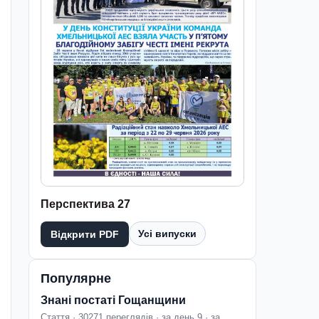
Перспектива 27
Усі випуски
Відкрити PDF
Популярне
Знані постаті Гощанщини
Стаття · 30271 переглядів · за день 9 · за