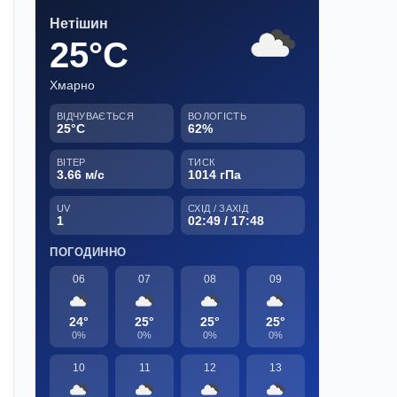
Нетішин
25°C
Хмарно
ВІДЧУВАЄТЬСЯ
ВОЛОГІСТЬ
25°C
62%
ВІТЕР
ТИСК
3.66 м/с
1014 гПа
UV
СХІД / ЗАХІД
1
02:49 / 17:48
ПОГОДИННО
06
07
08
09
24°
25°
25°
25°
0%
0%
0%
0%
10
11
12
13