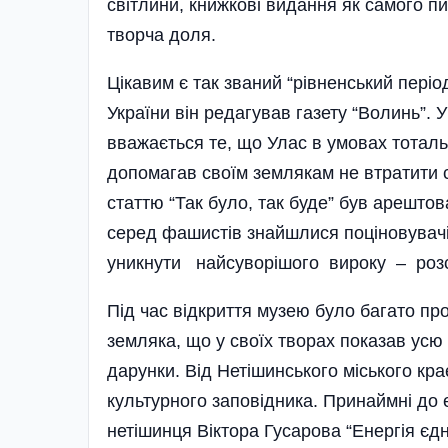
світлини, книжкові видання як самого пис
творча доля.
Цікавим є так званий “рівненський пері
України він редагував газету “Волинь”. У
вважається те, що Улас в умовах тоталь
допомагав своїм землякам не втратити си
статтю “Так було, так буде” був арештова
серед фашистів знайшлися поціновувачі
уникнути найсуворішого вироку – розс
Під час відкриття музею було багато п
земляка, що у своїх творах показав усю 
дарунки. Від Нетішинського міського кр
культурного заповідника. Принаймні до 
нетішинця Віктора Гусарова “Енергія єдн