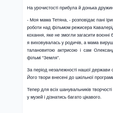
На урочистості прибула й донька дружи
- Моя мама Тетяна, - розповідає пані Ір
роботи над фільмом режисера Кавалері
кохання, яке не змогли загасити воєнні 
я виховувалась у родичів, а мама виру
талановитою актрисою і сам Олександр
фільмі “Земля”.
За період незалежності нашої держави 
Його твори внесені до шкільної програми
Тепер для всіх шанувальників творчості
у музей і дізнатись багато цікавого.