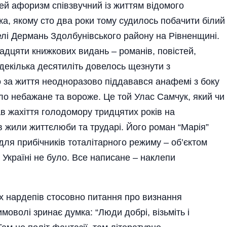
ей афоризм співзвучний із життям відомого
а, якому сто два роки тому судилось побачити білий
елі Дермань Здолбунівського району на Рівненщині.
дцяти книжкових видань – романів, повістей,
 декілька десятиліть довелось щезнути з
бо за життя неодноразово піддавався анафемі з боку
ло небажане та вороже. Це той Улас Самчук, який чи
ав жахіття голодомору тридцятих років на
ів жили життєлюби та трударі. Його роман “Марія”
для прибічників тоталітарного режиму – об’єктом
 Україні не було. Все написане – наклепи
 нардепів стосовно питання про визнання
оволі зринає думка: “Люди добрі, візьміть і