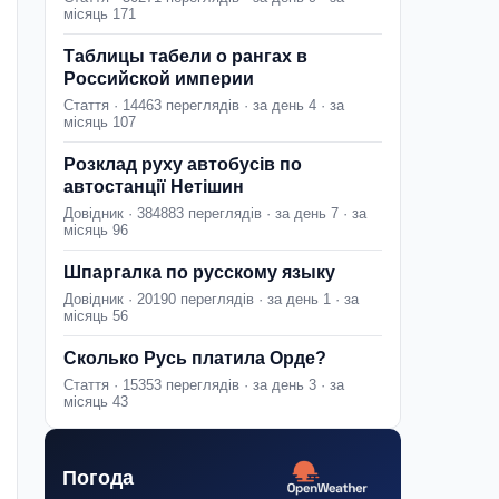
місяць 171
Таблицы табели о рангах в
Российской империи
Стаття · 14463 переглядів · за день 4 · за
місяць 107
Розклад руху автобусів по
автостанції Нетішин
Довідник · 384883 переглядів · за день 7 · за
місяць 96
Шпаргалка по русскому языку
Довідник · 20190 переглядів · за день 1 · за
місяць 56
Сколько Русь платила Орде?
Стаття · 15353 переглядів · за день 3 · за
місяць 43
Погода