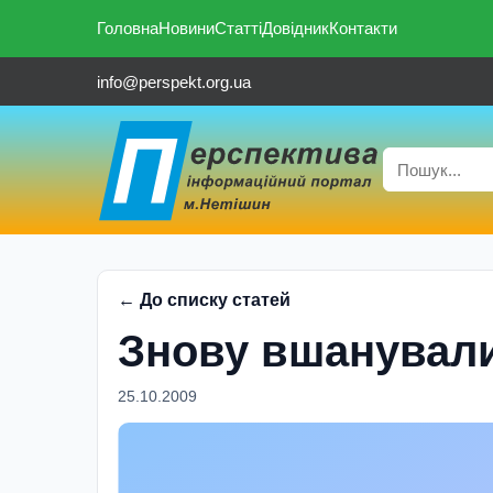
Головна
Новини
Статті
Довідник
Контакти
info@perspekt.org.ua
← До списку статей
Знову вшанували
25.10.2009