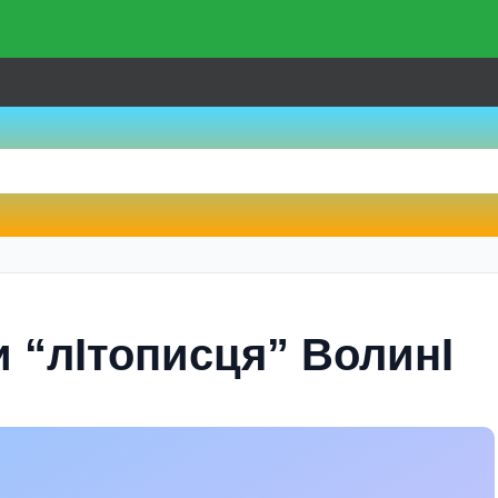
 “лIтописця” ВолинI