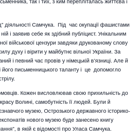
ьменника, так і тих, з ким перепліталась життєва і
од” діяльності Самчука. Під час окупації фашистами
 ній і заявив себе як здібний публіцист. Унікальним
ної військової цензури завдяки друкованому слову
лу духу і вірити у майбутнє вільної України. За
ний і певний час провів у німецькій в’язниці. Але й
 його письменницького таланту і це допомогло
трілу.
ромовців. Кожен висловлював свою прихильність до
красу Волині, самобутність її людей. Були й
аєзнавчого музею, Острозького державного історико-
експонатів нового музею буде занесено книгу
ання”, в якій є відомості про Уласа Самчука.