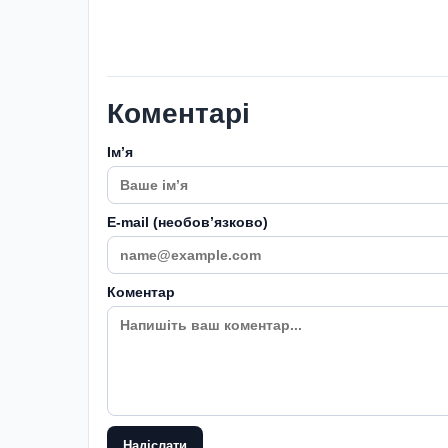
Коментарі
Імʼя
E-mail (необовʼязково)
Коментар
Надіслати