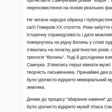
прочитайте Самчуковий роман “Марія”. Т
переосмислення на основі реальних факт
Не читали народні обранці і публіцистич
світі Гомером ХХ століття. Роки забутт
історичну справедливість і дати можливі
повернутись на рідну Волинь у слові ху
з’явились на початку дев’яностих років,
трилогія “Волинь”. Тоді й дослід­ники вз
Самчука. З’явились перші кімнати-музеї 
творчість письменника. Принаймні два р
було урочисто відкрито меморіальний м
земляка.
Днями до процесу “збирання каміння” до
було урочисто відкрито музей Уласа Сам