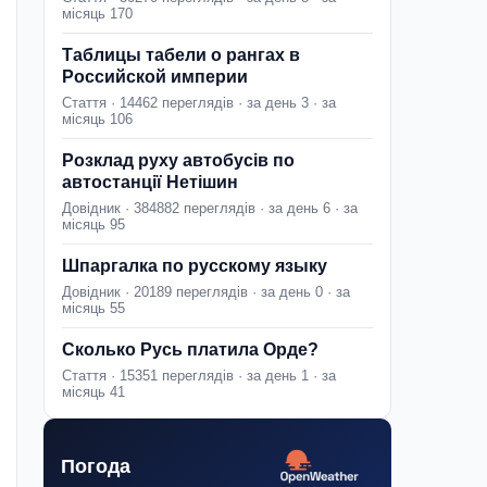
місяць 170
Таблицы табели о рангах в
Российской империи
Стаття · 14462 переглядів · за день 3 · за
місяць 106
Розклад руху автобусів по
автостанції Нетішин
Довідник · 384882 переглядів · за день 6 · за
місяць 95
Шпаргалка по русскому языку
Довідник · 20189 переглядів · за день 0 · за
місяць 55
Сколько Русь платила Орде?
Стаття · 15351 переглядів · за день 1 · за
місяць 41
Погода