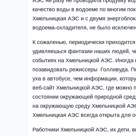
АЭС ни разу не проводила продувку во
качество воды в водоеме по многим пок
Хмельницкая АЭС и с двумя энергоблока
водоема-охладителя, не было исключен
К сожаленью, периодически приходится 
удивляешься фантазии наших людей, че
событиях на Хмельницкой АЭС. Иногда п
позавидовать режиссеры Голливуда. П
уха в автобусе, чем информации, кото
веб-сайт Хмельницкой АЭС, где можно
состоянии окружающей природной среды
на окружающую среду Хмельницкой АЭС
Хмельницкая АЭС всегда открыта для 
Работники Хмельницкой АЭС, их дети, в