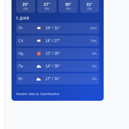
25°
27°
30°
31°
0%
0%
0%
0%
5 ДНІВ
Пт
18° / 31°
84%
Сб
14° / 27°
78%
Нд
12° / 26°
0%
Пн
14° / 30°
0%
Вт
17° / 31°
0%
Weather data by OpenWeather