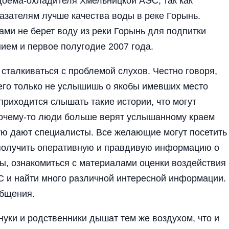
доема-охладителя Хмельницкой АЭС, так как
азателям лучше качества воды в реке Горынь.
ми не берет воду из реки Горынь для подпитки
ием и первое полугодие 2007 года.
сталкиваться с проблемой слухов. Честно говоря,
го только не услышишь о якобы имевших место
риходится слышать такие истории, что могут
очему-то люди больше верят услышанному краем
рую дают специалисты. Все желающие могут посетить
 получить оперативную и правдивую информацию о
, ознакомиться с материалами оценки воздействия
 и найти много различной интересной информации.
общения.
нуки и родственники дышат тем же воздухом, что и