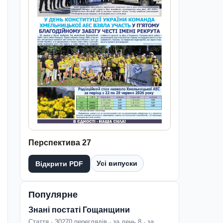
Перспектива 27
Усі випуски
Відкрити PDF
Популярне
Знані постаті Гощанщини
Стаття · 30270 переглядів · за день 8 · за