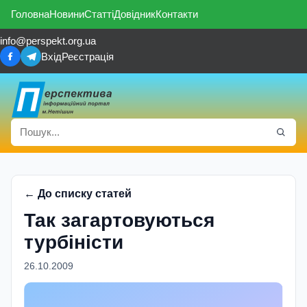
Головна
Новини
Статті
Довідник
Контакти
info@perspekt.org.ua
Вхід
Реєстрація
← До списку статей
Так загартовуються
турбiнiсти
26.10.2009