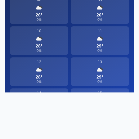
08
09
26°
26°
0%
0%
10
11
28°
29°
0%
0%
12
13
28°
29°
0%
0%
14
15
25°
23°
6%
2%
5 ДНІВ
Пт
17° / 29°
34%