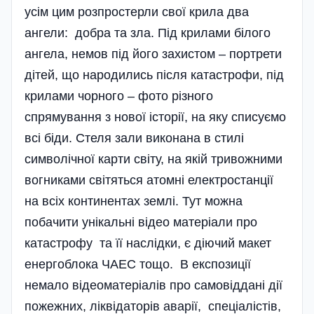
усім цим розпростерли свої крила два
ангели: добра та зла. Під крилами білого
ангела, немов під його захистом – портрети
дітей, що народились після катастрофи, під
крилами чорного – фото різного
спрямування з нової історії, на яку списуємо
всі біди. Стеля зали виконана в стилі
символічної карти світу, на якій тривожними
вогниками світяться атомні електростанції
на всіх континентах землі. Тут можна
побачити унікальні відео мате­ріали про
катастрофу та її наслідки, є діючий макет
енергоблока ЧАЕС тощо. В експозиції
немало відеоматеріалів про самовіддані дії
пожежних, ліквідаторів аварії, спе­ціалістів,