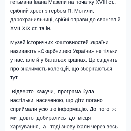
гетьмана Івана Мазепи на початку XVIII ст.,
срібний хрест з гербом П. Могили,
дарохранильниці, срібні оправи до євангелій
XVII-XIX ст. та ін.
Музей історичних коштовностей України
називають «Скарбницею України» не тільки
у нас, але й у багатьох країнах. Це свідчить
про значимість колекцій, що зберігаються
тут.
Відверто кажучи, програма була
настільки насиченою, що діти погано
сприймали усю цю інформацію. До того ж
ми довго добирались до місця
харчування, а тоді знову їхали через весь