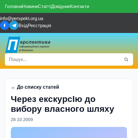
Головна
Новини
Статті
Довідник
Контакти
info@perspekt.org.ua
Вхід
Реєстрація
← До списку статей
Через екскурсIю до
вибору власного шляху
28.10.2009