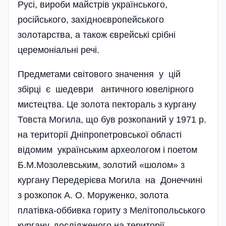
Русі, вироби майстрів українського,
російського, західно­європейського
золотарства, а також єврейські срібні
церемоніальні речі.
Предметами світового значення у цій
збірці є шедеври античного ювелірного
мистецтва. Це золота пектораль з кургану
Товста Могила, що був розкопаний у 1971 р.
на території Дніпропетровської області
відомим українським археологом і поетом
Б.М.Мозолев­ським, золотий «шолом» з
кургану Передерієва Могила на Донеччині
з розкопок А. О. Моруженко, золота
платівка-оббивка гориту з Мелітопольського
кургану, дослідженого на території