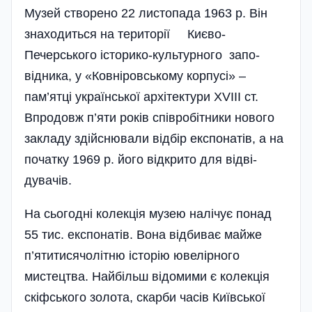
Музей створено 22 листопада 1963 р. Він
знаходиться на території Києво-
Печерського істо­рико-культурного запо­
відника, у «Ковніровському корпусі» –
пам’ятці української архітектури XVIII ст.
Впродовж п’яти років співробітники нового
закладу здійснювали відбір експонатів, а на
початку 1969 р. його відкрито для відві­
дувачів.
На сьогодні колекція музею налічує понад
55 тис. експонатів. Вона відбиває майже
п’ятитисячолітню історію ювелірного
мистецтва. Найбільш відомими є колекція
скіфського золота, скарби часів Київської