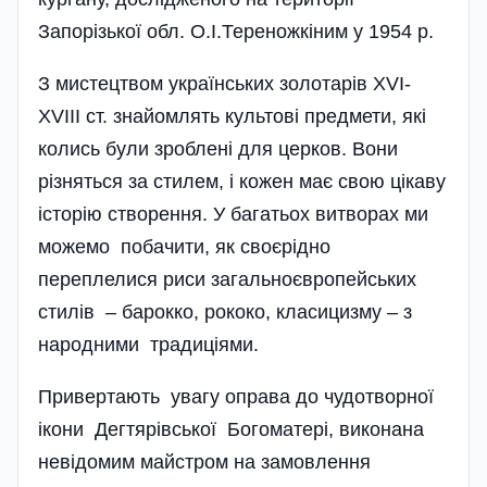
Запорізької обл. О.І.Тереножкіним у 1954 р.
З мистецтвом українських золотарів XVI-
XVIII ст. знайомлять культові предмети, які
колись були зроблені для церков. Вони
різняться за стилем, і кожен має свою цікаву
історію створення. У багатьох витворах ми
можемо побачити, як своєрідно
переплелися риси загальноєвропейських
стилів – барокко, рококо, класицизму – з
народними традиціями.
Привертають увагу оправа до чудотворної
ікони Дегтярівської Богоматері, виконана
невідомим майстром на замовлення