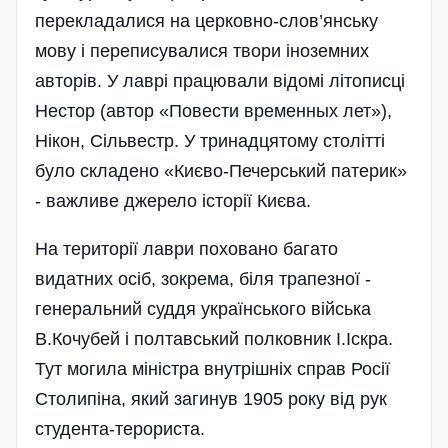
перекладалися на церковно-слов’янську
мову і переписувалися твори іноземних
авторів. У лаврі працювали відомі літописці
Нестор (автор «Повести временных лет»),
Нікон, Сільвестр. У тринадцятому столітті
було складено «Києво-Печерський патерик»
- важливе джерело історії Києва.
На території лаври поховано багато
видатних осіб, зокрема, біля трапезної -
генеральний суддя українського війська
В.Кочубей і полтавський полковник І.Іскра.
Тут могила міністра внутрішніх справ Росії
Столипіна, який загинув 1905 року від рук
студента-терориста.