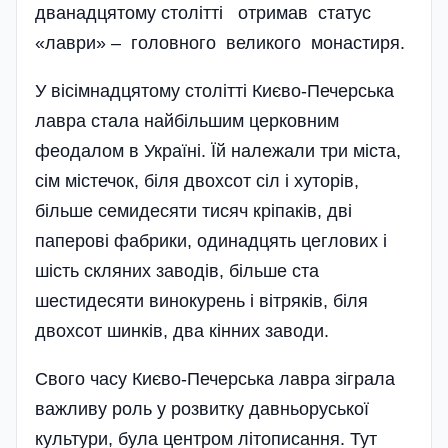
дванадцятому столітті отримав статус
«лаври» – головного великого монастиря.
У вісімнадцятому столітті Києво-Печерська
лавра стала найбільшим церковним
феодалом в Україні. Їй належали три міста,
сім містечок, біля двохсот сіл і хуторів,
більше семидесяти тисяч кріпаків, дві
паперові фабрики, одинадцять цеглових і
шість скляних заводів, більше ста
шестидесяти винокурень і вітряків, біля
двохсот шинків, два кінних заводи.
Свого часу Києво-Печерська лавра зіграла
важливу роль у розвитку давньоруської
культури, була центром літописання. Тут