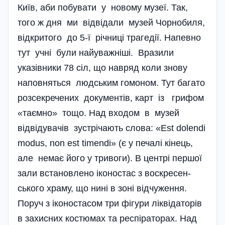
Київ, аби побувати у новому музеї. Так,
того ж дня ми відвідали музей Чорнобиля,
відкритого до 5-ї річниці трагедії. Напевно
тут учні були найуважніші. Вразили
указівники 78 сіл, що навряд коли знову
наповняться людським гомоном. Тут багато
розсекречених документів, карт із грифом
«таємно» тощо. Над входом в музей
відвідувачів зу­стрічають слова: «Est dolendi
modus, non est timendi» (є у печалі кінець,
але немає його у тривоги). В центрі першої
зали встановлено іконо­стас з воскресен­
ського храму, що нині в зоні відчуження.
Поруч з іконостасом три фігури ліквідаторів
в захисних костюмах та респіраторах. Над