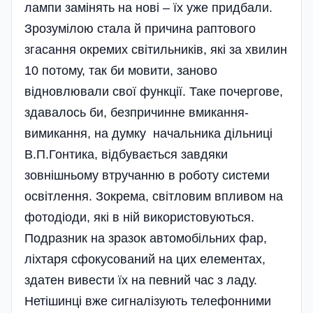
лампи замінять на нові – їх уже придбали.
Зрозумілою стала й причина раптового
згасання окремих світильників, які за хвилин
10 потому, так би мовити, заново
відновлювали свої функції. Таке почергове,
здавалось би, безпричинне вмикання-
вимикання, на думку начальника дільниці
В.П.Гонтика, відбувається завдяки
зовнішньому втручанню в роботу системи
освітлення. Зокрема, світловим впливом на
фотодіо­ди, які в ній використовуються.
Подразник на зразок автомобільних фар,
ліхтаря сфокусований на цих елементах,
здатен вивести їх на певний час з ладу.
Нетішинці вже сигналізують телефонними