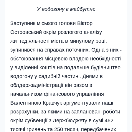
У водогону є майбутнє
Заступник міського голови Віктор
Островський окрім розлогого аналізу
життєдіяльності міста в минулому році,
зупинився на справах поточних. Одна з них -
обстоювання місцевою владою необхідності
у виділенні коштів на подаль­ше будівництво
водогону у садибній частин­і. Днями в
облдержадміністрації він разом з
начальником фінансового управління
Валенти­ною Кравчук аргументували наші
розрахунки, за якими на заплановані роботи
окрім субвенції з Держбюджету в сумі 462
тисячі гривень та 250 тисяч, передбачених