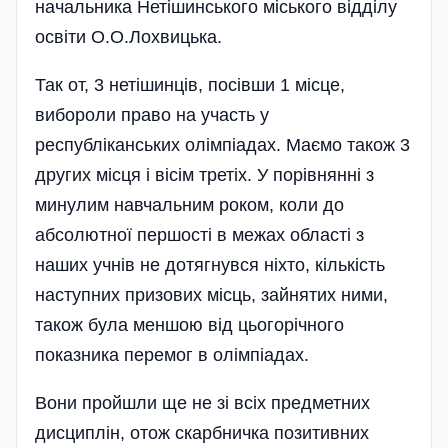
начальника Нетішинського міського відділу
освіти О.О.Лохвицька.
Так от, 3 нетішинців, посівши 1 місце,
вибороли право на участь у
республіканських олімпіадах. Маємо також 3
других місця і вісім третіх. У порівнянні з
минулим навчальним роком, коли до
абсолютної першості в межах області з
наших учнів не дотягнувся ніхто, кількість
наступних призових місць, зайнятих ними,
також була меншою­ від цьогорічного
показника перемог в олімпіа­дах.
Вони пройшли ще не зі всіх предметних
дисциплін, отож скарбничка позитивних