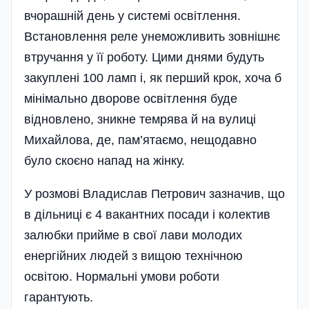
вчорашній день у системі освітлення.
Встановлення реле унеможливить зовнішнє
втручання у її роботу. Цими днями будуть
закуплені 100 ламп і, як перший крок, хоча б
міні­мально дворове освіт­лення буде
відновлено, зникне темрява й на вулиці
Михайлова, де, пам’ятає­мо, нещодавно
було скоєно напад на жінку.
У розмові Владислав Петрович зазначив, що
в дільниці є 4 вакантних посади і колектив
залюбки прийме в свої лави молодих
енергійних людей з вищою технічною
освітою. Нормальні умови роботи
гарантують.