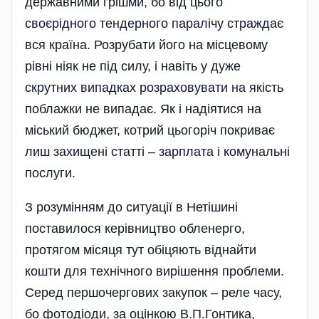
державними грішми, бо від цього
своєрідного тендерного паралічу страждає
вся країна. Розрубати його на місцевому
рівні ніяк не під силу, і навіть у дуже
скрутних випадках розраховувати на якість
поблажки не випадає. Як і надіятися на
міський бюджет, котрий цьогоріч покриває
лиш захищені статті – зарплата і комунальні
послуги.
З розумінням до ситуації в Нетішині
поставилося керівництво обленерго,
протягом місяця тут обіцяють віднайти
кошти для технічного вирі­шення проблеми.
Серед першочергових закупок – реле часу,
бо фотодіоди, за оцінкою В.П.Гонтика,