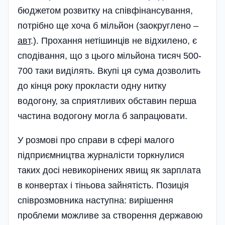
бюджетом розвитку на спів­фінансування,
потрібно ще хоча б мільйон (заокруг­лено –
авт
.).
Прохання неті­шинців не відхилено, є
сподівання, що з цього мільйона тисяч 500-
700 таки виділять. Вкупі ця сума дозволи­ть
до кінця року прокласти одну нитку
водогону, за сприятливих обставин перша
частина­ водогону могла б запрацювати.
У розмові про справи в сфері малого
підприємництва журналісти торкнулися
таких досі невикорінених явищ як зарплата
в конвертах і тіньова зайнятість. Позиція
співрозмовника наступна: вирішення
проблеми можливе за створення державою