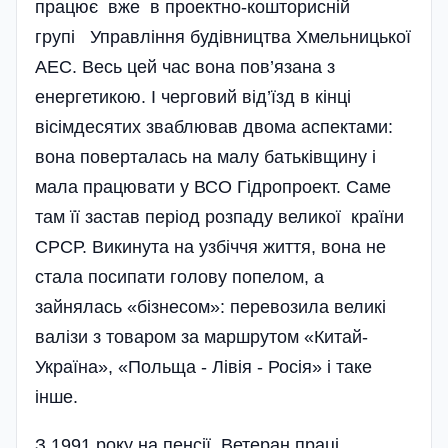
працює вже в проектно-кошторисній
групі Управління будівництва Хмельницької
АЕС. Весь цей час вона пов’язана з
енергетикою. І черговий від’їзд в кінці
вісімдесятих зваблював двома аспектами:
вона поверталась на малу батьківщину і
мала працювати у ВСО Гідропроект. Саме
там її застав період розпаду великої країни
СРСР. Викинута на узбіччя життя, вона не
стала посипати голову попелом, а
зайнялась «бізнесом»: перевозила великі
валізи з товаром за маршрутом «Китай-
Україна», «Польща - Лівія - Росія» і таке
інше.
З 1991 року на пенсії. Ветеран праці