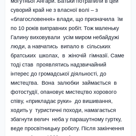
могутньої Ангари. Батьки потрапили в цей
суворий край не з власної волі – з
«благословення» влади, що призначила їм
по 10 років виправних робіт. Тож маленьку
Галину виховували усім миром небайдужі
люди, а навчатись випало в сільських
братських школах, в жіночій гімназії. Саме
тоді став проявлятись надзвичайний
інтерес до громадської діяльності, до
мистецтва. Вона залюбки займається в
фотостудії, опановує мистецтво хорового
співу, «прикладає руки» до вишивання,
ходить у туристичні походи, намагається
збагнути велич неба у парашутному гуртку,
веде просвітницьку роботу. Після закінчення