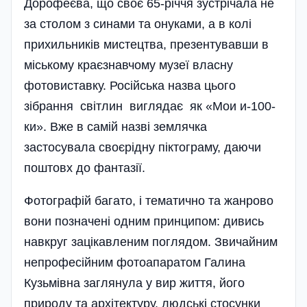
Дорофеєва, що своє 65-річчя зустрічала не
за столом з синами та онуками, а в колі
прихильників мистецтва, презентувавши в
міському краєзнавчому музеї власну
фотовиставку. Російська назва цього
зібрання світлин виглядає як «Мои и-100-
ки». Вже в самій назві землячка
застосувала своєрідну піктограму, даючи
поштовх до фантазії.
Фотографій багато, і тематично та жанрово
вони позначені одним принципом: дивись
навкруг зацікавленим поглядом. Звичайним
непрофесійним фотоапаратом Галина
Кузьмівна заглянула у вир життя, його
природу та ар­хітектуру, людські стосунки