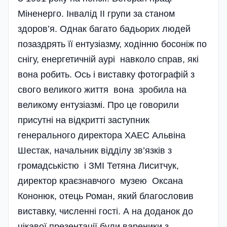
Міненерго. Інвалід II групи за станом
здоров’я. Однак багато бадьорих людей
позаздрять її ентузі­азму, ходінню босоніж по
снігу, енергетичній аурі навколо справ, які
вона робить. Ось і виставку фотографій з
свого великого життя вона зробила на
великому ентузіазмі. Про це говорили
присутні на відкритті заступник
генерального директора ХАЕС Альвіна
Шестак, начальник відділу зв’язків з
громадськістю і ЗМІ Тетяна Лиситчук,
директор краєзнавчого музею Оксана
Кононюк, отець Роман, який благословив
виставку, численні гості. А на доданок до
цікавої презентації були вареники з