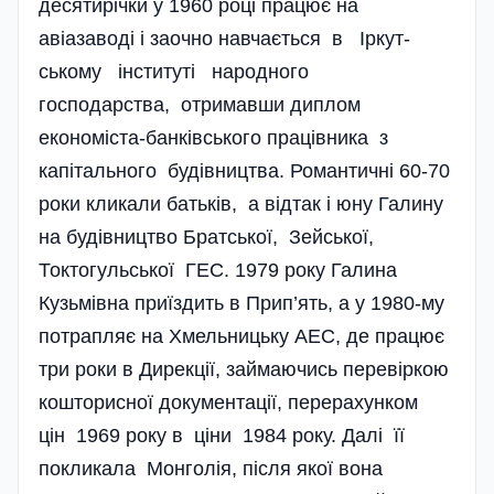
десятирічки у 1960 році працює на
авіазаводі і заочно навчається в Іркут­
ському інституті народного
господарства, отримавши диплом
економіста-бан­ків­ського працівника з
капітального будівництва. Ро­мантичні 60-70
роки кликали батьків, а відтак і юну Галину
на будівництво Братської, Зей­ської,
Токтогульської ГЕС. 1979 року Галина
Кузьмівна приїздить в Прип’ять, а у 1980-му
потрапляє на Хмельницьку АЕС, де працює
три роки в Дирекції, займаючись перевіркою
кошторисної документації, перерахунком
цін 1969 року в ціни 1984 року. Далі її
покликала Монголія, після якої вона