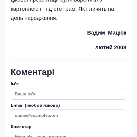
картоплею і під сто грам. Як і личить на
день наро­дження.
Вадим Мацюк
лютий 2008
Коментарі
Імʼя
E-mail (необовʼязково)
Коментар