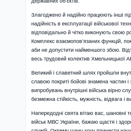
державних об’єктів.
Злагоджено й надійно працюють інші під
надійність в експлуатації військової тех
відповідально й чітко вико­нують свою р
Комплекс взаємопов’язаних функцій, пок
аби не допустити найменшого збою. Відта
весь трудовий колектив Хмельницької АЕ
Великий і славетний шлях пройшли внутр
славою покриті бойові знамена частин і з
випробувань внутрішні війська вірно слу
безмежна стійкість, мужність, відвага і в
Напередодні свята вітаю вас, шановні т
військ МВС України, бажаю щастя і здор
службі. Окрему шану хочу принести наш