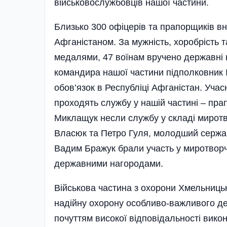
військовослужбовців нашої частини
Близько 300 офіцерів та прапорщиків в
Афганістаном. За мужність, хоробрість т
медалями, 47 воїнам вручено державні 
командира нашої частини підполковник 
обов’язок в Республіці Афганістан. Учас
проходять службу у нашій частині – пр
Миклащук несли службу у складі мирот
Власюк та Петро Гуля, молодший сержа
Вадим Бражук брали участь у миротворчій
державними нагородами.
Військова частина з охорони Хмельницьк
надійну охорону особливо-важливого дер
почуттям високої відповідальності вико