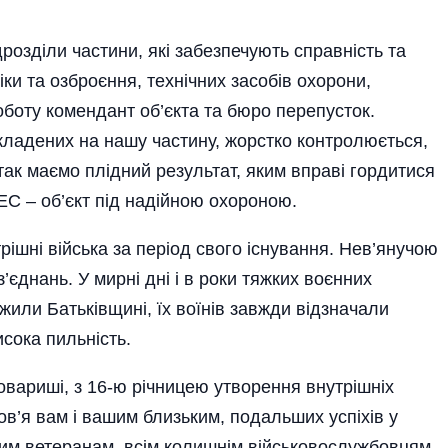
розділи частини, які забезпечують справність та
ніки та озброєння, технічних засобів охорони,
оботу комендант об’єкта та бюро перепусток.
ладених на нашу частину­, жорстко контролюється,
к маємо плідний ре­зуль­тат, яким вправі гордитися
С – об’єкт під надій­ною охороною.
ішні війська за період свого існування. Нев’янучою
’єднань. У мирні дні і в роки тяжких воєнних
жили Батьківщині, їх воїнів завжди відзначали
исока пильність.
овариші, з 16-ю річницею утворення внутрішніх
ов’я вам і вашим близьким, подальших успіхів у
им ветеранам, всім колишнім військовослужбовцям