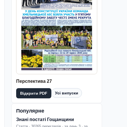
Перспектива 27
Усі випуски
Відкрити PDF
Популярне
Знані постаті Гощанщини
Стаття · 30265 переглядів · за день 3 · за