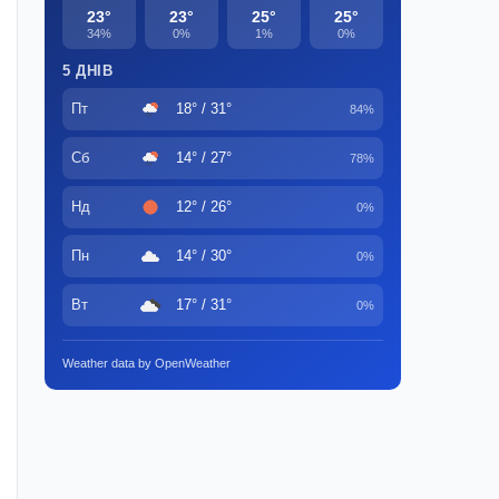
23°
23°
25°
25°
34%
0%
1%
0%
5 ДНІВ
Пт
18° / 31°
84%
Сб
14° / 27°
78%
Нд
12° / 26°
0%
Пн
14° / 30°
0%
Вт
17° / 31°
0%
Weather data by OpenWeather