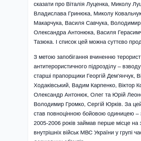
сказати про Віталія Луценка, Миколу Лу
Владислава Гринюка, Миколу Ковальчука
Макарчука, Василя Савчука, Володимира
Олександра Антонюка, Василя Герасимч
Тазюка. І список цей можна суттєво про
З метою запобігання вчиненню терористи
антитерористичного підрозділу – взводу
старші прапорщики Георгій Дем’янчук, 
Ходаківський, Вадим Карпенко, Віктор К
Олександр Антонюк, Олег та Юрій Леон
Володимир Громко, Сергій Юрків. За це
став повноцінною бойовою одиницею – з
2005-2006 років займав перше місце на
внутрішніх військ МВС України у групі 