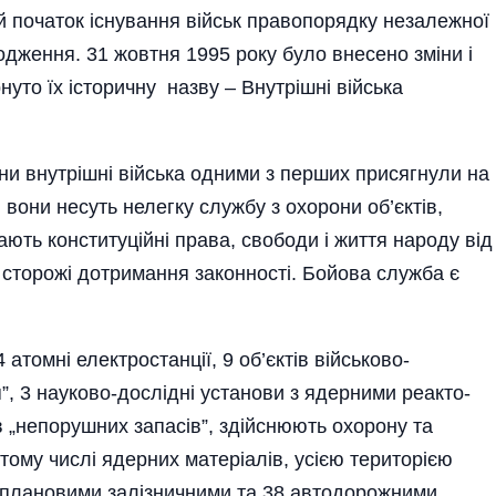
й початок існування військ правопорядку незалежної
одження. 31 жовтня 1995 року було внесено зміни і
уто їх історичну назву – Внутрішні війська
ни внутрішні війська одними з перших присягнули на
 вони несуть нелегку службу з охорони об’єктів,
ють конституційні права, свободи і життя народу від
 сторожі дотримання законності. Бойова­ служба є
атомні електростанції, 9 об’єктів військово­-
”, 3 науково-дослідні установи з ядерними реакто­
в „непорушних запасів”, здійснюють охорону та
тому числі ядерних матеріалів, усією територією
 плановими залізничними та 38 автодорожними