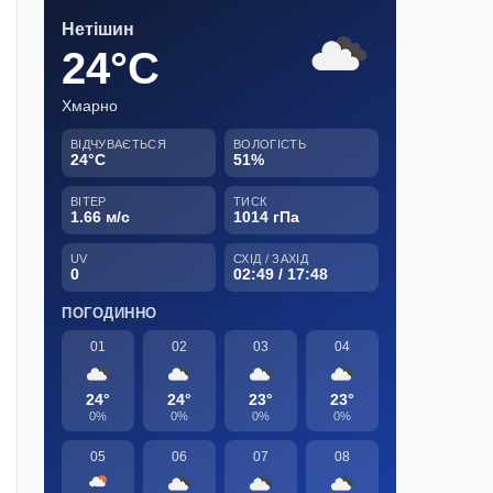
Нетішин
24°C
Хмарно
ВІДЧУВАЄТЬСЯ
ВОЛОГІСТЬ
24°C
51%
ВІТЕР
ТИСК
1.66 м/с
1014 гПа
UV
СХІД / ЗАХІД
0
02:49 / 17:48
ПОГОДИННО
01
02
03
04
24°
24°
23°
23°
0%
0%
0%
0%
05
06
07
08