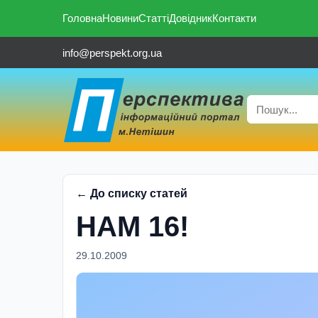
Головна
Новини
Статті
Довідник
Контакти
info@perspekt.org.ua
← До списку статей
НАМ 16!
29.10.2009