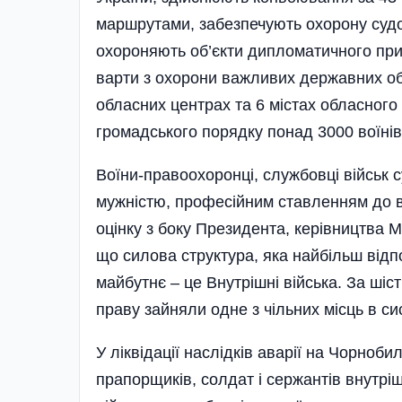
маршрутами, забезпечують охорону судов
охороняють об’єкти дипломатичного приз
варти з охорони важливих державних об’
обласних центрах та 6 містах обласного
громадського порядку понад 3000 воїні
Воїни-правоохоронці, службовці військ
мужністю, професійним ставленням до в
оцінку з боку Президента, керівництва М
що силова структура, яка найбільш від
майбутнє – це Внутрішні війська. За шіс
праву зайняли одне з чільних місць в с
У ліквідації наслідків аварії на Чорноби
прапорщиків, солдат і сержантів внутріш