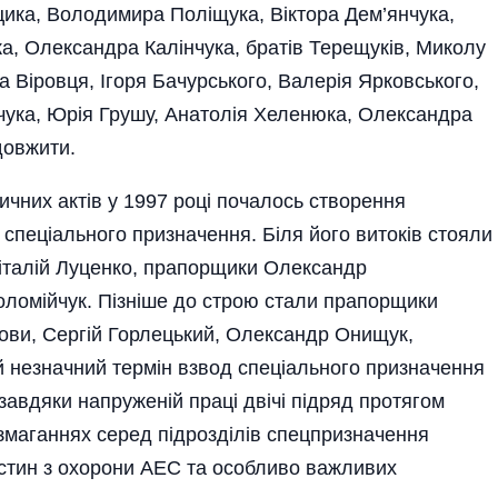
цика, Володимира Поліщука, Віктора Дем’янчука,
, Олександра Калінчука, братів Терещуків, Миколу
 Віровця, Ігоря Бачурського, Валерія Ярковського,
ука, Юрія Грушу, Анатолія Хеленюка, Олександра
довжити.
чних актів у 1997 році почалось створення
 спеціального призначення. Біля його витоків стояли
Віталій Луценко, прапорщики Олександр
оломійчук. Пізніше до строю стали прапорщики
ови, Сергій Горлецький, Олександр Онищук,
й незначний термін взвод спеціального призначення
авдяки напруженій праці двічі підряд протягом
 змаганнях серед підрозділів спецпризначення
частин з охорони АЕС та особливо важливих