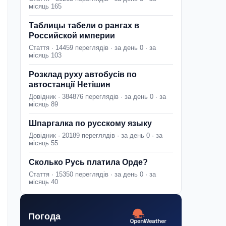
місяць 165
Таблицы табели о рангах в
Российской империи
Стаття · 14459 переглядів · за день 0 · за
місяць 103
Розклад руху автобусів по
автостанції Нетішин
Довідник · 384876 переглядів · за день 0 · за
місяць 89
Шпаргалка по русскому языку
Довідник · 20189 переглядів · за день 0 · за
місяць 55
Сколько Русь платила Орде?
Стаття · 15350 переглядів · за день 0 · за
місяць 40
Погода