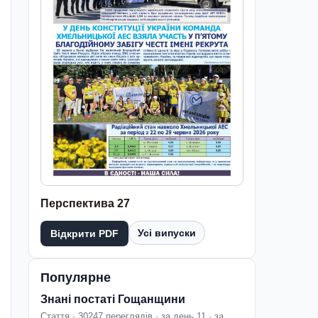
Перспектива 27
Усі випуски
Відкрити PDF
Популярне
Знані постаті Гощанщини
Стаття · 30247 переглядів · за день 11 · за