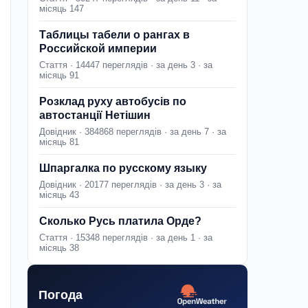
місяць 147
Таблицы табели о рангах в
Российской империи
Стаття · 14447 переглядів · за день 3 · за
місяць 91
Розклад руху автобусів по
автостанції Нетішин
Довідник · 384868 переглядів · за день 7 · за
місяць 81
Шпаргалка по русскому языку
Довідник · 20177 переглядів · за день 3 · за
місяць 43
Сколько Русь платила Орде?
Стаття · 15348 переглядів · за день 1 · за
місяць 38
Погода