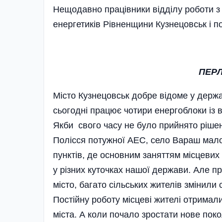
Нещодавно працівники відділу роботи з
енергетиків Рівненщини Кузнецовськ і п
ПЕРЛ
Місто Кузнецовськ добре відоме у держа
сьогодні працює чотири енергоблоки із 
Якби свого часу не було прийнято ріше
Полісся потужної АЕС, село Вараш мало
пунктів, де основним заняттям місцевих 
у різних куточках нашої держави. Але про
місто, багато сільських жителів змінили 
Постійну роботу місцеві жителі отримали
міста. А коли почало зростати нове пок