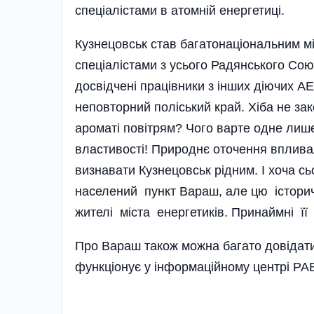
спеціалістами в атомній енергетиці.
Кузнецовськ став багатонаціональним м
спеціалістами з усього Радянського Сою
досвідчені працівники з інших діючих АЕ
неповторний поліський край. Хіба не за
ароматі повітрям? Чого варте одне лише
властивості! Природнє оточення вплива
визнавати Кузнецовськ рідним. І хоча с
населений пункт Вараш, але цю істори
жителі міста енергетиків. Принаймні її 
Про Вараш також можна багато довідати
функціонує у інформаційному центрі РА