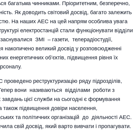
ься багатьма чинниками. Пріоритетним, безперечно,
ість. Як доводить світовий досвід, багато залежить
ськістю. На наших АЕС на цей напрям особлива увага
труктурі електростанцій стали функціонувати відділи
ж заснувалися ЗМІ – газети, телерадіостудії,
ння накопичено великий досвід у розповсюдженні
их енергетичних об’єктів, підвищення рівня їх
ерсоналу.
ЕС проведено реструктуризацію ряду підрозділів,
. Тепер вони називаються відділами роботи з
 завдань цієї служби на сьогодні є формування
 а також підвищення довіри населення,
ських та політичних організацій до діяльності АЕС.
чила свій досвід, який варто вивчати і пропагувати.