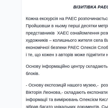
ВІЗИТІВКА РАЕ
Кожна екскурсія на РАЕС розпочинаєтьс
Пройшовши в ньому перші десятки метрі
представників ХАЕС ознайомлення розпо
художників – колишнього жителя села В
економічної безпеки РАЕС Олексія Слоб
і те, що кожен з авторів може підмітити 
Основу інформаційно центру складають з
блоків.
- Основу експозицій нашого музею,- ро
Вікторія Леонова,- складають експонати
інформації та вимірювань Олексієм Кисли
зібрав багато унікальних документів. С