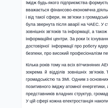
Імідж будь-якого підприємства формуєт
вважається фінансово-економічна діяльн
і від такої сфери, як зв’язки з громад­
була звернута після аварії на ЧАЕС. У с
зовнішніх зв’язків та інформації, а тако
інформаційні центри. За роки їх існува
достовірної інформації про роботу ядерн
безпеки, про високий професіоналізм п
Кілька років тому на всіх вітчизняних А
зокрема й відділів зовнішніх зв’язків
громадськістю та ЗМІ. Одним з основних
позитивного іміджу атомної енергетики,
представників владних структур, громад
У цій сфері кожна електростанція накопи