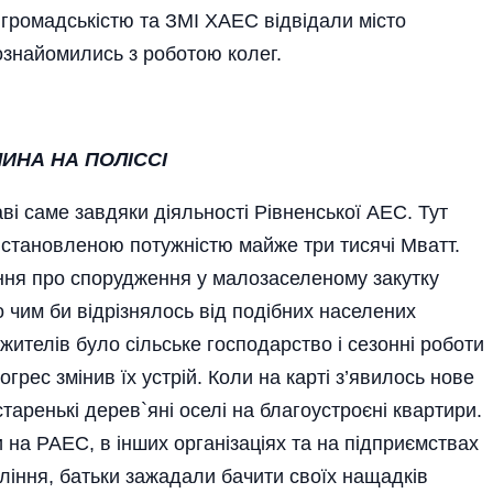
 громадськістю та ЗМІ ХАЕС відвідали місто
ознайомились з роботою колег.
ИНА НА ПОЛІССІ
ві саме завдяки діяльності Рівненської АЕС. Тут
встановленою потужністю майже три тисячі Мватт.
ння про спорудження у малозаселеному закутку
 чим би відрізнялось від подібних населених
жителів було сільське господарство і сезонні роботи
грес змінив їх устрій. Коли на карті з’явилось нове
старенькі дерев`яні оселі на благоустроєні квартири.
 на РАЕС, в інших організа­ціях та на підприємствах
оління, батьки зажадали бачити своїх нащадків