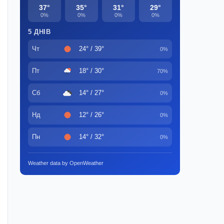
37°
35°
31°
29°
0%
0%
0%
0%
5 ДНІВ
Чт
24° / 39°
0%
Пт
18° / 30°
70%
Сб
14° / 27°
0%
Нд
12° / 26°
0%
Пн
14° / 32°
0%
Weather data by OpenWeather