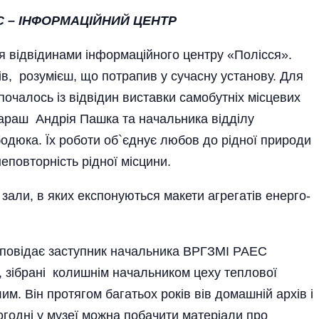
С – ІНФОРМАЦІЙНИЙ ЦЕНТР
я відвідинами інформаційного центру «Полісся».
в, розумієш, що потрапив у сучасну установу. Для
чалось із відвідин виставки самобутніх місцевих
араш Андрія Пашка та начальника відділу
одюка. Їх роботи об`єднує любов до рідної природи
неповторність рідної місцини.
али, в яких експонуються макети агрегатів енерго­
зпо­відає заступник начальника ВРГЗМІ РАЕС
, зібрані колишнім начальником цеху теплової
м. Він протягом багатьох років вів домашній архів і
ьогодні у музеї можна побачити матеріали про