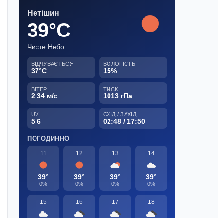
Нетішин
39°C
Чисте Небо
ВІДЧУВАЄТЬСЯ
ВОЛОГІСТЬ
37°C
15%
ВІТЕР
ТИСК
2.34 м/с
1013 гПа
UV
СХІД / ЗАХІД
5.6
02:48 / 17:50
ПОГОДИННО
11
12
13
14
39°
39°
39°
39°
0%
0%
0%
0%
15
16
17
18