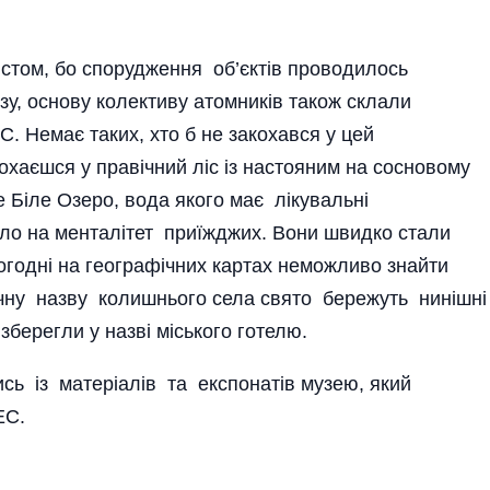
істом, бо спорудження об’єктів проводилось
зу, основу колективу атомників також склали
С. Немає таких, хто б не закохався у цей
кохаєшся у правічний ліс із настояним на сосновому
 Біле Озеро, вода якого має лікувальні
ло на менталітет приїжджих. Вони швидко стали
ьогодні на географічних картах неможливо знайти
чну назву колишнього села свято бережуть нинішні
зберегли у назві міського готелю.
сь із матеріалів та експонатів музею, який
ЕС.