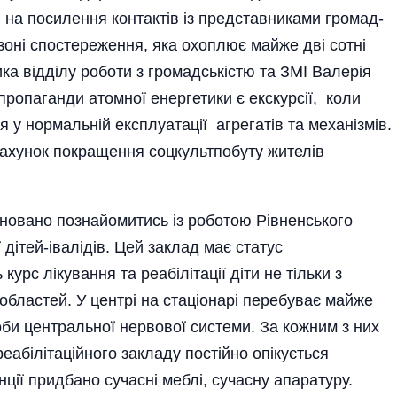
 на посилення контактів із представниками громад­
 зоні спостереження, яка охоплює майже дві сотні
ка відділу роботи з громадськістю та ЗМІ Валерія
опаганди атомної енергетики є екскурсії, коли
я у нормальній експлуатації агрегатів та механізмів.
ахунок покращення соцкультпобуту жителів
овано познайомитись із роботою Рівненського
 дітей-івалідів. Цей заклад має статус
урс лікування та реабілітації діти не тільки з
х областей. У центрі на стаціонарі перебуває майже
роби центральної нервової системи. За кожним з них
реабілітаційного закладу постійно опікується
ції придбано сучасні меблі, сучасну апаратуру.