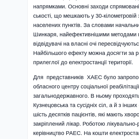
напрямками. Основні заходи спрямовані
ськості, що мешкають у 30-кілометровій
населених пунктів. За словами начальни
Шинкаря, найефективнішими методами пр
відвідувачі на власні очі пересвідчуютьс
Найбільшого ефекту можна досягти за р
прилеглої до електростанції території.
Для представників ХАЕС було запропон
обласного центру соціальної реабілітації
загальнодержавного. В ньому проходять к
Кузнецовська та сусідніх сіл, а й з інши
шість десятків пацієнтів, які мають хво
закріплений лікар. Роботою лікувально-
керівництво РАЕС. На кошти електростан