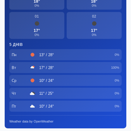
18°
18°
0%
0%
01
02
17°
17°
0%
0%
5 ДНІВ
Пн
13° / 28°
0%
Вт
17° / 28°
100%
Ср
10° / 24°
0%
Чт
11° / 25°
0%
Пт
10° / 24°
0%
Weather data by OpenWeather