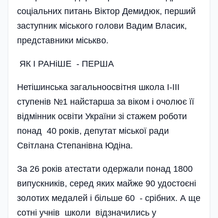
соціальних питань Віктор Демидюк, перший
заступник міського голови Вадим Власик,
представники міськво.
ЯК I РАНiШЕ - ПЕРША
Нетішинська загальноос­вітня школа І-ІІІ
ступенів №1 найстарша за віком і очолює її
відмінник освіти України зі стажем роботи
понад 40 років, депутат міської ради
Світлана Степанівна Юдіна.
За 26 років атестати одержали понад 1800
випускників, серед яких майже 90 удостоєні
золотих медалей і більше 60 - срібних. А ще
сотні учнів школи відзначились у