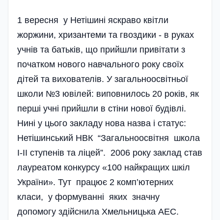
1 вересня у Нетішині яскраво квітли
жоржини, хризантеми та гвоздики - в руках
учнів та батьків, що прийшли привітати з
початком нового навчального року своїх
дітей та вихователів. У загальноосвітньої
школи №3 ювілей: виповнилось 20 років, як
перші учні прийшли в стіни нової будівлі.
Нині у цього закладу нова назва і статус:
Нетішинський НВК “Загальноосвітня школа
І-ІІ ступенів та ліцей”. 2006 року заклад став
лауреатом конкурсу «100 найкращих шкіл
України». Тут працює 2 комп’ютерних
класи, у формуванні яких значну
допомогу здій­снила Хмельницька АЕС.