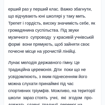
ерший раз у перший клас. Важко збагнути,
що відчувають юні школярі у таку мить.
Трепет і гордість, високу значимість себе, як
громадянина суспіль­ства. Під звуки
музичного супроводу у красивій учнівській
формі вони прямують, щоб зайняти своє
почесне місце на урочистій лінійці.
Лунає мелодія державного гімну. Це
традиційна церемонія. Діти поки що не
усвідомлюють, з яким піднесенням його
можна слухати принаймні під час
спортивних тріумфів. Можливо, на території
школи зараз стоять учні, які згодом про­
довжать славні традиції перемог на