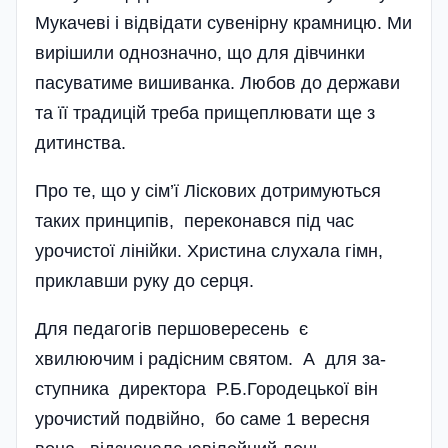
Мукачеві і відвідати сувенірну крамницю. Ми
вирішили однозначно, що для дівчинки
пасуватиме вишиванка. Любов до держави
та її традицій треба прищеплювати ще з
дитинства.
Про те, що у сім’ї Ліскових дотримуються
таких принципів, переконався під час
урочистої лінійки. Христина слухала гімн,
приклавши руку до серця.
Для педагогів першо­вересень є
хвилюючим і ра­дісним святом. А для за­
ступника директора Р.Б.Городецької він
урочистий подвійно, бо саме 1 вересня