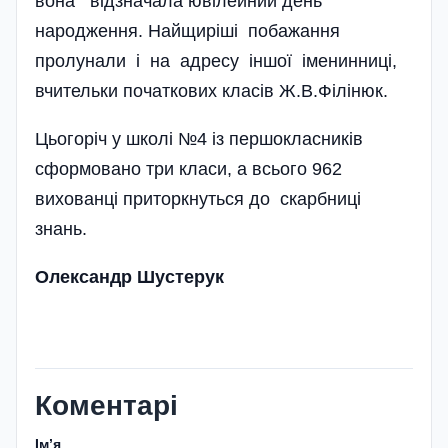
вона відзначала юві­лейний день
народження. Найщиріші побажання
пролунали і на адресу іншої іменинниці,
вчительки початкових класів Ж.В.Філінюк.
Цьогоріч у школі №4 із першокласників
сформовано три класи, а всього 962
вихованці приторкнуться до скарбниці
знань.
Олександр Шустерук
Коментарі
Імʼя