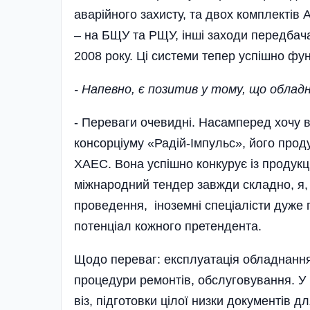
аварійного захисту, та двох комплекті
– на БЩУ та РЩУ, інші заходи передбач
2008 року. Ці системи тепер успішно фу
- Напевно, є позитив у тому, що обла
- Переваги очевидні. Насамперед хочу в
консорціуму «Радій-Імпульс», його проду
ХАЕС. Вона успішно конкурує із продукц
міжнародний тендер завжди складно, я, 
проведення, іноземні спеціалісти дуже 
потенціал кожного претендента­.
Щодо переваг: експлуатація обладнання
процедури ремонтів, обслуговування. У 
віз, підготовки цілої низки документів д