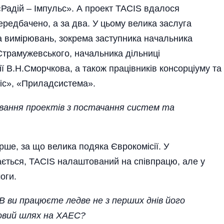
«Радій – Імпульс». А проект TACIS вдалося
передбачено, а за два. У цьому велика заслуга
та вимірювань, зокрема заступника начальника
Страмужевського, начальника дільниці
ї В.Н.Сморчкова, а також працівників консорціуму та
іс», «Приладсистема».
ування проектів з постачання систем та
рше, за що велика подяка Єврокомісії. У
ється, TACIS налаштований на співпрацю, але у
оги.
В ви працюєте ледве не з перших днів його
довий шлях на ХАЕС?