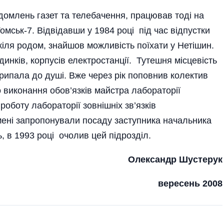
ідомлень газет та телебачення, працював тоді на
Томськ-7. Відвідавши у 1984 році під час відпустки
дкіля родом, знайшов можливість поїхати у Нетішин.
инків, корпусів електростанції. Тутешня місцевість
рипала до душі. Вже через рік поповнив колектив
 виконання обов’язків майстра лабораторії
оботу лабораторії зовнішніх зв’язків
мені запропонували посаду заступника начальника
, в 1993 році очолив цей підрозділ.
Олександр Шустерук
вересень 2008