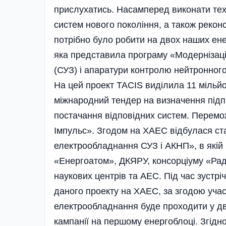
прислухатись. Насамперед виконати тех
систем нового покоління, а також рекон
потрібно було робити на двох наших ене
яка представила програму «Модернізац
(СУЗ) і апаратури контролю нейтронног
На цей проект TACІS виділила 11 мільйо
міжнародний тендер на визначен­ня ­підп
постачання відповідних систем. Перемо
Імпульс». Згодом на ХАЕС відбулася ст
електрообладнання СУЗ і АКНП», в якій 
«Енергоатом», ДКЯРУ, консорціуму «Радій
наукових центрів та АЕС. Під час зустр
даного проекту на ХАЕС, за згодою учас
електрообладнання буде проходити у два
кампанії на першому енергоблоці. Згідн