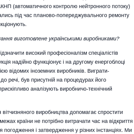
в АКНП (автоматичного контролю нейтронного потоку)
ались під час планово-попереджувального ремонту
нкціонують.
днання виготовлене українськими виробниками?
ідзначити високий професіоналізм спеціалістів
кція надій­но функціонує і на другому енергоблоці
ією відомих іноземних виробників. Виграти­
до речі, був присутній на процедурах його
прискіпливо аналізують виробничо­-технічний
 вітчизняного виробництва допомагає спростити
межах країни не потрібно витрачати час на відкриття
ля погодження і затвердження у різних інстанціях. Ми