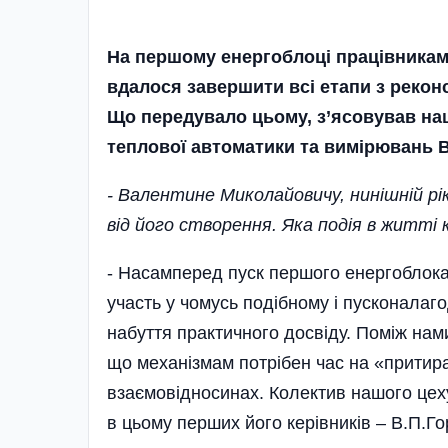
На першому енергоблоці працівникам
вдалося завершити всі етапи з реконс
Що передувало цьому, з’ясовував на
теплової автоматики та вимірювань 
- Валентине Миколайовичу, нинішній рік
від його створення. Яка подія в житт
- Насамперед пуск першого енергоблока
участь у чомусь подібному і пусконала
набуття практичного досвіду. Поміж нам
що механізмам потрібен час на «притира
взаємовідносинах. Колектив нашого цеху
в цьому перших його керівників – В.П.Го