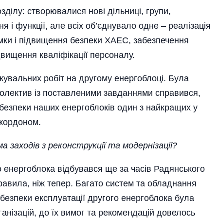
озділу: створювалися нові дільниці, групи,
я і функції, але всіх об’єднувало одне – реалізація
римки і підвищення безпеки ХАЕС, забезпечення
двищення кваліфікації персоналу.
джувальних робіт на другому енергоблоці. Була
 колектив із поставленими завданнями справився,
 безпеки наших енергоблоків один з найкращих у
а кордоном.
 заходів з реконструкції та модернізації?
о енергоблока відбувався ще за часів Радянського
правила, ніж тепер. Багато систем та обладнання
 безпеки експлуатації другого енергоблока була
анізацій, до їх вимог та рекомендацій довелось