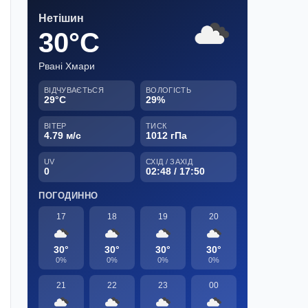
Нетішин
30°C
Рвані Хмари
ВІДЧУВАЄТЬСЯ
ВОЛОГІСТЬ
29°C
29%
ВІТЕР
ТИСК
4.79 м/с
1012 гПа
UV
СХІД / ЗАХІД
0
02:48 / 17:50
ПОГОДИННО
17
18
19
20
30°
30°
30°
30°
0%
0%
0%
0%
21
22
23
00