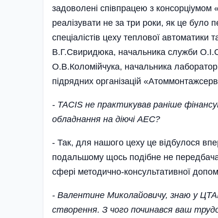
задоволені співпрацею з консорціумом 
реалізувати не за три роки, як це було 
спеціалістів цеху теплової автоматики 
В.Г.Свиридюка, начальника служби О.І.
О.В.Коломійчука, начальника лабораторі
підрядних організацій «Атоммонтажсерв
- TACIS не практикував раніше фінанс
обладнання на діючі АЕС?
- Так, для нашого цеху це відбулося впе
подальшому щось поді­бне не передбача
сфері методично-консультативної допом
- Валентине Миколайовичу, знаю у ЦТА
створення. З чого починався ваш тру