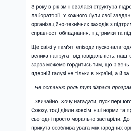
З року в рік змінювалася структура підр
лабораторії. У кожного були свої завданн
організаційно-технічних заходів з підт
справності обладнання, підтримки та пі
Ще свіжі у пам’яті епізоди пусконалаго
велика напруга і відповідальність, наш
зараз можемо гордитись тим, що рівень
ядерній галузі не тільки в Україні, а й з
- Не останню роль тут зіграла програма
- Звичайно. Хочу нагадати, пуск першог
Союзу, тоді діяли зовсім інші норми та 
сьогодні просто морально застаріли. До
прикута особлива увага міжнародних орг