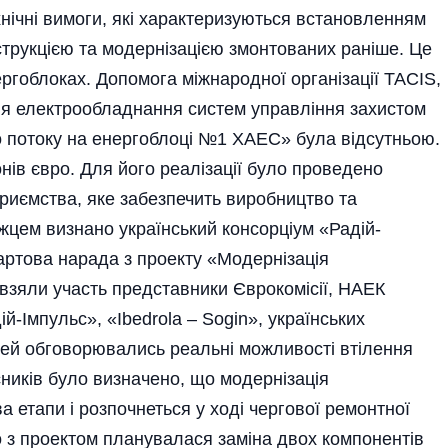
нічні вимоги, які характеризуються встановленням
струкцією та модернізацією змонтованих раніше. Це
ргоблоках. Допомога міжнародної організації TACIS,
ія електрообладнання систем управління захистом
о потоку на енергоблоці №1 ХАЕС» була відсутньою.
нів євро. Для його реалізації було проведено
риємства, яке забезпечить вироб­ництво та
жцем визнано український консорціум «Радій-
артова нарада з проекту «Модернізація
взяли участь представники Єврокомісії, НАЕК
-Імпульс», «Ibedrola – Sogin», українських
ічей обговорювались реальні можливості втілення
ників було визначено, що модернізація
 етапи і розпочнеться у ході чергової ремонтної
о з проектом планувалася заміна двох компонентів