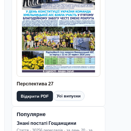
Перспектива 27
Усі випуски
Відкрити PDF
Популярне
Знані постаті Гощанщини
Стаття · 30256 переглядів · за день 20 · за