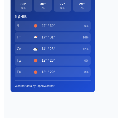
30°
30°
27°
25°
0%
0%
0%
0%
5 ДНІВ
Чт
24° / 39°
0%
Пт
17° / 31°
96%
Сб
14° / 26°
12%
Нд
12° / 26°
0%
Пн
13° / 29°
0%
Weather data by OpenWeather