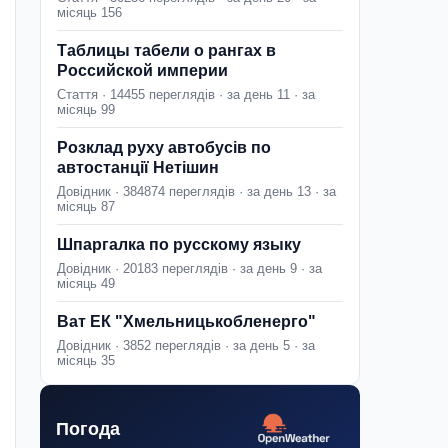
місяць 156
Таблицы табели о рангах в
Российской империи
Стаття · 14455 переглядів · за день 11 · за
місяць 99
Розклад руху автобусів по
автостанції Нетішин
Довідник · 384874 переглядів · за день 13 · за
місяць 87
Шпаргалка по русскому языку
Довідник · 20183 переглядів · за день 9 · за
місяць 49
Ват ЕК "Хмельницькобленерго"
Довідник · 3852 переглядів · за день 5 · за
місяць 35
Погода