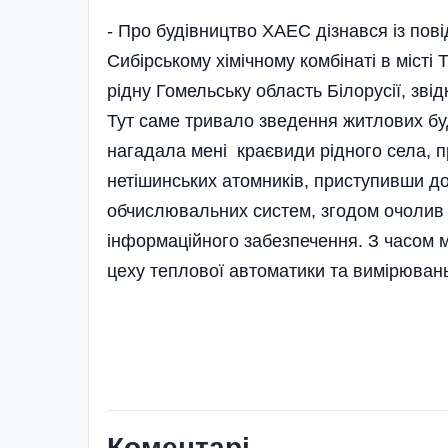
- Про будівництво ХАЕС дізнався із пов
Сибірському хімічному комбінаті в місті 
рідну Гомельську область Білорусії, зві
Тут саме тривало зведення житлових буд
нагадала мені краєвиди рідного села, п
нетішинських атомників, приступивши до
обчислювальних систем, згодом очолив р
інформаційного забезпечення. З часом 
цеху теплової автоматики та вимірювань
Коментарі