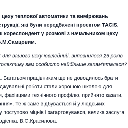
 цеху теплової автоматики та вимірювань
трукції, які були передбачені проектом TACIS.
ш кореспондент у розмові з начальником цеху
В.М.Самцовим.
 для вашого цеху ювілейний, виповнилося 25 років
і колективу вам особисто найбільше запам’яталася?
. Багатьом працівникам ще не доводилось брати
годжувальні роботи стали хорошою школою для
и, фахівцями технічного профілю, прийнято казати,
ння». Те ж саме відбувається й у людських
 поступово міцнів і загартовувався, велика заслуга
рдієнка, В.О.Красилова.