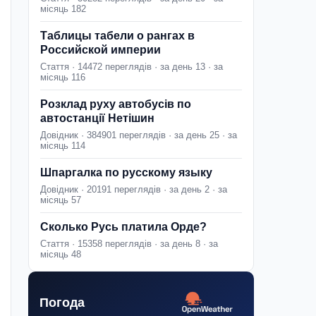
місяць 182
Таблицы табели о рангах в
Российской империи
Стаття · 14472 переглядів · за день 13 · за
місяць 116
Розклад руху автобусів по
автостанції Нетішин
Довідник · 384901 переглядів · за день 25 · за
місяць 114
Шпаргалка по русскому языку
Довідник · 20191 переглядів · за день 2 · за
місяць 57
Сколько Русь платила Орде?
Стаття · 15358 переглядів · за день 8 · за
місяць 48
Погода