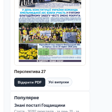
Перспектива 27
Усі випуски
Відкрити PDF
Популярне
Знані постаті Гощанщини
Стаття · 30282 переглядів · за день 20 · за