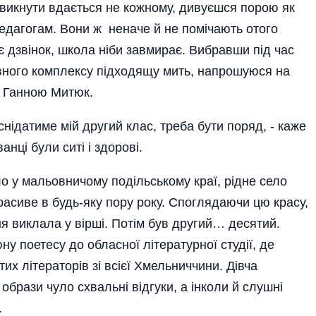
 звикнути вдається не кожному, дивуєшся порою як
едагогам. Вони ж неначе й не помічають отого
є дзвінок, школа ніби завмирає. Вибравши під час
вного комплексу підходящу мить, напрошуюся на
в Ганною Митюк.
 снідатиме мій другий клас, треба бути поряд, - каже
нці були ситі і здорові.
 у мальовничому по­дільському краї, рідне село
асиве в будь-яку пору року. Споглядаючи цю красу,
я виклала у вірші. Потім був другий… десятий.
у поетесу до обласної літературної студії, де
х літераторів зі всієї Хмельниччини. Дівча
і образи чуло схвальні відгуки, а інколи й слушні
.