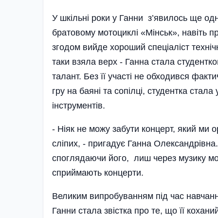
У шкільні роки у Ганни з’явилось ще од
братовому мотоциклі «Мінськ», навіть п
згодом вийде хороший спеціаліст техніч
таки взяла верх - Ганна стала студентк
талант. Без її участі не обходився фак
гру на баяні та сопілці, студентка ста
інструментів.
- Ніяк не можу забути концерт, який ми 
сліпих, - пригадує Ганна Олександрівна.
споглядаючи його, лиш через музику мож
сприймають концерти.
Великим випробуванням під час навчання
Ганни стала звістка про те, що її кохан