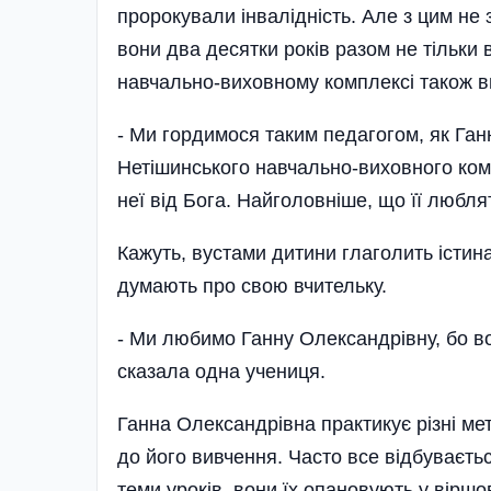
пророкували інвалідність. Але з цим не 
вони два десятки років разом не тільки 
навчально-виховному комплексі також ви
- Ми гордимося таким педагогом, як Ган
Нетішинського навчально-виховного ком
неї від Бога. Найголовніше, що її люблят
Кажуть, вустами дитини глаголить істин
думають про свою вчительку.
- Ми любимо Ганну Олексан­дрівну, бо во
сказала одна учениця.
Ганна Олександрівна практикує різні ме
до його вивчення. Часто все відбуваєтьс
теми уроків, вони їх опановують у віршо