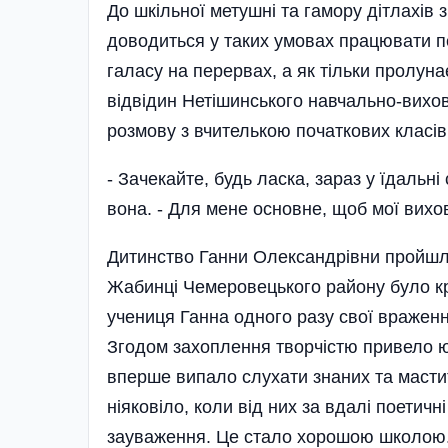
До шкільної метушні та гамору дітлахів
доводиться у таких умовах працювати п
галасу на перервах, а як тільки пролуна
відвідин Нетішинського навчально-вихо
розмову з вчителькою початкових класі
- Зачекайте, будь ласка, зараз у їдальні
вона. - Для мене основне, щоб мої вихова
Дитинство Ганни Олександрівни пройшло
Жабинці Чемеровецького району було кр
учениця Ганна одного разу свої враженн
Згодом захоплення творчістю привело юн
вперше випало слухати знаних та мастити
ніяковіло, коли від них за вдалі поетичн
зауваження. Це стало хорошою школою