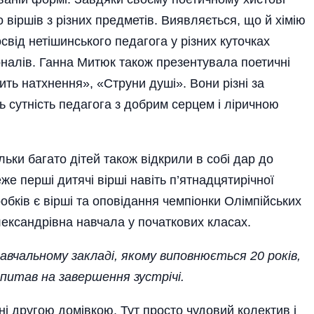
 віршів з різних предметів. Виявляється, що й хімію
від неті­шинського педагога у різних куточках
рналів. Ганна Митюк також презентувала поетичні
Мить натхнення», «Струни душі». Вони різні за
 сутність педагога з добрим серцем і ліричною
ьки багато дітей також відкрили в собі дар до
е перші дитячі вірші навіть п’ятнадцятирічної
обків є вірші та оповідання чемпіонки Олімпійських
лександрівна навчала у початкових класах.
авчальному закладі, якому виповнюється 20 років,
питав на завершення зустрічі.
і другою домівкою. Тут просто чудовий колектив і