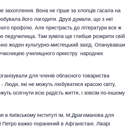
не захоплення. Вона не гірше за хлопців гасала на
робувала його лагодити. Друзі думали, що з неї
ного профілю. Але пристрасть до літератури все ж
ою педучилища. Там зуміла ще глибше розкрити свій
тично жоден культурно-мистецький захід. Опанувавши
ла учасницею училищного оркестру народних
організували для членів обласного товариства
 - Люди, які не можуть любуватися красою світу,
уть осягнути всю радість життя, і зовсім по-іншому
 в Київському інституті ім. М.Драгоманова для
ий Петро важко поранений в Афганістані. Лікарі