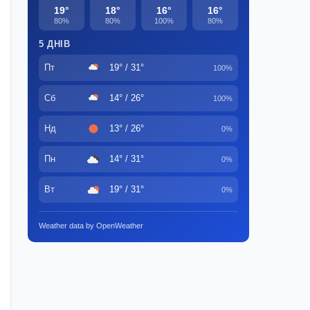
19°
18°
16°
16°
80%
80%
100%
80%
5 ДНІВ
Пт
19° / 31°
100%
Сб
14° / 26°
100%
Нд
13° / 26°
0%
Пн
14° / 31°
0%
Вт
19° / 31°
0%
Weather data by OpenWeather