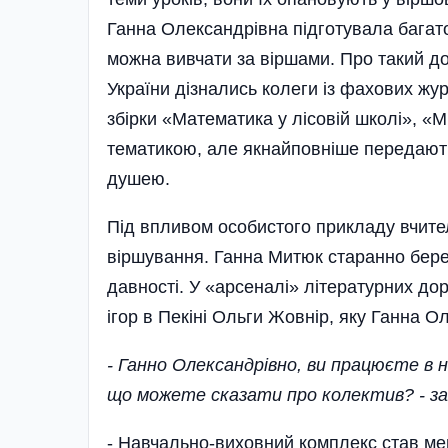
Ганна­ Олександрівна підготувала багато
можна вивчати за віршами. Про такий дос
України дізнались колеги із фахових жу
збірки «Мате­матика у лісовій школі», «
тематикою, але якнайпов­ніше передають
душею.
Під впливом особистого прикладу вчител
віршування. Ганна Митюк старанно береж
давності. У «арсеналі» літературних дор
ігор в Пекіні Ольги Жовнір, яку Ганна О
- Ганно Олександрівно, ви працюєте в н
що можете сказати про колектив? - за
- Навчально-виховний комплекс став мен