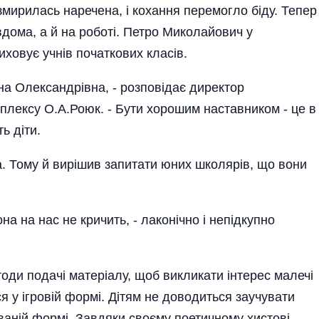
змирилась наречена, і кохання перемогло біду. Тепер
вдома, а й на роботі. Петро Миколайович у
ховує учнів початкових класів.
на Олександрівна, - розповідає директор
плексу О.А.Роюк. - Бути хорошим наставником - це в
ь діти.
а. Тому й вирішив запитати юних школярів, що вони
на на нас не кричить, - лаконічно і непідкупно
тоди подачі матеріалу, щоб викликати інтерес малечі
я у ігровій формі. Дітям не доводиться заучувати
ваній формі. Завдя­ки своєму поетичному хистові