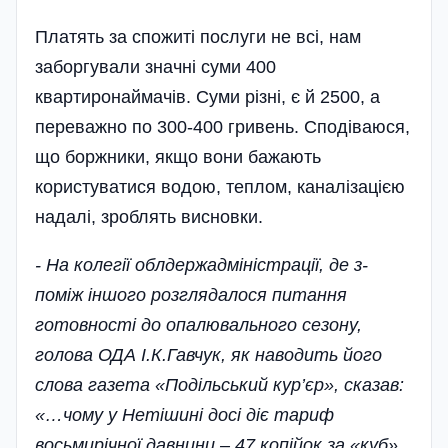
Платять за спожиті послуги не всі, нам
заборгували значні суми 400
квартиронаймачів. Суми різні, є й 2500, а
переважно по 300-400 гривень. Сподіваюся,
що боржники, якщо вони бажають
користуватися водою, теплом, каналізацією
надалі, зроблять висновки.
- На колегії облдержадміністрації, де з-
поміж іншого­ розглядалося питання
готовності до опалювального сезону,
голова ОДА І.К.Гавчук, як наводить його
слова газета «Подільський кур’єр», сказав:
«…чому у Неті­шині досі діє тариф
восьмирічної давнини – 47 копійок за «куб»