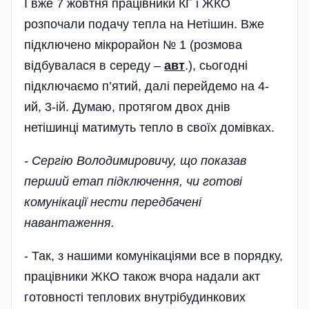
І вже 7 жовтня працівники КГ і ЖКО
розпочали подачу тепла на Нетішин. Вже
підключено мікрорайон № 1 (розмова
відбувалася в середу –
авт
.), сьогодні
підключаємо п’ятий, далі перейдемо на 4-
ий, 3-ій. Думаю, протягом двох днів
нетішинці матимуть тепло в своїх домівках.
- Сергію Володимировичу, що показав
перший етап підключення, чи готові
комунікації нести передбачені
навантаження.
- Так, з нашими комунікаціями все в порядку,
праців­ники ЖКО також вчора надали акт
готовності теплових внутрібудинкових