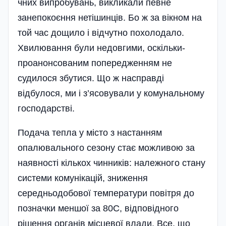
чних випробувань, викликали певне
занепокоєння нетішинців. Бо ж за вікном на
той час дощило і відчутно похолодало.
Хвилювання були недовгими, оскільки­
проанонсованим попередженням не
судилося збутися. Що ж насправді
відбулося, ми і з’ясо­вували у комунальному
господарстві.
Подача тепла у місто з настанням
опалювального сезону стає можливою за
наявності кількох чинників: належного стану
системи комунікацій, зниження
середньодобової температури повітря до
позначки меншої за 80С, відповідного
рішення органів місцевої влади. Все, що