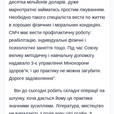
десятка мільйонів доларів, дуже
марнотратно займатись простим лікуванням.
Необхідно такого спеціаліста вести по життю
в хороших фізичних і моральних кондиціях.
СМЧ має вести профілактичну роботу:
реабілітацію, індивідуальні фізичні і
психологічні заняття тощо. Під час Союзу
велику методичну і навчальну допомогу
надавало 3-є управління Мінохорони
здоров"я, і цю практику не можна загубити.
Дороге задоволення".
Він до сьогодні робить складні операції на
шлунку, хоча дається йому ця практика
значними зусиллями. Література, мистецтво
не випадають з поля зору цієї особи. З