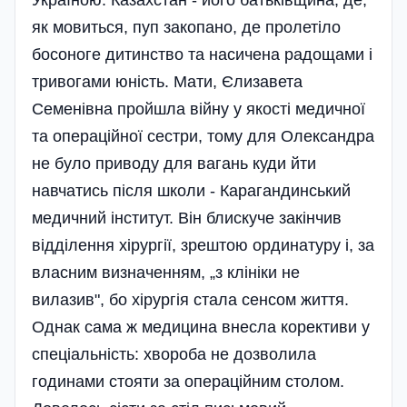
Україною. Казахстан - його батьківщина, де,
як мовиться, пуп закопано, де пролетіло
босоноге дитинство та насичена радощами і
тривогами юність. Мати, Єлизавета
Семенівна пройшла війну у якості медичної
та операційної сестри, тому для Олександра
не було приводу для вагань куди йти
навчатись після школи - Карагандинський
медичний інститут. Він блискуче закінчив
відділення хірургії, зрештою ординатуру і, за
власним визначенням, „з клініки не
вилазив", бо хірургія стала сенсом життя.
Однак сама ж медицина внесла корективи у
спеціальність: хвороба не дозволила
годинами стояти за операційним столом.