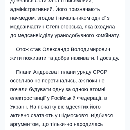
Довелось сісти за стіл письмовий,
адміністративний. Його призначають
начмедом, згодом і начальником однієї з
медсанчастин Степногорська, яка входила
до медсанвідділу уранодобувного комбінату.
Отож став Олександр Володимирович
жити поживати та добра наживати. І досвіду.
Плани Андреєва і плани уряду СРСР
особливо не перетинались, аж поки не
почали будувати одну за одною атомні
електростанції у Російській Федерації, в
Україні. На початку вісімдесятих його
активно сватають у Підмосков'я. Відбився
аргументом, що тільки-но народилась