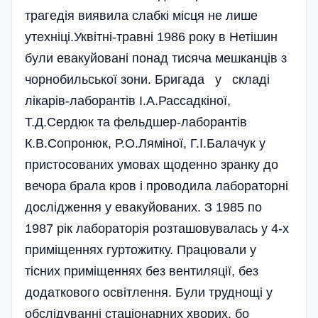
трагедія виявила слабкі місця не лише
утехніці.Уквітні-травні 1986 року в Нетішин
були евакуйовані понад тисяча мешканців з
чорнобильської зони. Бригада у складі
лікарів-лаборантів І.А.Рассадкіної,
Т.Д.Сердюк та фельдшер-лаборантів
К.В.Сопронюк, Р.О.Ляміної, Г.І.Балачук у
пристосованих умовах щоденно зранку до
вечора брала кров і проводила лабораторні
дослідження у евакуйованих. З 1985 по
1987 рік лабораторія розташовувалась у 4-х
приміщеннях гуртожитку. Працювали у
тісних приміщеннях без вентиляції, без
додаткового освітлення. Були труднощі у
обслідуванні стаціонарних хворих, бо