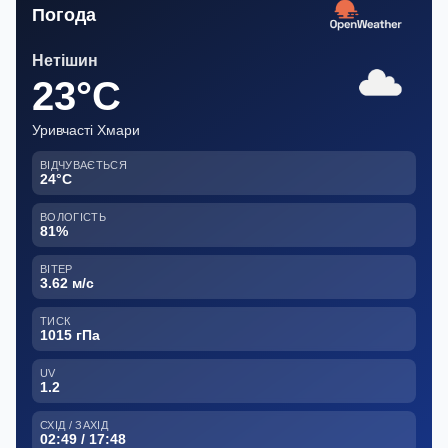
Погода
Нетішин
23°C
Уривчасті Хмари
ВІДЧУВАЄТЬСЯ
24°C
ВОЛОГІСТЬ
81%
ВІТЕР
3.62 м/с
ТИСК
1015 гПа
UV
1.2
СХІД / ЗАХІД
02:49 / 17:48