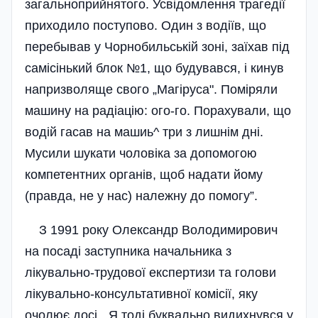
загальноприйнятого. Усвідомлення трагедії
приходило поступово. Один з водіїв, що
перебывав у Чорнобильській зоні, заїхав під
самісінький блок №1, що будувався, і кинув
напризволяще свого „Магіруса". Поміряли
машину на радіацію: ого-го. Порахували, що
водій гасав на машиь^ три з лишнім дні.
Мусили шукати чоловіка за допомогою
компетентних органів, щоб надати йому
(правда, не у нас) належну до помогу”.
З 1991 року Олександр Володимирович
на посаді заступника начальника з
лікувально-трудової експертизи та голови
лікувально-консультативної комісії, яку
очолює досі. „Я тоді буквально видихнувся у