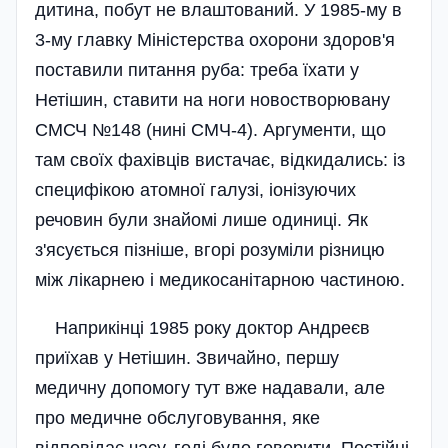
дитина, побут не влаштований. У 1985-му в
3-му главку Міністерства охорони здоров'я
поставили питання руба: треба їхати у
Нетішин, ставити на ноги новостворювану
СМСЧ №148 (нині СМЧ-4). Аргументи, що
там своїх фахівців вистачає, відкидались: із
специфікою атомної галузі, іонізуючих
речовин були знайомі лише одиниці. Як
з'ясується пізніше, вгорі розуміли різницю
між лікарнею і медикосанітарною частиною.
Наприкінці 1985 року доктор Андреєв
приїхав у Нетішин. Звичайно, першу
медичну допомогу тут вже надавали, але
про медичне обслуговування, яке