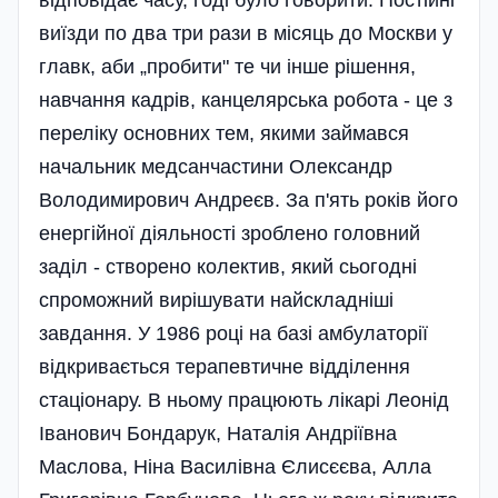
відповідає часу, годі було говорити. Постійні
виїзди по два три рази в місяць до Москви у
главк, аби „пробити" те чи інше рішення,
навчання кадрів, канцелярська робота - це з
переліку основних тем, якими займався
начальник медсанчастини Олександр
Володимирович Андреєв. За п'ять років його
енергійної діяльності зроблено головний
заділ - створено колектив, який сьогодні
спроможний вирішувати найскладніші
завдання. У 1986 році на базі амбулаторії
відкривається терапевтичне відділення
стаціонару. В ньому працюють лікарі Леонід
Іванович Бондарук, Наталія Андріївна
Маслова, Ніна Василівна Єлисєєва, Алла