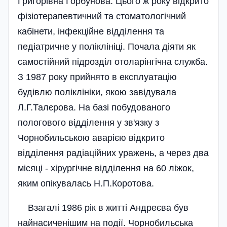
Григорівна Горбунова. Цього ж року відкрито
фізіотерапевтичний та стоматологічний
кабінети, інфекційне відділення та
педіатричне у поліклініці. Почала діяти як
самостійний підрозділ отоларінгічна служба.
З 1987 року прийнято в експлуатацію
будівлю поліклініки, якою завідувала
Л.Г.Талєрова. На базі побудованого
пологового відділення у зв'язку з
Чорнобильською аварією відкрито
відділення радіаційних уражень, а через два
місяці - хірургічне відділення на 60 ліжок,
яким опікувалась Н.П.Коротова.
Взагалі 1986 рік в житті Андреєва був
найнасиченішим на події. Чорнобильська