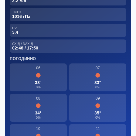
2.2 м/с
ТИСК
1016 гПа
UV
3.4
СХІД / ЗАХІД
02:48 / 17:50
ПОГОДИННО
06
07
33°
33°
0%
0%
08
09
34°
35°
0%
0%
10
11