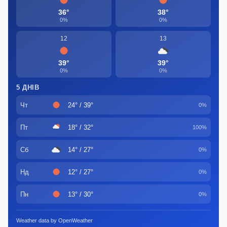
36°
38°
0%
0%
12
13
39°
39°
0%
0%
5 ДНІВ
Чт
24° / 39°
0%
Пт
18° / 32°
100%
Сб
14° / 27°
0%
Нд
12° / 27°
0%
Пн
13° / 30°
0%
Weather data by OpenWeather