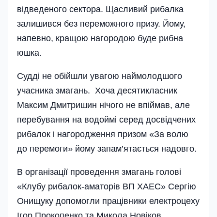
відведеного сектора. Щасливий рибалка
залишився без переможного призу. Йому,
напевно, кращою нагородою буде рибна
юшка.
Судді не обійшли увагою наймолодшого
учасника змагань. Хоча десятикласник
Максим Дмитришин нічого не впіймав, але
перебування на водоймі серед досвідчених
рибалок і нагородження призом «За волю
до перемоги» йому запам’ятається надовго.
В організації проведення змагань голові
«Клубу рибалок-аматорів ВП ХАЕС» Сергію
Онищуку допомогли працівники електро­цеху
Ігор Прокопенко та Микола Нові­ков,