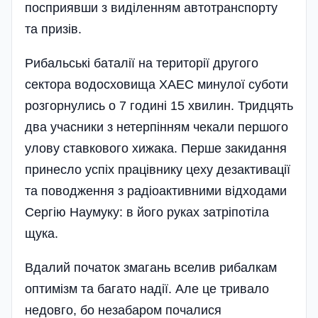
посприявши з виділенням автотранспорту
та призів.
Рибальські баталії на території другого
сектора водосховища ХАЕС минулої суботи
розгорнулись о 7 годині 15 хвилин. Тридцять
два учасники з нетерпінням чекали першого
улову ставкового хижака. Перше закидання
принесло успіх працівнику цеху дезактивації
та поводження з радіоактивними відходами
Сергію Наумуку: в його руках затріпотіла
щука.
Вдалий початок змагань вселив рибалкам
оптимізм та багато надії. Але це тривало
недовго, бо незабаром почалися