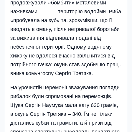
продовжували «бомбити» металевими
наживками територію водойми. Риба
«пробувала на зуб» та, зрозумівши, що її
вводять в оману, після нетривалої боротьби
за виживання відпливала подалі від
небезпечної території. Одному водяному
хижаку не вдалося вчасно звільнитися від
потрійного гачка: окунь став здобиччю праці­
вника комунгоспу Сергія Третяка.
На урочистій церемонії зважування погляди
рибалок були спрямовані на переможців.
Щука Сергія Наумука мала вагу 630 грамів,
а окунь Сергія Третяка – 340. Їм не тільки
дістались кубки та грамоти, а й призи від
спонсора спортивної риболовлі, приватного