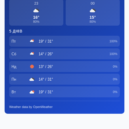
23
00
16°
15°
80%
80%
5 ДНІВ
Пт
19° / 31°
100%
Сб
14° / 26°
100%
Нд
13° / 26°
0%
Пн
14° / 31°
0%
Вт
19° / 31°
0%
Weather data by OpenWeather