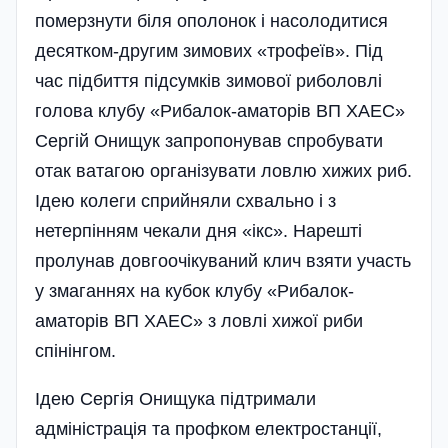
померзнути біля ополонок і насолодитися
десятком-другим зимових «трофеїв». Під
час підбиття підсумків зимової риболовлі
голова клубу «Рибалок-аматорів ВП ХАЕС»
Сергій Онищук запропонував спробувати
отак ватагою організувати ловлю хижих риб.
Ідею колеги сприйняли схвально і з
нетерпінням чекали дня «ікс». Нарешті
пролунав довгоочікуваний клич взяти участь
у змаганнях на кубок клубу «Рибалок-
аматорів ВП ХАЕС» з ловлі хижої риби
спінінгом.
Ідею Сергія Онищука підтримали
адміністрація та профком електростанції,