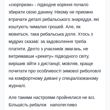
«сюрпризи» - підводне коріння почало
збирати свою данину. Нікому не приємно
втрачати деталі рибальського знаряддя, які
коштують чималих грошей. Але, як
мовиться, така рибальська доля. Хтось з
мудрих сказав: за задоволення треба
платити. Дехто з учасників змагань, не
витримавши «рекету» підводного світу,
вирішив зійти з дистанції, мовляв, краще
почитати про особливості зимової риболовлі
на комфортному дивані у спе­ці­алізованому
журналі.
Але такими настроями пройнялися не всі.
Більшість рибалок наполегливо