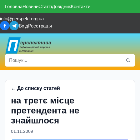
Головна
Новини
Статті
Довідник
Контакти
info@perspekt.org.ua
Вхід
Реєстрація
← До списку статей
на третє місце
претендента не
знайшлося
01.11.2009