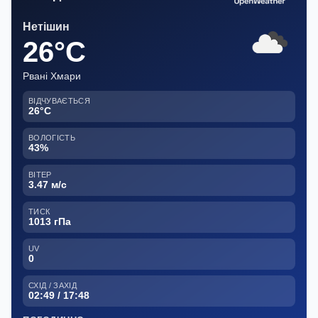
Нетішин
26°C
Рвані Хмари
ВІДЧУВАЄТЬСЯ
26°C
ВОЛОГІСТЬ
43%
ВІТЕР
3.47 м/с
ТИСК
1013 гПа
UV
0
СХІД / ЗАХІД
02:49 / 17:48