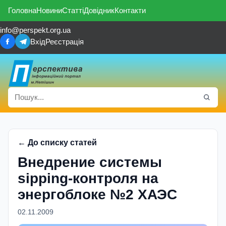
Головна
Новини
Статті
Довідник
Контакти
info@perspekt.org.ua
Вхід
Реєстрація
← До списку статей
Внедрение системы
sipping-контроля на
энергоблоке №2 ХАЭС
02.11.2009