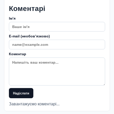
Коментарі
Імʼя
E-mail (необовʼязково)
Коментар
Надіслати
Завантажуємо коментарі...