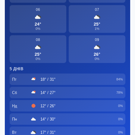
06
07
24°
25°
0%
1%
08
09
25°
26°
0%
0%
5 ДНІВ
Пт
18° / 31°
84%
Сб
14° / 27°
78%
Нд
12° / 26°
0%
Пн
14° / 30°
0%
Вт
17° / 31°
0%