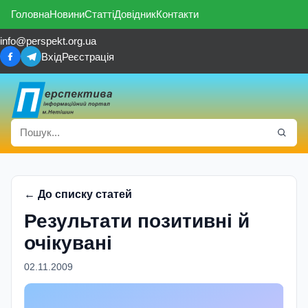
Головна
Новини
Статті
Довідник
Контакти
info@perspekt.org.ua
Вхід
Реєстрація
← До списку статей
Результати позитивні й
очікувані
02.11.2009