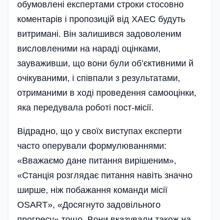
обумовлені експертами строки стосовно
коментарів і пропозицій від ХАЕС будуть
витримані. Він залишився задоволеним
висловленими на нараді оцінками,
зауваживши, що вони були об’є­ктивними й
очікуваними, і співпали з результатами,
отриманими в ході проведення самооцінки,
яка передувала роботі пост-місії.
Відрадно, що у своїх виступах експерти
часто оперували формулюваннями:
«Вважаємо дане питання вирішеним»,
«Станція розглядає питання навіть значно
ширше, ніж побажання команди місії
OSART», «Досягнуто задовільного
прогресу» тощо. Вони вказували також на