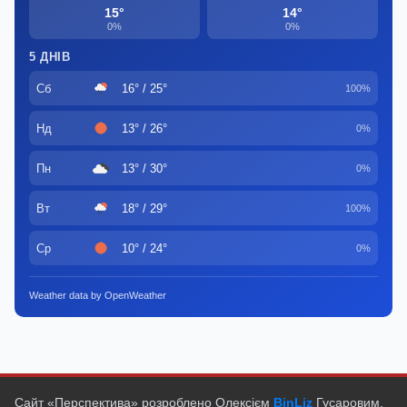
15°
14°
0%
0%
5 ДНІВ
Сб
16° / 25°
100%
Нд
13° / 26°
0%
Пн
13° / 30°
0%
Вт
18° / 29°
100%
Ср
10° / 24°
0%
Weather data by OpenWeather
Сайт «Перспектива» розроблено Олексієм
BinLiz
Гусаровим.