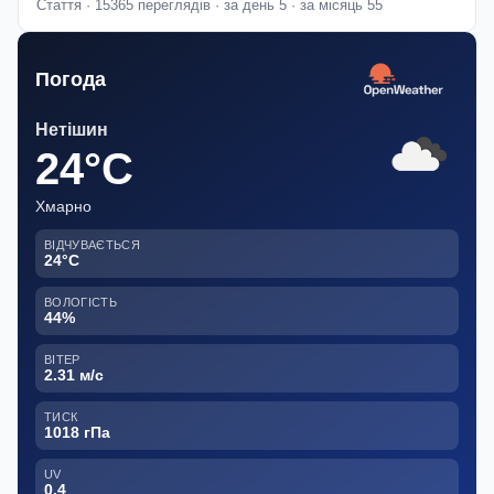
Стаття · 15365 переглядів · за день 5 · за місяць 55
Погода
Нетішин
24°C
Хмарно
ВІДЧУВАЄТЬСЯ
24°C
ВОЛОГІСТЬ
44%
ВІТЕР
2.31 м/с
ТИСК
1018 гПа
UV
0.4