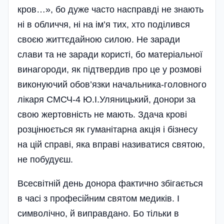
кров…», бо дуже часто насправді не знають
ні в обличчя, ні на ім’я тих, хто поділився
своєю життєдайною силою. Не заради
слави та не заради користі, бо матеріальної
винагороди, як підтвердив про це у розмові
виконуючий обов’язки начальника-головного
лікаря СМСЧ-4 Ю.І.Уляницький, донори за
свою жертовність не мають. Здача крові
розцінюється як гуманітарна акція і бізнесу
на цій справі, яка вправі називатися святою,
не побудуєш.
Всесвітній день донора фактично збігається
в часі з професі­йним святом медиків. І
символічно, й виправдано. Бо тільки в