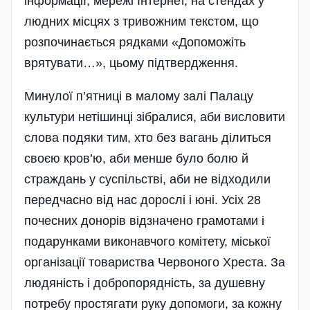
інформації, мережі Інтернет, на стендах у
людних місцях з тривожним текстом, що
розпочинається рядками «Допоможіть
врятувати…», цьому підтвердження.
Минулої п’ятниці в малому залі Палацу
культури нетішинці зібралися, аби висловити
слова подяки тим, хто без вагань ділиться
своєю кров’ю, аби менше було болю й
страждань у суспільстві, аби не відходили
передчасно від нас дорослі і юні. Усіх 28
почесних донорів відзначено грамотами і
подарунками виконавчого комітету, міської
організації товариства Червоного Хреста. За
людяність і добропорядність, за душевну
потребу простягати руку допомоги, за кожну