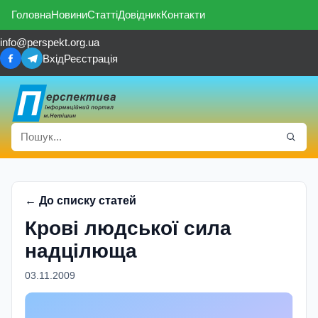
Головна
Новини
Статті
Довідник
Контакти
info@perspekt.org.ua
Вхід
Реєстрація
← До списку статей
Крові людської сила
надцілюща
03.11.2009