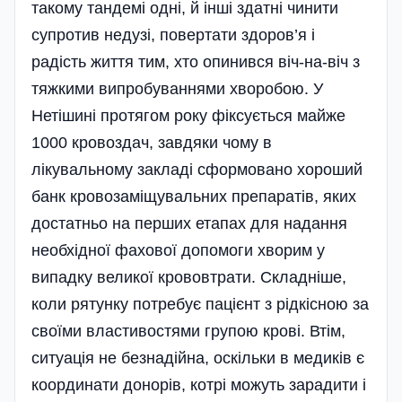
такому тандемі одні, й інші здатні чинити
супротив недузі, повертати здоров’я і
радість життя тим, хто опинився віч-на-віч з
тяжкими випробуваннями хворобою. У
Нетішині протягом року фіксується майже
1000 кровоздач, завдяки чому в
лікувальному закладі сформовано хороший
банк кровозаміщувальних препаратів, яких
достатньо на перших етапах для надання
необхідної фахової допомоги хворим у
випадку великої крововтрати. Складніше,
коли рятунку потребує пацієнт з рідкісною за
своїми властивостями групою крові. Втім,
ситуація не безнадійна, оскільки в медиків є
координати донорів, котрі можуть зарадити і