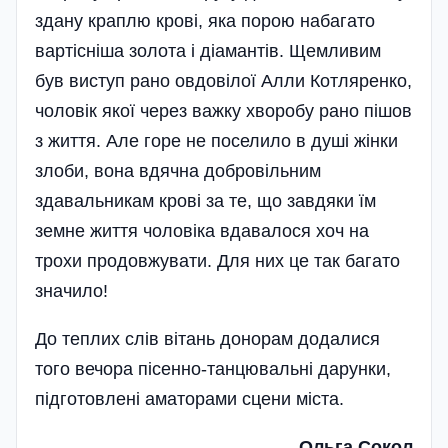
здану краплю крові, яка порою набагато
вартісніша золота і діамантів. Щемливим
був виступ рано овдовілої Алли Котляренко,
чоловік якої через важку хворобу рано пішов
з життя. Але горе не поселило в душі жінки
злоби, вона вдячна добровільним
здавальникам крові за те, що завдяки їм
земне життя чолові­ка вдавалося хоч на
трохи продовжувати. Для них це так багато
значило!
До теплих слів вітань донорам додалися
того вечора пісенно-танцювальні дарунки,
підготовлені аматорами сцени міста.
Ольга Сокол