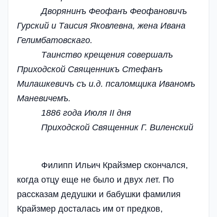
Дворянинъ Феофанъ Феофановичъ
Гурский и Таисия Яковлевна, жена Ивана
Гелимбатовскаго.
Таинство крещения совершалъ
Приходской Священникъ Стефанъ
Милашкевичъ съ и.д. псаломщика Иваномъ
Маневичемъ.
1886 года Июля II дня
Приходской Священник Г. Виленский
Филипп Ильич Крайзмер скончался,
когда отцу еще не было и двух лет. По
рассказам дедушки и бабушки фамилия
Крайзмер досталась им от предков,