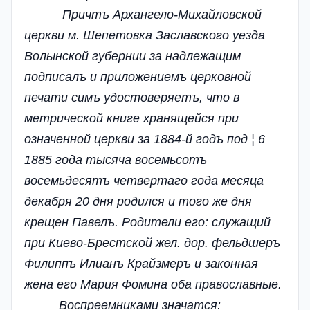
Причтъ Архангело-Михайловской
церкви м. Шепетовка Заславского уезда
Волынской губернии за надлежащим
подписалъ и приложениемъ церковной
печати симъ удостоверяетъ, что в
метрической книге хранящейся при
означенной церкви за 1884-й годъ под ¦ 6
1885 года тысяча восемьсотъ
восемьдесятъ четвертаго года месяца
декабря 20 дня родился и того же дня
крещен Павелъ. Родители его: служащий
при Киево-Брестской жел. дор. фельдшеръ
Филиппъ Илианъ Крайзмеръ и законная
жена его Мария Фомина оба православные.
Воспреемниками значатся: