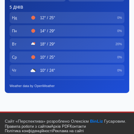
5 ДНІВ
Нд
12° / 25°
0%
Пн
14° / 29°
0%
Вт
18° / 29°
20%
Ср
10° / 25°
0%
Чт
10° / 24°
0%
Weather data by OpenWeather
Сайт «Перспектива» розроблено Олексієм
BinLiz
Гусаровим.
Правила роботи з сайтом
Архів PDF
Контакти
Політика конфіденційності
Реклама на сайті