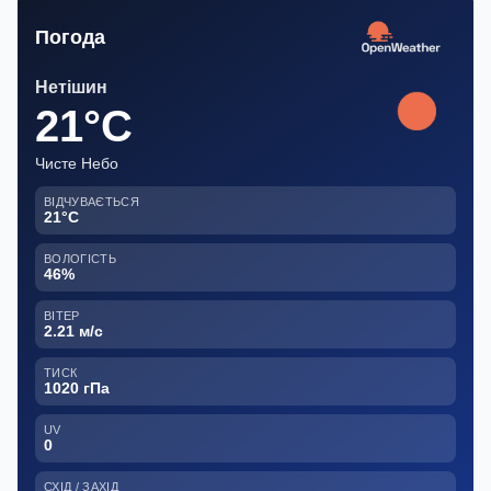
Погода
Нетішин
21°C
Чисте Небо
ВІДЧУВАЄТЬСЯ
21°C
ВОЛОГІСТЬ
46%
ВІТЕР
2.21 м/с
ТИСК
1020 гПа
UV
0
СХІД / ЗАХІД