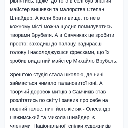
рівнятись, адже до того в селі був знаний
майстер вишивки та малярства Степан
Шнайдер. А коли брати вище, то не в
кожному місті можна щодня помилуватись
творами Врубеля. А в Самчиках це зробити
просто: заходиш до палацу, задираєш
голову і насолоджуєшся фресками, що їх
зробив видатний майстер Михайло Врубель.
Зрештою студія стала школою, де нині
займається чимало талановитої юні. А
творчий доробок митців з Самчиків став
розлітатись по світу і заявив про себе на
повний голос: нині його кістяк - Олесандр
Пажимський та Микола Шнайдер є
членами Національної спілки художників