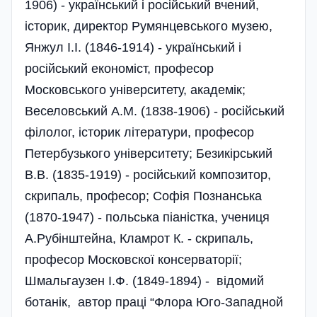
1906) - український і російський вчений,
історик, директор Румянцевського музею,
Янжул І.І. (1846-1914) - український і
російський економіст, професор
Московського університету, академік;
Веселовський А.М. (1838-1906) - російський
філолог, історик літератури, професор
Петербузького університету; Безикірський
В.В. (1835-1919) - російський композитор,
скрипаль, професор; Софія Познанська
(1870-1947) - польська піаністка, учениця
А.Рубінштейна, Кламрот К. - скрипаль,
професор Московскої консерваторії;
Шмальгаузен І.Ф. (1849-1894) - відомий
ботанік, автор праці “Флора Юго-Западной