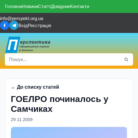
Головна
Новини
Статті
Довідник
Контакти
info@perspekt.org.ua
Вхід
Реєстрація
← До списку статей
ГОЕЛРО починалось у
Самчиках
29.11.2009