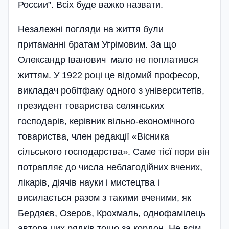
России”. Всіх буде важко назвати.
Незалежні погляди на життя були
притаманні братам Угрімовим. За що
Олександр Іванович мало не поплатився
життям. У 1922 році це відомий професор,
викладач робітфаку одного з університетів,
президент товариства селянських
господарів, керівник вільно-економічного
товариства, член редакції «Вісника
сільського господарства». Саме тієї пори він
потрапляє до числа неблагодійних вчених,
лікарів, діячів науки і мистецтва і
висилається разом з такими вченими, як
Бердяєв, Озеров, Крохмаль, однофамілець
автора цих рядків тощо за кордон. Не всім