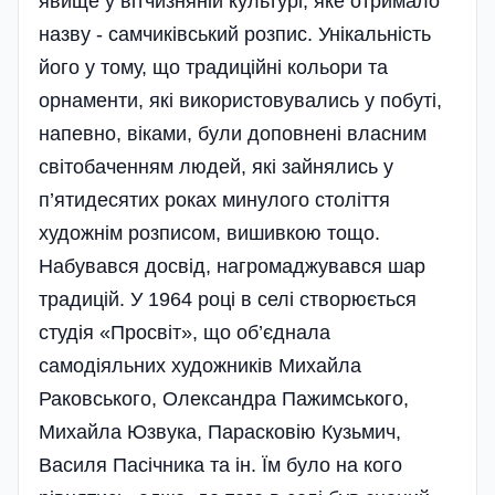
явище у вітчизняній культурі, яке отримало
назву - самчиківський розпис. Унікальність
його у тому, що традиційні кольори та
орнаменти, які використовувались у побуті,
напевно, віками, були доповнені власним
світобаченням людей, які зайнялись у
п’ятидесятих роках минулого століття
художнім розписом, вишивкою тощо.
Набувався досвід, нагромаджувався шар
традицій. У 1964 році в селі створюється
сту­дія «Просвіт», що об’єднала
самодіяльних художників Михайла
Раковського, Олександра Пажимського,
Михайла Юзвука, Парасковію Кузьмич,
Василя Пасічника та ін. Їм було на кого