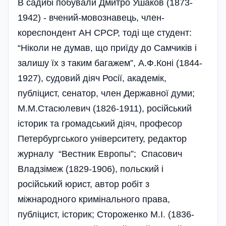
В садибі побували Дмитро Ушаков (1873-
1942) - вчений-мовознавець, член-
кореспондент АН СРСР, тоді ще студент:
“Ніколи не думав, що приїду до Самчиків і
залишу їх з таким багажем”, А.Ф.Коні (1844-
1927), судовий діяч Росії, академік,
публіцист, сенатор, член Державної думи;
М.М.Стасюлевич (1826-1911), російський
історик та громадський діяч, професор
Петербургського університету, редактор
журналу “Вестник Европы”; Спасович
Владзімеж (1829-1906), польский і
російський юрист, автор робіт з
міжнародного кримінального права,
публіцист, історик; Стороженко М.І. (1836-