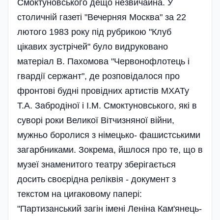
Смоктуновського дещо незвичайна. У
столичній газеті "Вечерняя Москва" за 22
лютого 1983 року під рубрикою "Клуб
цікавих зустрічей" було видруковано
матеріал В. Пахомова "Червонофлотець і
гвардії сержант", де розповідалося про
фронтові будні провідних артистів МХАТу
Т.А. Забродіної і І.М. Смоктуновського, які в
суворі роки Великої Вітчизняної війни,
мужньо боролися з німецько- фашистськими
загарбниками. Зокрема, йшлося про те, що в
музеї знаменитого театру зберігається
досить своєрідна реліквія - документ з
текстом на циraковому папері:
"Партизанський загін імені Леніна Кам'янець-