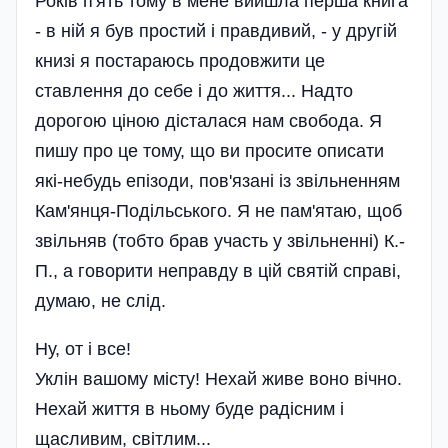
Років п'ять тому в мене вийшла перша книга
- в ній я був простий і правдивий, - у другій
книзі я постараюсь продовжити це
ставлення до себе і до життя... Надто
дорогою ціною дісталася нам свобода. Я
пишу про це тому, що ви просите описати
які-небудь епізоди, пов'язані із звільненням
Кам'янця-Подільського. Я не пам'ятаю, щоб
звільняв (тобто брав участь у звільненні) К.-
П., а говорити неправду в цій святій справі,
думаю, не слід.
Ну, от і все!
Уклін вашому місту! Нехай живе воно вічно.
Нехай життя в ньому буде радісним і
щасливим, світлим...