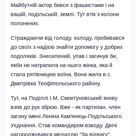
Майбутній актор бився з фашистами і на
вашій, подільській, землі. Тут втік з колони
полонених.
Страждаючи від голоду, холоду, пробивався
до своїх з надією знайти допомогу у добрих
подоляків. Знесилений, упав і загинув би,
якби не натрапила на нього жінка, яка й
стала рятівницею воїна. Вона жила в с.
Дмитрівка Теофіпольського району.
Тут, на Поділлі І.М. Смоктуновський знову
взяв до рук зброю. Вже - як партизан, член
загону імені Леніна Кам'янець-Подільського
з'єднання. Став командиром взводу. Двічі
нагороджувався медаллю "За відвагу".