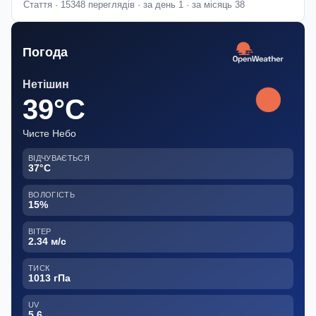
Стаття · 15348 переглядів · за день 1 · за місяць 38
Погода
Нетішин
39°C
Чисте Небо
ВІДЧУВАЄТЬСЯ
37°C
ВОЛОГІСТЬ
15%
ВІТЕР
2.34 м/с
ТИСК
1013 гПа
UV
5.6