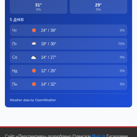
31°
29°
0%
0%
5 ДНІВ
Чт
24° / 39°
0%
Пт
18° / 30°
70%
Сб
14° / 27°
0%
Нд
12° / 26°
0%
Пн
14° / 32°
0%
Weather data by OpenWeather
Сайт «Перспектива» розроблено Олексієм
BinLiz
Гусаровим.