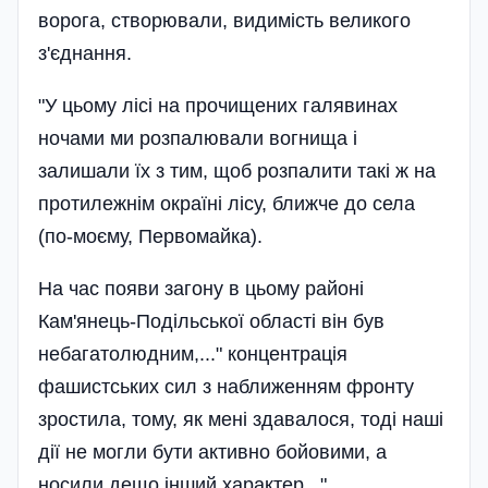
ворога, створювали, видимість великого
з'єднання.
"У цьому лісі на прочищених галявинах
ночами ми розпалювали вогнища і
залишали їх з тим, щоб розпалити такі ж на
протилежнім окраїні лісу, ближче до села
(по-моєму, Первомайка).
На час появи загону в цьому районі
Кам'янець-Подільської області він був
небагатолюдним,..." концентрація
фашистських сил з наближенням фронту
зростила, тому, як мені здавалося, тоді наші
дії не могли бути активно бойовими, а
носили дещо інший характер...".