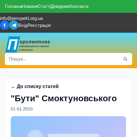
Головна
Новини
Статті
Довідник
Контакти
info@perspekt.org.ua
Вхід
Реєстрація
← До списку статей
"Бути" Смоктуновського
01.01.2010