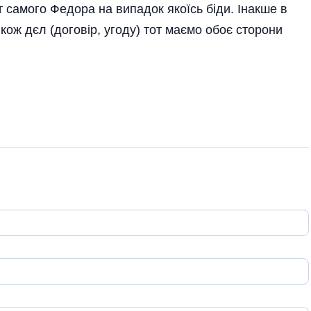
т самого Федора на випадок якоїсь біди. Інакше в
кож дєл (договір, угоду) тот маємо обоє сторони