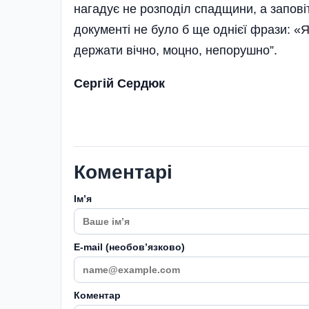
нагадує не розподіл спадщини, а запові
документі не було б ще однієї фрази: «Я
держати вічно, моцно, непорушно”.
Сергій Сердюк
Коментарі
Імʼя
E-mail (необовʼязково)
Коментар