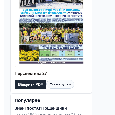
Перспектива 27
Усі випуски
Відкрити PDF
Популярне
Знані постаті Гощанщини
Стаття · 30282 переглядів · за день 20 · за