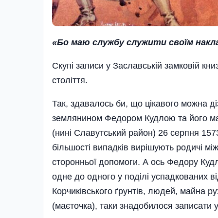
«Бо маю службу служити своїм накл
Скупі записи у Заславській замковій книз
століття.
Так, здавалось би, що цікавого можна ді
землянином Федором Кудлою та його м
(нині Славутський район) 26 серпня 157
більшості випадків вирішують родичі мі
сторонньої допомоги. А ось Федору Кудлі
одне до одного у поділі успадкованих ві
Корчиківського ґрунтів, людей, майна ру
(маєточка), таки знадобилося записати у