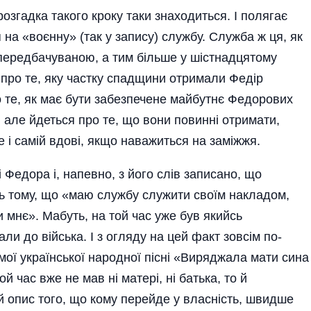
озгадка такого кроку таки знаходиться. І полягає
на «воєнну» (так у запису) службу. Служба ж ця, як
непередбачуваною, а тим більше у шістнадцятому
е про те, яку частку спадщини отримали Федір
ро те, як має бути забезпечене майбутнє Федорових
на, але йдеться про те, що вони повинні отримати,
 і самій вдові, якщо наважиться на заміжжя.
і Федора і, напевно, з його слів записано, що
ть тому, що «маю службу служити своїм накладом,
 мнє». Мабуть, на той час уже був якийсь
ли до війська. І з огляду на цей факт зовсім по-
ої української народної пісні «Виря­джала мати сина
й час вже не мав ні матері, ні батька, то й
 опис того, що кому перейде у влас­ність, швидше