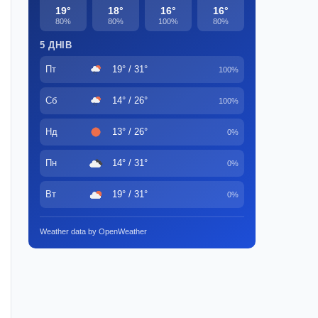
19°
18°
16°
16°
80%
80%
100%
80%
5 ДНІВ
Пт
19° / 31°
100%
Сб
14° / 26°
100%
Нд
13° / 26°
0%
Пн
14° / 31°
0%
Вт
19° / 31°
0%
Weather data by OpenWeather