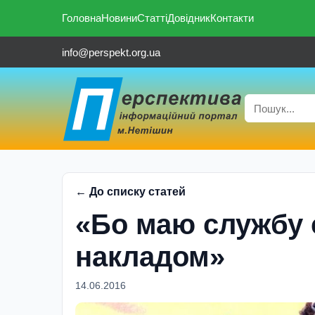
Головна
Новини
Статті
Довідник
Контакти
info@perspekt.org.ua
← До списку статей
«Бо маю службу 
накладом»
14.06.2016