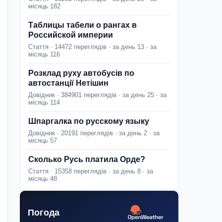
місяць 182
Таблицы табели о рангах в
Российской империи
Стаття · 14472 переглядів · за день 13 · за
місяць 116
Розклад руху автобусів по
автостанції Нетішин
Довідник · 384901 переглядів · за день 25 · за
місяць 114
Шпаргалка по русскому языку
Довідник · 20191 переглядів · за день 2 · за
місяць 57
Сколько Русь платила Орде?
Стаття · 15358 переглядів · за день 8 · за
місяць 48
Погода