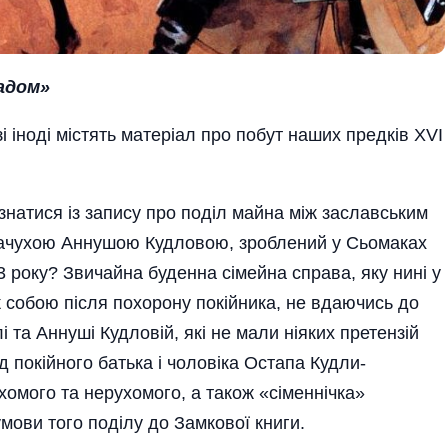
адом»
і іноді містять матеріал про побут наших предків ХVІ
знатися із запису про поділ майна між заславським
ачухою Аннушою Кудловою, зроблений у Сьомаках
3 року? Звичайна буденна сімейна справа, яку нині у
ж собою після похорону покійника, не вдаючись до
 та Аннуші Кудловій, які не мали ніяких претензій
д покійного батька і чоловіка Остапа Кудли-
хомого та нерухомого, а також «сіменнічка»
мови того поділу до Замкової книги.