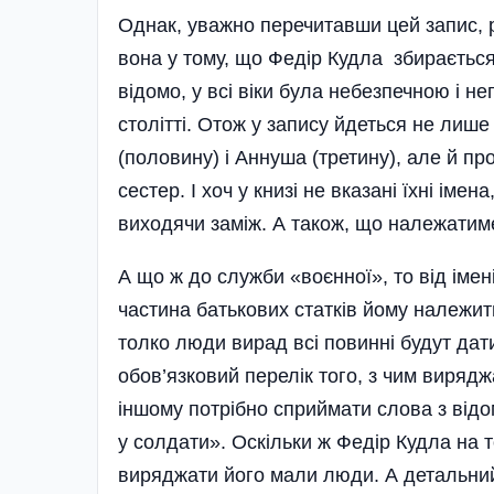
Однак, уважно перечитавши цей запис, р
вона у тому, що Федір Кудла збирається 
відомо, у всі віки була небезпечною і 
столітті. Отож у запису йдеться не лиш
(половину) і Аннуша (третину), але й п
сестер. І хоч у книзі не вказані їхні іме
виходячи заміж. А також, що належатиме
А що ж до служби «воєнної», то від імен
частина батькових статків йому належи
толко люди вирад всі повинні будут дати
обов’язковий перелік того, з чим виряджа
іншому потрібно сприймати слова з відом
у солдати». Оскільки ж Федір Кудла на то
виряджати його мали люди. А детальний