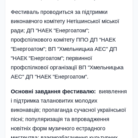
Фестиваль проводиться за під­­т­римки
виконавчого комітету Нетішинської міської
ради; ДП "НАЕК "Енергоатом";
профспілкового комітету ППО ДП "НАЕК
"Енергоатом"; ВП "Хмельницька АЕС" ДП
"НАЕК "Енергоатом"; первинної
профспілкової організації ВП "Хмельницька
АЕС" ДП "НАЕК "Енергоатом".
Основні завдання фестивалю:
виявлення
і підтримка талановитих молодих
виконавців; пропаганда сучасної української
пісні; популяризація та впровадження
новітніх форм музичного естрадного
мистецтва; взаємозбагачення культурних