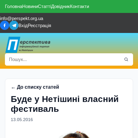
Головна
Новини
Статті
Довідник
Контакти
info@perspekt.org.ua
Вхід
Реєстрація
← До списку статей
Буде у Нетiшинi власний
фестиваль
13.05.2016