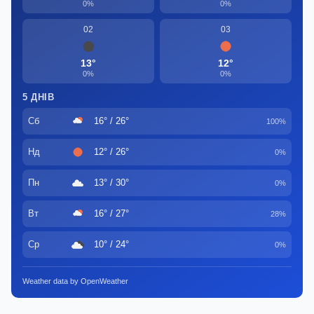
0%
0%
02
03
13°
12°
0%
0%
5 ДНІВ
Сб
16° / 26°
100%
Нд
12° / 26°
0%
Пн
13° / 30°
0%
Вт
16° / 27°
28%
Ср
10° / 24°
0%
Weather data by OpenWeather