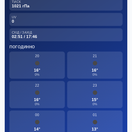
ТИСК
1021 гПа
UV
0
СХІД / ЗАХІД
02:51 / 17:46
ПОГОДИННО
20
21
16°
16°
0%
0%
22
23
16°
15°
0%
0%
00
01
14°
13°