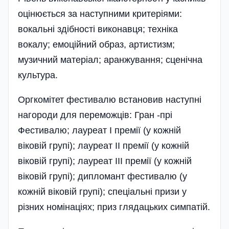
оцінюється за наступними критеріями:
вокальні здібності виконавця; техніка
вокалу; емоційний образ, артистизм;
музичний матеріал; аранжування; сценічна
культура.
Оргкомітет фестивалю встановив наступні
нагороди для переможців: Гран -прі
Фестивалю; лауреат І премії (у кожній
віковій групі); лауреат ІІ премії (у кожній
віковій групі); лауреат ІІІ премії (у кожній
віковій групі); дипломант фестивалю (у
кожній віковій групі); спеціальні призи у
різних номінаціях; приз глядацьких симпатій.