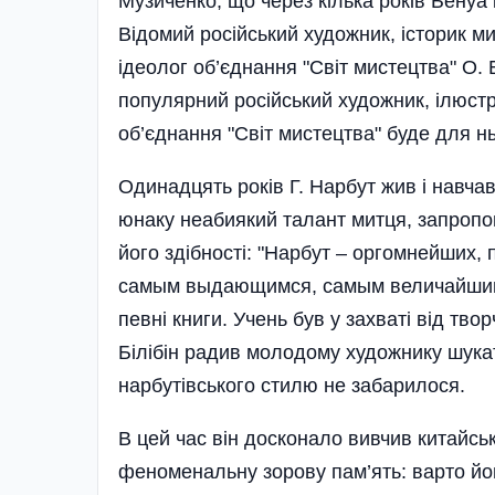
Музиченко, що через кілька років Бенуа і
Відомий російський художник, історик ми
ідеолог об’єднання "Світ мистецтва" О. Б
популярний російський художник, ілюст
об’єднання "Світ мистецтва" буде для нь
Одинадцять років Г. Нарбут жив і навчавс
юнаку неабиякий талант митця, запропон
його здібності: "Нарбут – оргомнейших,
самым выдающимся, самым величайшим 
певні книги. Учень був у захваті від тво
Білібін радив молодому художнику шукат
нарбутівського стилю не забарилося.
В цей час він досконало вивчив китайськ
феноменальну зорову пам’ять: варто йо