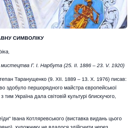
АВНУ СИМВОЛІКУ
іка,
истецтва Г. І. Нарбута (25. ІІ. 1886 – 23.
V. 1920
)
пан Таранущенко (9. ХІІ. 1889 – 13. Х. 1976) писав:
ецтво здобуло першорядного майстра європейської
з тим Україна дала світовій культурі блискучого,
еїди" Івана Котляревського (виставка видань цього
давно) художнику не вдалося здійснити через