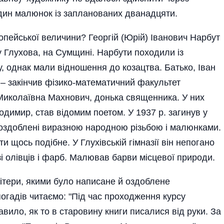
дин малюнок із запланованих дванадцяти.
ропейської величини? Георгій (Юрій) Іванович Нарбут
у Глухова, на Сумщині. Нарбути походили із
у, однак мали відношення до козацтва. Батько, Іван
– закінчив фізико-математичний факультет
 Миколаївна Махнович, донька священника. У них
димир, став відомим поетом. У 1937 р. загинув у
ли оздоблені виразною народною різьбою і малюнками.
 щось подібне. У Глухівській гімназії він непогано
 олівців і фарб. Малював барви місцевої природи.
ітери, якими було написане й оздоблене
огадів читаємо: "Під час проходження курсу
вило, як то в старовину книги писалися від руки. За