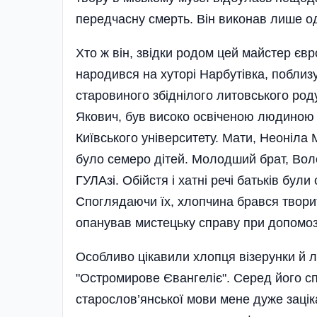
передчасну смерть. Він виконав лише о
Хто ж він, звідки родом цей майстер єв
народився на хуторі Нарбутівка, поблиз
старовиного збіднілого литовського род
Якович, був високо освіченою людиною 
Київського університету. Мати, Неоніла
було семеро дітей. Молодший брат, Воло
ГУЛАзі. Обійстя і хатні речі батьків бу
Споглядаючи їх, хлопчина брався творити
опанував мистецьку справу при допомозі
Особливо цікавили хлопця візерунки й л
"Остромирове Євангеліє". Серед його сп
старослов’янської мови мене дуже заціка