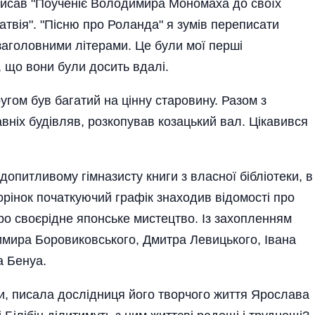
писав "Поученіє Володимира Мономаха до своїх
Матвія". "Пісню про Роланда" я зумів переписати
аголовними літерами. Це були мої перші
, що вони були досить вдалі.
угом був багатий на цінну старовину. Разом з
вніх будівляв, розкопував козацький вал. Цікавився
опитливому гімназисту книги з власної бібліотеки, в
сторінок початкуючий графік знаходив відомості про
ро своєрідне японське мистецтво. Із захопленням
имира Боровиковського, Дмитра Левицького, Івана
а Бенуа.
ти, писала дослідниця його творчого життя Ярослава