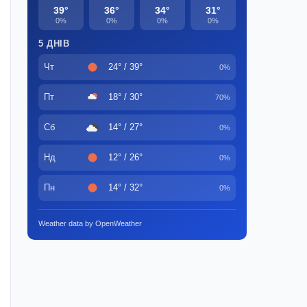
39°
36°
34°
31°
0%
0%
0%
0%
5 ДНІВ
Чт
24° / 39°
0%
Пт
18° / 30°
70%
Сб
14° / 27°
0%
Нд
12° / 26°
0%
Пн
14° / 32°
0%
Weather data by OpenWeather