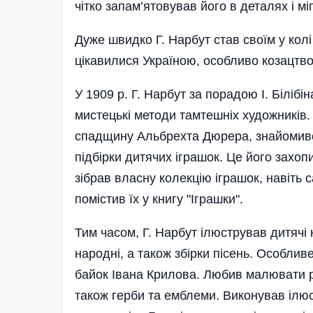
чітко запам’ятовував його в деталях і 
Дуже швидко Г. Нарбут став своїм у кол
цікавилися Україною, особливо козацтво
У 1909 р. Г. Нарбут за порадою І. Біліб
мистецькі методи тамтешніх художників. 
спадщину Альбрехта Дюрера, знайомився
підбірки дитячих іграшок. Це його захо
зібрав власну колекцію іграшок, навіть 
помістив їх у книгу "Іграшки".
Тим часом, Г. Нарбут ілюстрував дитячі к
народні, а також збірки пісень. Особл
байок Івана Крилова. Любив малювати різ
також герби та емблеми. Виконував ілюс