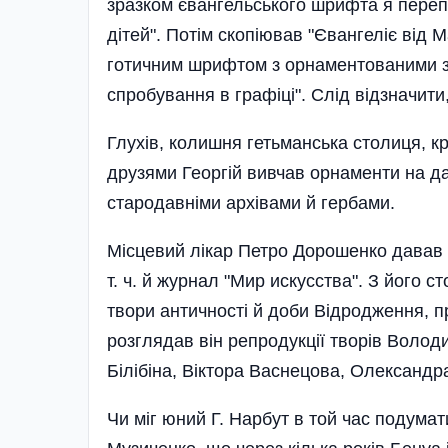
зразком євангельського шрифта я пере
дітей". Потім скопіював "Євангеліє від 
готичним шрифтом з орнаментованими з
спробування в графіці". Слід відзначити
Глухів, колишня гетьманська столиця, кр
друзями Георгій вивчав орнаменти на да
стародавніми архівами й гербами.
Місцевий лікар Петро Дорошенко давав д
т. ч. й журнал "Мир искусства". З його 
твори античності й доби Відродження, п
розглядав він репродукції творів Волод
Білібіна, Віктора Васнецова, Олександр
Чи міг юний Г. Нарбут в той час подума