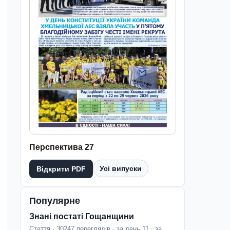
Перспектива 27
Усі випуски
Відкрити PDF
Популярне
Знані постаті Гощанщини
Стаття · 30247 переглядів · за день 11 · за