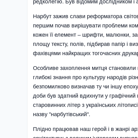
редколегію. Був відомим дослідником і
Нарбут зажив слави реформатора світово
першим почав вирішувати проблеми ком
кожен її елемент – шрифти, малюнки, за
площу тексту, полів, підбирав папір і в
фахівцями найкращих тогочасних друка
Особливе захоплення митця становили 
глибокі знання про культуру народів рі
безпомилково визначав ту чи іншу епоху. 
доби був здатний вдихнути у графічний 
старовинних літер з українських літопис
назву "нарбутівський".
Плідно працював наш герой і в жанрі ар