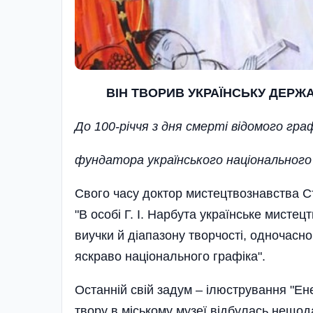
ВІН ТВОРИВ УКРАЇНСЬКУ ДЕРЖ
До 100-річчя з дня смерті відомого граф
фундатора українського національного м
Свого часу доктор мистецтвознавства Сте
"В особі Г. І. Нарбута українське мист
виучки й діапазону творчості, одночасно 
яскраво національного графіка".
Останній свій задум – ілюстрування "Ен
твору в міському музеї відбулась нещо