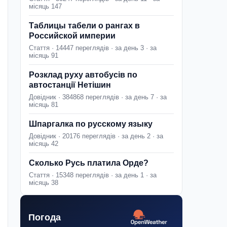
місяць 147
Таблицы табели о рангах в
Российской империи
Стаття · 14447 переглядів · за день 3 · за
місяць 91
Розклад руху автобусів по
автостанції Нетішин
Довідник · 384868 переглядів · за день 7 · за
місяць 81
Шпаргалка по русскому языку
Довідник · 20176 переглядів · за день 2 · за
місяць 42
Сколько Русь платила Орде?
Стаття · 15348 переглядів · за день 1 · за
місяць 38
Погода