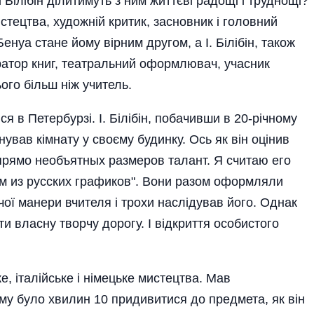
 Білібін ділитимуть з ним життєві радощі і труднощі?
стецтва, художній критик, засновник і головний
енуа стане йому вірним другом, а І. Білібін, також
ратор книг, театральний оформлювач, учасник
ого більш ніж учитель.
я в Петербурзі. І. Білібін, побачивши в 20-річному
ував кімнату у своєму будинку. Ось як він оцінив
 прямо необъятных размеров талант. Я считаю его
из русских графиков". Вони разом оформляли
рчої манери вчителя і трохи наслідував його. Однак
и власну творчу дорогу. І відкриття особистого
е, італійське і німецьке мистецтва. Мав
му було хвилин 10 придивитися до предмета, як він