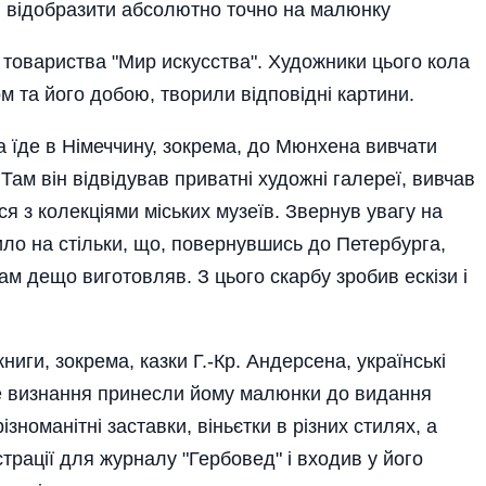
міг відобразити абсолютно точно на малюнку
і товариства "Мир искусства". Художники цього кола
м та його добою, творили відповідні картини.
іна їде в Німеччину, зокрема, до Мюнхена вивчати
Там він відвідував приватні художні галереї, вивчав
 з колекціями міських музеїв. Звернув увагу на
пило на стільки, що, повернувшись до Петербурга,
сам дещо виготовляв. З цього скарбу зробив ескізи і
ниги, зокрема, казки Г.-Кр. Андерсена, українські
иве визнання принесли йому малюнки до видання
номанітні заставки, віньєтки в різних стилях, а
трації для журналу "Гербовед" і входив у його