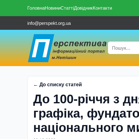
Головна
Новини
Статті
Довідник
Контакти
info@perspekt.org.ua
← До списку статей
До 100-річчя з д
графіка, фундато
національного ми