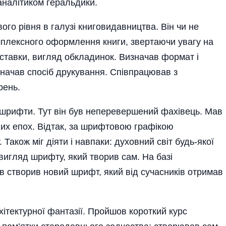
 аналітиком геральдики.
го рівня в галузі книговидавництва. Він чи не
плексного оформлення книги, звертаючи увагу на
ставки, вигляд обкладинок. Визначав формат і
изначав спосіб друкування. Співпрацював з
рень.
шрифти. Тут він був неперевершений фахівець. Мав
зних епох. Відтак, за шрифтовою графікою
Також міг діяти і навпаки: духовний світ будь-якої
вигляд шрифту, який творив сам. На базі
ів створив новий шрифт, який від сучасників отримав
хітектурної фантазії. Пройшов короткий курс