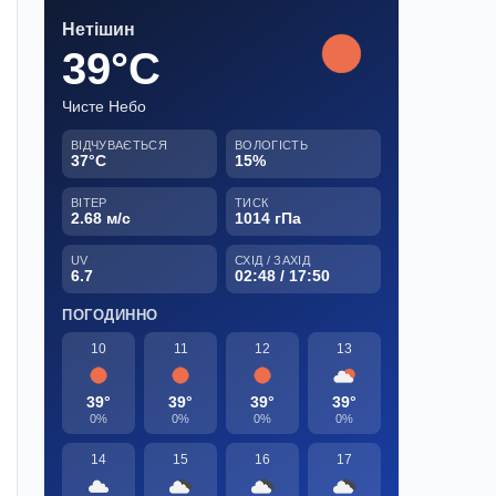
Нетішин
39°C
Чисте Небо
ВІДЧУВАЄТЬСЯ
ВОЛОГІСТЬ
37°C
15%
ВІТЕР
ТИСК
2.68 м/с
1014 гПа
UV
СХІД / ЗАХІД
6.7
02:48 / 17:50
ПОГОДИННО
10
11
12
13
39°
39°
39°
39°
0%
0%
0%
0%
14
15
16
17