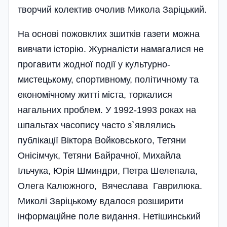
творчий колектив очолив Микола Заріцький.
На основі пожовклих зшитків газети можна
вивчати історію. Журналісти намагалися не
прогавити жодної події у культурно-
мистецькому, спортивному, політичному та
економічному житті міста, торкалися
нагальних проблем. У 1992-1993 роках на
шпальтах часопису часто з`являлись
публікації Віктора Войковського, Тетяни
Онісімчук, Тетяни Байрачної, Михайла
Ільчука, Юрія Шминдри, Петра Шелепала,
Олега Калюжного, Вячеслава Гаврилюка.
Миколі Заріцькому вдалося розширити
інформаційне поле видання. Нетішинський