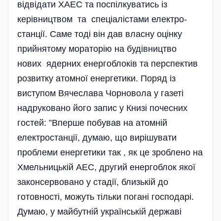
від­відати ХАЕС та поспілкуватись із
керівництвом та спеціалістами електро­
станції. Саме тоді він дав власну оцінку
прийнятому мораторію на будівництво
нових ядерних енерго­блоків та перспектив
розвитку атомної енергетики. Поряд із
виступом Вяче­слава Чорновола у газеті
надруковано його запис у Книзі почесних
гостей: ”Вперше побував на атомній
електростанції, думаю, що вирішувати
проблеми енергетики так , як це зроблено на
Хмельницькій АЕС, другий енергоблок якої
законсервовано у стадії, близькій до
готовності, можуть тільки погані господарі.
Думаю, у майбутній українській державі