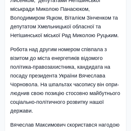
Лисенком, депутатами Нетішинської
міськради Миколою Панасюком,
Володимиром Яцком, Віталієм Зінченком та
депутатом Хмельницької обласної та
Нетішинської міської Рад Миколою Руцьким.
Робота над другим номером співпала з
візитом до міста енергетиків відомого
політика-правозахистника, кандидата на
посаду президента України Вяче­слава
Чорновола. На шпальтах часопису він опри­
люднив свою позицію стосовно майбутнього
соціально-політичного розвитку нашої
держави.
Вячеслав Максимович скористався нагодою