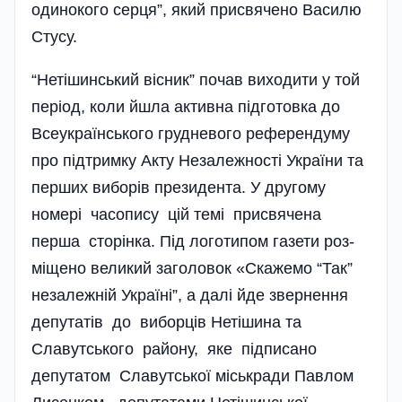
одинокого серця”, який присвячено Василю
Стусу.
“Нетішинський вісник” почав виходити у той
період, коли йшла активна підготовка до
Всеукраїнського грудневого референдуму
про підтримку Акту Незалежності України та
перших виборів президента. У другому
номері часопису цій темі присвячена
перша сторінка. Під логотипом газети роз­
міщено великий заголовок «Скажемо “Так”
незалежній Україні”, а далі йде звернення
депутатів до виборців Нетішина та
Славутського району, яке під­писано
депутатом Славут­ської міськради Павлом