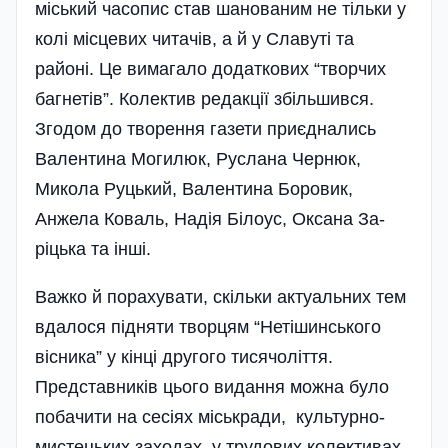
міський часопис став шанованим не тільки у
колі місцевих читачів, а й у Славуті та
районі. Це вимагало додаткових “творчих
багнетів”. Колектив редакції збільшився.
Згодом до творення газети приєднались
Валентина Могилюк, Руслана Чернюк,
Микола Руцький, Валентина Боровик,
Анжела Коваль, Надія Білоус, Оксана За­
ріцька та інші.
Важко й порахувати, скільки актуальних тем
вдалося підняти творцям “Нетішинського
вісника” у кінці другого тисячоліття.
Представників цього видання можна було
побачити на сесіях міськради, культурно-
мистецьких заходах, у трудових колективах.