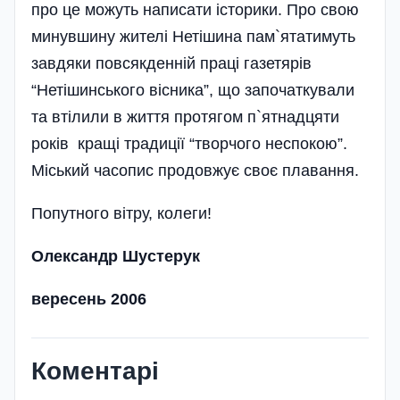
про це можуть написати історики. Про свою
минувшину жителі Нетішина па­м`ятатимуть
завдяки повсякденній праці газетярів
“Нетішинського вісника”, що започаткували
та втілили в життя протягом п`ятнадцяти
років кращі традиції “творчого неспокою”.
Міський часопис продовжує своє плавання.
Попутного вітру, колеги!
Олександр Шустерук
вересень 2006
Коментарі