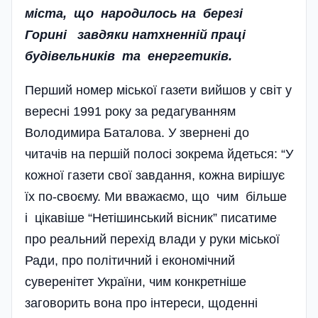
міста, що народилось на березі
Горині завдяки натхненній праці
будівельників та енергетиків.
Перший номер міської газети вийшов у світ у
вересні 1991 року за редагуванням
Володимира Баталова. У звернені до
читачів на першій полосі зокрема йдеться: “У
кожної газети свої завдання, кожна вирішує
їх по-своєму. Ми вважа­ємо, що чим більше
і ціка­віше “Нетішинський вісник” писатиме
про реальний перехід влади у руки міської
Ради, про політичний і економічний
суверенітет України, чим конкретніше
заговорить вона про інтереси, щоденні