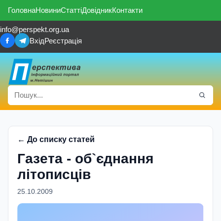
Головна
Новини
Статті
Довідник
Контакти
info@perspekt.org.ua
Вхід
Реєстрація
← До списку статей
Газета - об`єднання
літописців
25.10.2009