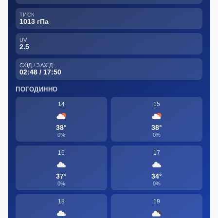
ТИСК
1013 гПа
UV
2.5
СХІД / ЗАХІД
02:48 / 17:50
ПОГОДИННО
14
15
38°
38°
0%
0%
16
17
37°
34°
0%
0%
18
19