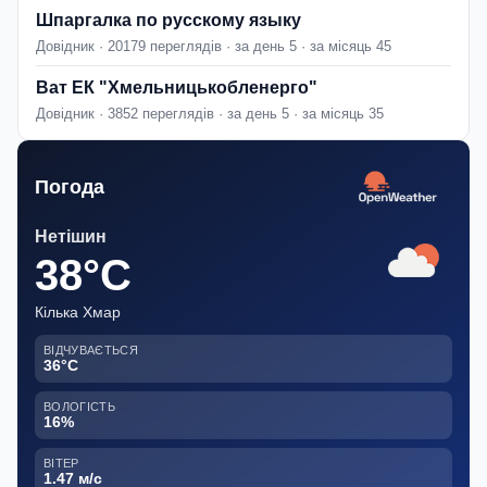
Шпаргалка по русскому языку
Довідник · 20179 переглядів · за день 5 · за місяць 45
Ват ЕК "Хмельницькобленерго"
Довідник · 3852 переглядів · за день 5 · за місяць 35
Погода
Нетішин
38°C
Кілька Хмар
ВІДЧУВАЄТЬСЯ
36°C
ВОЛОГІСТЬ
16%
ВІТЕР
1.47 м/с