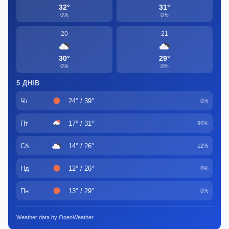
32°
31°
0%
0%
20
21
30°
29°
0%
0%
5 ДНІВ
Чт
24° / 39°
0%
Пт
17° / 31°
96%
Сб
14° / 26°
12%
Нд
12° / 26°
0%
Пн
13° / 29°
0%
Weather data by OpenWeather