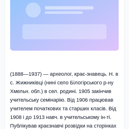
(1888—1937) — археолог, крає-знавець. Н. в
с. Жижниківці (нині село Білогірського р-ну
Хмельн. обл.) в сел. родині. 1905 закінчив
учительську семінарію. Від 1906 працював
учителем початкових та старших класів. Від
1908 і до 1913 навч. в учительському ін-ті.
Публікував краєзнавчі розвідки на сторінках