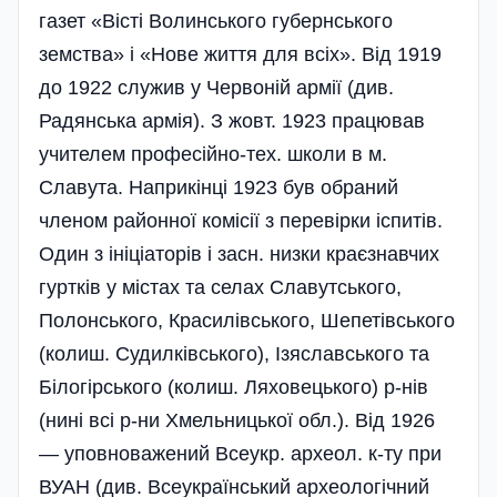
газет «Вісті Волинського губернського
земства» і «Нове життя для всіх». Від 1919
до 1922 служив у Червоній армії (див.
Радянська армія). З жовт. 1923 працював
учителем професійно-тех. школи в м.
Славута. Наприкінці 1923 був обраний
членом районної комісії з перевірки іспитів.
Один з ініціаторів і засн. низки краєзнавчих
гуртків у містах та селах Славутського,
Полонського, Красилівського, Шепетівського
(колиш. Судилківського), Ізяславського та
Білогірського (колиш. Ляховецького) р-нів
(нині всі р-ни Хмельницької обл.). Від 1926
— уповноважений Всеукр. археол. к-ту при
ВУАН (див. Всеукраїнський археологічний