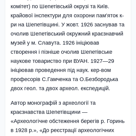
комітет) по Шепетівській окрузі та Київ.
крайової інспектури для охорони пам’яток к-
ри на Шепетівщині. У жовт. 1926 заснував та
очолив Шепетівський окружний краєзнавчий
музей у м. Славута. 1926 ініціював
створення і пізніше очолив Шепетівське
наукове товариство при ВУАН. 1927—29
ініціював проведення під наук. кер-вом
професорів С.Гамченка та О.Безбородька
двох геол. та двох археол. експедицій.
Автор монографій з археології та
краєзнавства Шепетівщини —
«Археологічне обстеження берегів р. Горинь
в 1928 р.», «До реєстрації археологічних