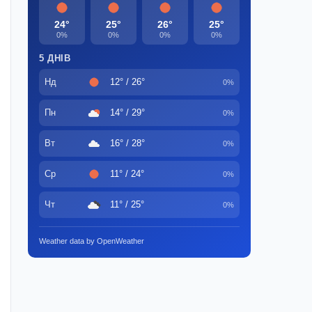
24°
25°
26°
25°
0%
0%
0%
0%
5 ДНІВ
Нд
12° / 26°
0%
Пн
14° / 29°
0%
Вт
16° / 28°
0%
Ср
11° / 24°
0%
Чт
11° / 25°
0%
Weather data by OpenWeather