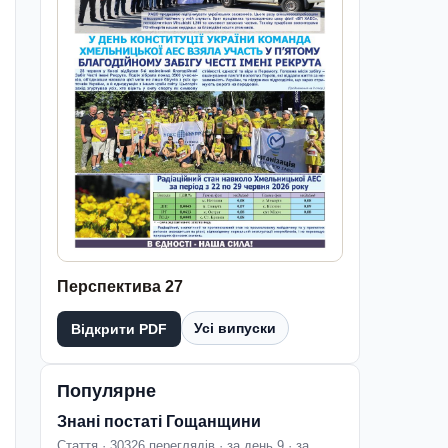
Перспектива 27
Усі випуски
Відкрити PDF
Популярне
Знані постаті Гощанщини
Стаття · 30326 переглядів · за день 9 · за