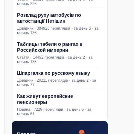
місяць 226
Розклад руху автобусів по
автостанції Нетішин
Довідник · 384923 переглядів · за день 5 · за
місяць 136
Таблицы табели о рангах в
Российской империи
Стаття · 14492 переглядів · за день 2 · за
місяць 136
Шпаргалка по русскому языку
Довідник · 20211 переглядів · за день 2 · за
місяць 77
Как живут европейские
пенсионеры
Новина · 7229 переглядів · за день 6 · за
місяць 61