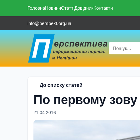
Головна
Новини
Статті
Довідник
Контакти
info@perspekt.org.ua
← До списку статей
По первому зову
21.04.2016