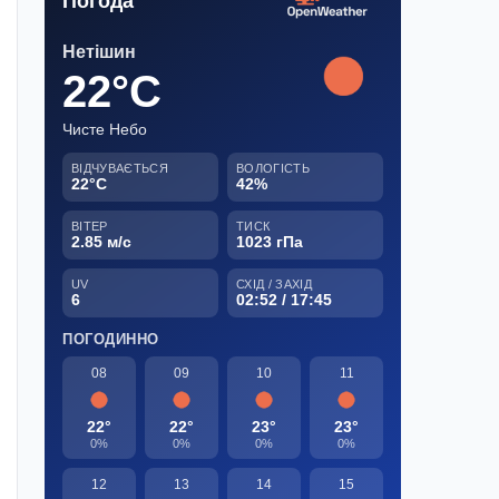
Погода
Нетішин
22°C
Чисте Небо
ВІДЧУВАЄТЬСЯ
ВОЛОГІСТЬ
22°C
42%
ВІТЕР
ТИСК
2.85 м/с
1023 гПа
UV
СХІД / ЗАХІД
6
02:52 / 17:45
ПОГОДИННО
08
09
10
11
22°
22°
23°
23°
0%
0%
0%
0%
12
13
14
15