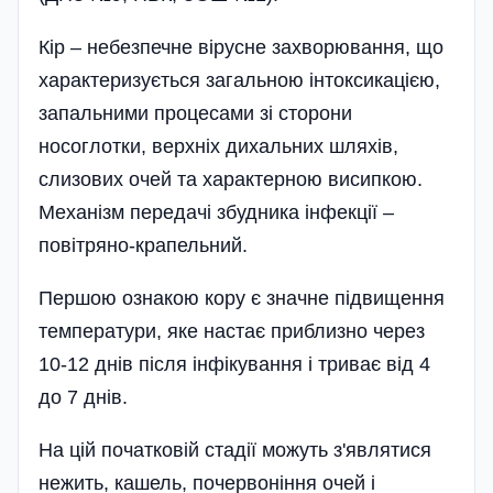
Кір – небезпечне вірусне за­хворювання, що
характер­изується загал­ьною інтоксикацією,
запальними процесами зі сторони
носоглотки, верхніх дихальних шляхів,
слизових очей та характерною висипкою.
Механізм переда­чі збудника ін­фек­ції –
повітряно-крапельний.
Першою ознакою кору є значне підвищення
температури, яке настає приблизно через
10-12 днів після інфікування і триває від 4
до 7 днів.
На цій початковій стадії можуть з'являтися
нежить, кашель, почервоніння очей і