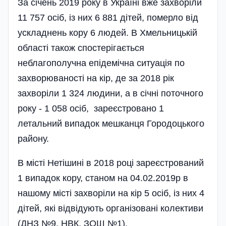
За січень 2019 року в Україні вже захворіли
11 757 осіб, із них 6 881 дітей, померло від
ускладнень кору 6 людей. В Хмельницькій
області також спостерігається
неблагополучна епідемічна ситуація по
захворюваності на кір, де за 2018 рік
захворіли 1 324 людини, а в січні поточного
року - 1 058 осіб, зареєстровано 1
летальний випадок мешканця Городоцького
району.
В місті Нетішині в 2018 році зареєстрований
1 випадок кору, станом на 04.02.2019р в
нашому місті захворіли на кір 5 осіб, із них 4
дітей, які відвідують організовані колективи
(ДНЗ №9, НВК, ЗОШ №1).