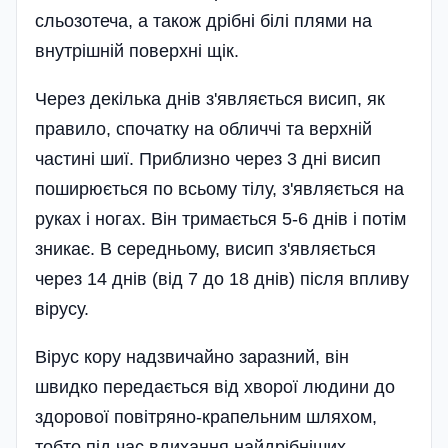
сльозотеча, а також дрібні білі плями на
внутрі­шній поверхні щік.
Через декілька днів з'являється висип, як
правило, спочатку на обличчі та верхній
частині шиї. Приблизно через 3 дні висип
поширюється по всьому тілу, з'являється на
руках і ногах. Він тримається 5-6 днів і потім
зникає. В середньому, висип з'являється
через 14 днів (від 7 до 18 днів) після впливу
вірусу.
Вірус кору надзвичайно заразний, він
швидко передається від хворої людини до
здорової повітряно-крапельним шляхом,
тобто під час вдихання найдрібніших