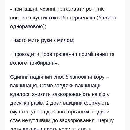
- при кашлі, чханні прикривати рот і ніс
носовою хустинкою або сервет­кою (бажано
одноразовою);
- часто мити руки з милом;
- проводити провітрювання приміщення та
вологе прибирання;
Єдиний надійний спосіб запобіг­ти кору –
вакцинація. Саме завдяки вакцинації
вдалося знизити захворюваність на кір у
десятки разів. 2 дози вакцини формують
імунітет, унаслідок чого ор­ганізм людини
стає­ нечутливим до за­хворювання. Першу
дозу вакцини проти кору, згідно з