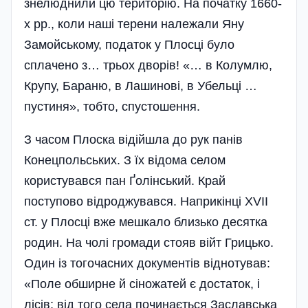
знелюднили цю територію. На початку 1660-
х рр., коли наші терени належали Яну
Замойському, податок у Плосці було
сплачено з… трьох дворів! «… в Колумлю,
Крупу, Бараню, в Лашинові, в Убельці …
пустиня», тобто, спустошення.
З часом Плоска відійшла до рук панів
Конецпольських. З їх відома селом
користувався пан Ґолінський. Край
поступово відроджувався. Наприкінці XVII
ст. у Плосці вже мешкало близько десятка
родин. На чолі громади стояв війт Грицько.
Один із тогочасних документів віднотував:
«Поле обширне й сіножатей є достаток, і
лісів; від того села починається Заславська