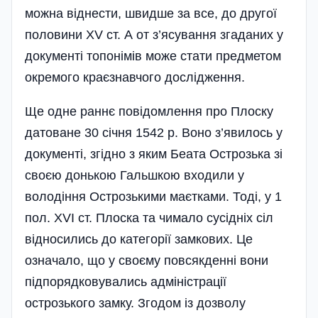
можна віднести, швидше за все, до другої
половини XV ст. А от з’ясування згаданих у
документі топонімів може стати предметом
окремого краєзнавчого дослідження.
Ще одне раннє повідомлення про Плоску
датоване 30 січня 1542 р. Воно з’явилось у
документі, згідно з яким Беата Острозька зі
своєю донькою Гальшкою входили у
володіння Острозькими маєтками. Тоді, у 1
пол. XVI ст. Плоска та чимало сусідніх сіл
відносились до категорії замкових. Це
означало, що у своєму повсякденні вони
підпорядковувались адміністрації
острозького замку. Згодом із дозволу