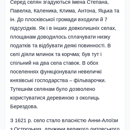
Серед селян згадуються імена Степана,
Павелка, Каленика, Клима, Антона, Яцька та
ін. До плосківської громади входили й 7
підсусідків. Як і в інших довколишніх селах,
площанам доводилось сплачувати низку
податків та відбувати деякі повинності. В
селі діяли млинок та корчма; був тут і
спільний на два села ставок. В обох
поселеннях функціонували невеличкі
князівські господарства – фільварочки.
Тутешнім селянам було дозволено
користуватися деревиною з околиць
Берездова.
З 1621 р. село стало власністю Анни-Алоїзи
з Острозьких, дружини великого литовського