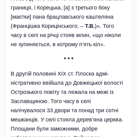
границя, і Корецька, [а] з третього боку
[маєтки] пана брацлавського каштеляна
(Францішка Корицінського. –
Т.В.
)». Того
часу в селі на річці стояв млин, «що ніколи
не зупиняється, в котрому п’ять кіл».
* * *
В другій половині ХІХ ст. Плоска адмі­
ністративно ввійшла до Довжецької волості
Острозького повіту та лежала на межі із
Заславщиною. Того часу в селі
налічувалося 33 двори та понад три сотні
мешканців. У селі стояла дерев’яна церква.
Площани були заможними, добре