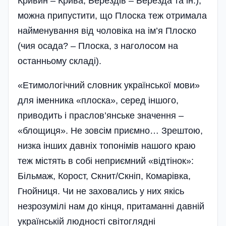
Кривин – Крива, Берездів – Березда та ін.),
можна припустити, що Плоска теж отримала
найменування від чоловіка на ім’я Плоско
(чия осада? – Плоска, з наголосом на
останньому складі).
«Етимологічний словник української мови»
для іменника «плоска», серед іншого,
приводить і праслов’янське значення –
«блощиця». Не зовсім приємно… Зрештою,
низка інших давніх топонімів нашого краю
теж містять в собі неприємний «відтінок»:
Більмаж, Корост, Скнит/Скніп, Комарівка,
Гнойниця. Чи не заховались у них якісь
незрозумілі нам до кінця, притаманні давній
українській людності світоглядні