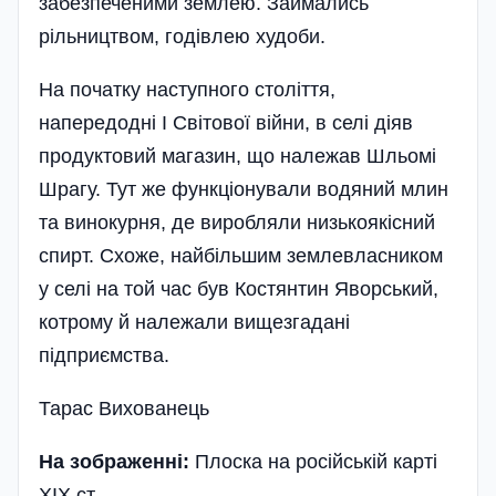
забезпеченими землею. Займались
рільництвом, годівлею худоби.
На початку наступного століття,
напередодні І Світової війни, в селі діяв
продуктовий магазин, що належав Шльомі
Шрагу. Тут же функціонували водяний млин
та винокурня, де виробляли низькоякісний
спирт. Схоже, найбільшим землевласником
у селі на той час був Костянтин Яворський,
котрому й належали вищезгадані
підприємства.
Тарас Вихованець
На зображенні:
Плоска на російській карті
ХІХ ст.