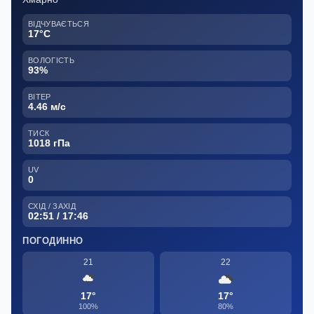
ВІДЧУВАЄТЬСЯ
17°C
ВОЛОГІСТЬ
93%
ВІТЕР
4.46 м/с
ТИСК
1018 гПа
UV
0
СХІД / ЗАХІД
02:51 / 17:46
ПОГОДИННО
21
22
17°
17°
100%
80%