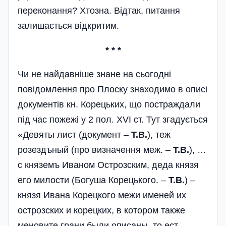
переконання? Хтозна. Відтак, питання
залишається відкритим.
* * *
Чи не найдавніше знане на сьогодні
повідомлення про Плоску знаходимо в описі
документів кн. Корецьких, що постраждали
під час пожежі у 2 пол. XVI ст. Тут згадується
«Девяты лист (документ –
Т.В.
), теж
розездъный (про визначення меж. –
Т.В.
), …
с княземъ Иваном Острозским, деда князя
его милости (Богуша Корецького. –
Т.В.
) –
князя Ивана Корецкого межи именей их
острозских и корецких, в котором также
меновите грани были описаны, то ест,