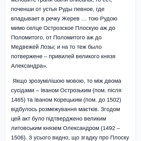
поченши от устья Руды певное, где
впадывает в речку Жерев … тою Рудою
мимо селце Острозское Плоскую аж до
Поломитого, от Поломитого аж до
Медвежей Лозы; и на то теж было
потвержене – привилей великого князя
Александра».
Якщо зрозумілішою мовою, то між двома
сусідами – Іваном Острозьким (пом. після
1465) та Іваном Корецьким (пом. до 1502)
відбулось розмежування маєтків. Згодом
цей акт було підтверджено великим
литовським князем Олександром (1492 –
1506). З усього видно, що згадку про Плоску