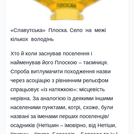
«Славутська» Плоска. Село на межі
кількох володінь
Хто й коли заснував поселення і
найменував його Плоскою – таємниця.
Спроба витлумачити походження назви
через асоціацію з рівнинним рельєфом
спрацьовує «із натяжкою»: місцевість
нерівна. За аналогією із деякими іншими
населеними пунктами, котрі, схоже, були
названі за іменами перших поселенців/
осадників (Нетішин – імовірно, від Нетіши,