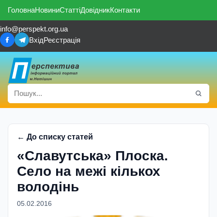
Головна
Новини
Статті
Довідник
Контакти
info@perspekt.org.ua
Вхід
Реєстрація
← До списку статей
«Славутська» Плоска.
Село на межі кількох
володінь
05.02.2016