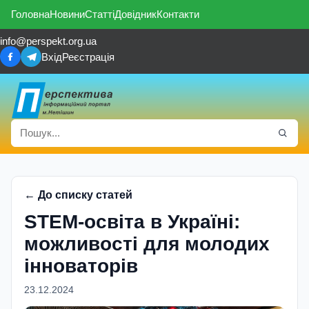
Головна
Новини
Статті
Довідник
Контакти
info@perspekt.org.ua
Вхід
Реєстрація
← До списку статей
STEM-освіта в Україні:
можливості для молодих
інноваторів
23.12.2024