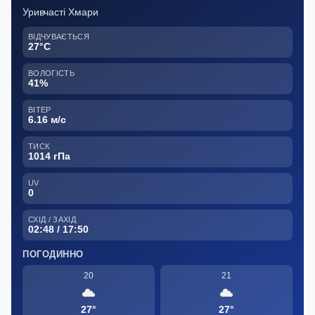
Уривчасті Хмари
ВІДЧУВАЄТЬСЯ
27°C
ВОЛОГІСТЬ
41%
ВІТЕР
6.16 м/с
ТИСК
1014 гПа
UV
0
СХІД / ЗАХІД
02:48 / 17:50
ПОГОДИННО
20
21
27°
27°