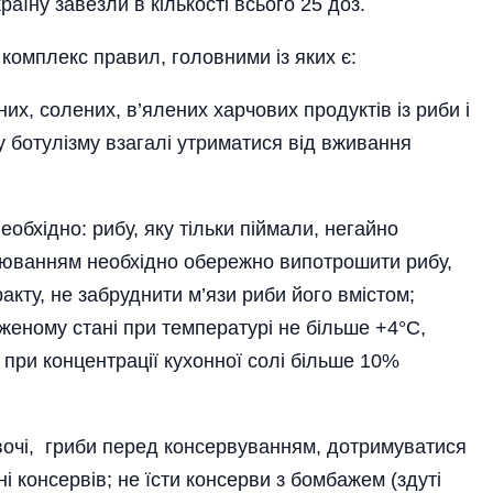
раїну завезли в кількості всього 25 доз.
комплекс правил, головними із яких є:
них, солених, в’ялених харчових продуктів із риби і
ху ботулізму взагалі утриматися від вживання
еобхідно: рибу, яку тільки піймали, негайно
люванням необхідно обережно випотрошити рибу,
акту, не забруднити м’язи риби його вмістом;
женому стані при температурі не більше +4°C,
 при концентрації кухонної солі більше 10%
вочі, гриби перед консервуванням, дотримуватися
 консервів; не їсти консерви з бомбажем (здуті