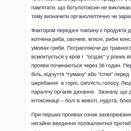
пам'ятати, що ботулотоксин не викликає 
тому визначити органолептично чи зар
Фактором передачі токсину є продукти д
копчена риба, овочеві, м’ясні, рибні ко
умовах гриби. Потрапляючи до травного
всмоктується у кров і "осідає" у різних 
прояви починаються через 36 годин. Пе
біль, відчуття "туману" або "сітки" перед
шкрябання в горлі, сиплість голосу. Люд
паралічу органів дихання. Зазначу, що 
інтоксикації – болі в животі, нудота, бл
При перших проявах ознак захворювання
негайне введення полівалентної протибот