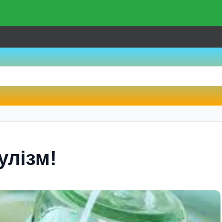
улiзм!