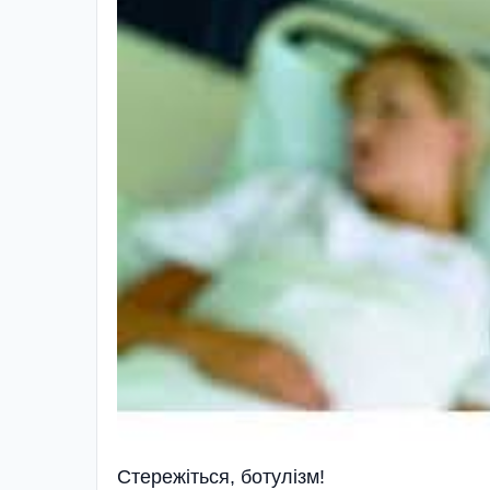
Стережiться, ботулiзм!