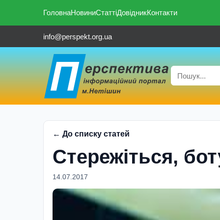
Головна
Новини
Статті
Довідник
Контакти
info@perspekt.org.ua
← До списку статей
Стережiться, бот
14.07.2017