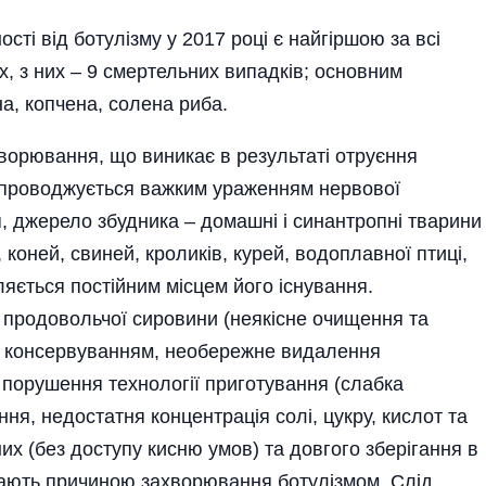
сті від ботулізму у 2017 році є найгіршою за всі
х, з них – 9 смертельних випадків; основним
а, копчена, солена риба.
хворювання, що виникає в результаті отруєння
супроводжується важким ураженням нервової
я, джерело збудника – домашні і синантропні тварини
 коней, свиней, кроликів, курей, водоплавної птиці,
вляється постійним місцем його існування.
и продовольчої сировини (неякісне очищення та
ед консервуванням, необережне видалення
а порушення технології приготування (слабка
ня, недостатня концентрація солі, цукру, кислот та
их (без доступу кисню умов) та довгого зберігання в
стають причиною захворювання ботулізмом. Слід