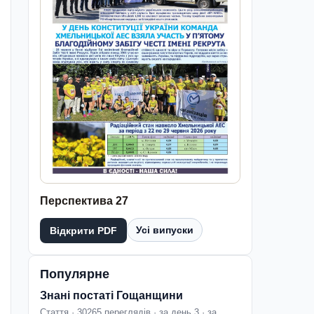
Перспектива 27
Усі випуски
Відкрити PDF
Популярне
Знані постаті Гощанщини
Стаття · 30265 переглядів · за день 3 · за