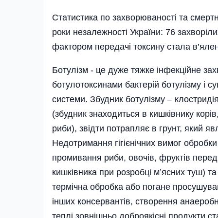
Статистика по захворюваності та смертно
роки незалежності України: 76 захворіли
фактором передачі токсину стала в’ялен
Ботулізм - це дуже тяжке інфекційне за
ботулотоксинами бактерій ботулізму і 
системи. Збудник ботулізму – клостриді
(збудник знаходиться в кишківнику корів,
риби), звідти потрапляє в грунт, який я
Недотримання гігієнічних вимог обробк
промивання риби, овочів, фруктів пер
кишківника при розробці м’ясних туш) т
термічна обробка або погане просушуван
інших консервантів, створення анаеробн
теплі зовнішньо доброякісні продукти 