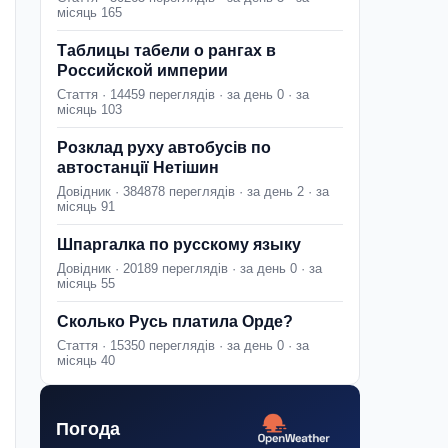
місяць 165
Таблицы табели о рангах в
Российской империи
Стаття · 14459 переглядів · за день 0 · за
місяць 103
Розклад руху автобусів по
автостанції Нетішин
Довідник · 384878 переглядів · за день 2 · за
місяць 91
Шпаргалка по русскому языку
Довідник · 20189 переглядів · за день 0 · за
місяць 55
Сколько Русь платила Орде?
Стаття · 15350 переглядів · за день 0 · за
місяць 40
Погода