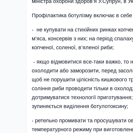
міністра охорони здоров’я У.Супрун, в Ук
Профілактика ботулізму включає в себе 
- не купувати на стихійних ринках копче
м’яса, консервів з них; на період спала
копченої, соленої, в’яленої риби;
- якщо відмовитися все-таки важко, то н
охолодити або заморозити, перед засо
щоб не порушити цілісність кишкового тр
соління риби проводити тільки в охолод
дотримуватися технології приготування;
зупиняється виділення ботулотоксину;
- ретельно промивати та просушувати о
температурного режиму при виготовленні