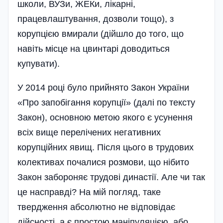
школи, ВУЗи, ЖЕКи, лікарні,
працевлаштування, дозволи тощо), з
корупцією вмирали (дійшло до того, що
навіть місце на цвинтарі доводиться
купувати).
У 2014 році було прийнято Закон України
«Про запобігання корупції» (далі по тексту
Закон), основною метою якого є усунення
всіх вище перелічених негативних
корупційних явищ. Після цього в трудових
колективах почалися розмови, що нібито
Закон забороняє трудові династії. Але чи так
це насправді? На мій погляд, таке
твердження абсолютно не відповідає
дійсності, а є простою маніпуляцією, або