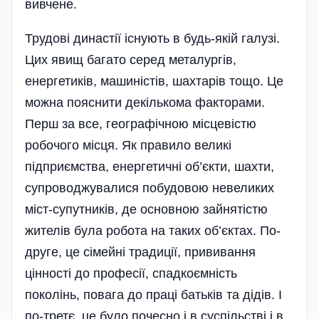
вивчене.
Трудові династії існують в будь-якій галузі.
Цих явищ багато серед металургів,
енергетиків, машиністів, шахтарів тощо. Це
можна пояснити декількома факторами.
Перш за все, географічною місцевістю
робочого місця. Як правило великі
підприємства, енергетичні об’єкти, шахти,
супроводжувалися побудовою невеликих
міст-супутників, де основною зайнятістю
жителів була робота на таких об’єктах. По-
друге, це сімейні традиції, прививання
цінності до професії, спадкоємність
поколінь, повага до праці батьків та дідів. І
по-третє, це було почесно і в суспільстві і в