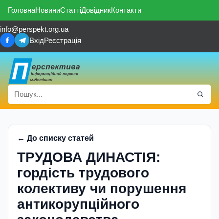
Головна
Новини
Статті
Довідник
Контакти
info@perspekt.org.ua
Вхід
Реєстрація
← До списку статей
ТРУДОВА ДИНАСТІЯ:
гордість трудового
колективу чи порушення
антикорупційного