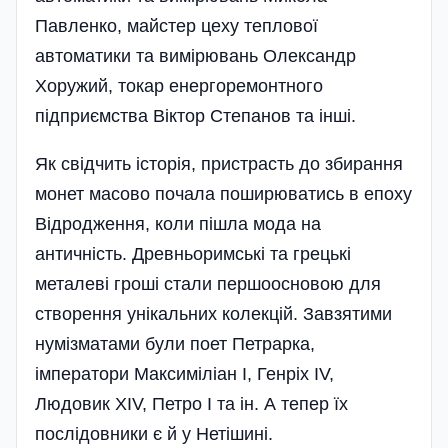
Павленко, майстер цеху теплової
автоматики та вимірювань Олександр
Хоружий, токар енергоремонтного
підприємства Віктор Степанов та інші.
Як свідчить історія, пристрасть до збирання
монет масово почала поширюватись в епоху
Відродження, коли пішла мода на
античність. Древньоримські та грецькі
металеві гроші стали першоосновою для
створення унікальних колекцій. Завзятими
нумізматами були поет Петрарка,
імператори Максиміліан І, Генріх ІV,
Людовик ХІV, Петро І та ін. А тепер їх
послідовники є й у Нетішині.