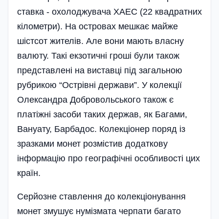
ставка - охолоджу­вача ХАЕС (22 квадратних
кілометри). На островах мешкає майже
шістсот жителів. Але вони мають власну
валюту. Такі екзотичні гроші були також
представлені на виставці під загальною
рубрикою “Острівні держави”. У колекції
Олександра Добровольського також є
платіжні засоби таких держав, як Багами,
Вануату, Барбадос. Колекціонер поряд із
зразками монет розмістив додаткову
інформацію про географічні особливості цих
країн.
Серйозне ставлення до колекціонування
монет змушує нумізмата черпати багато