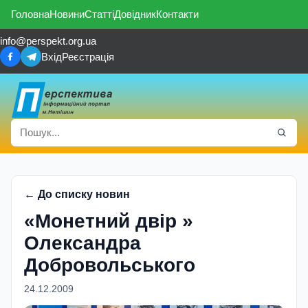
Головна
Новини
Статті
Довідник
Контакти
info@perspekt.org.ua
Вхід
Реєстрація
← До списку новин
«Монетний двір »
Олександра
Добровольського
24.12.2009