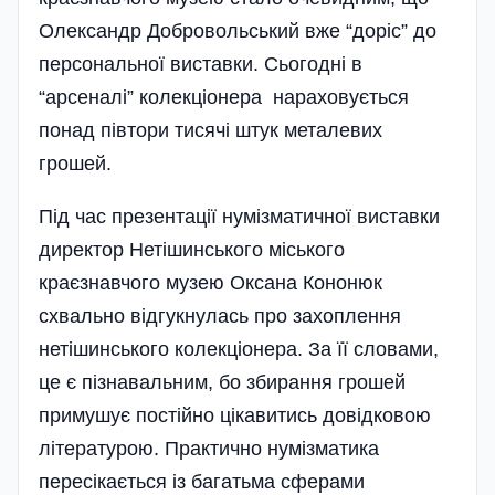
Олександр Добровольський вже “доріс” до
персональної виставки. Сьогодні в
“арсеналі” ко­лекціонера нараховується
понад пів­­тори тисячі штук металевих
грошей.
Під час презентації нумізматичної виставки
директор Нетішинського міського
краєзнавчого музею Оксана Кононюк
схвально відгукнулась про захоплення
нетішинського колекціонера. За її словами,
це є пізнавальним, бо збирання грошей
примушує постійно цікавитись довідковою
літературою. Практично нумізматика
пересікається із багатьма сферами