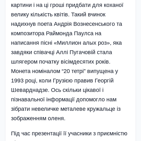
картини і на ці гроші придбати для коханої
велику кількість квітів. Такий вчинок
надихнув поета Андрія Вознесенського та
композитора Раймонда Паулса на
написання пісні «Миллион алых роз», яка
завдяки співачці Аллі Пугачовій стала
шлягером початку вісімдесятих років.
Монета номіналом “20 тетрі” випущена у
1993 році, коли Грузією правив Георгій
Шеварднадзе. Ось скільки цікавої і
пізнавальної інформації допомогло нам
зібрати невеличке металеве кружальце із
зображенням оленя.
Під час презентації її учасники з приємністю