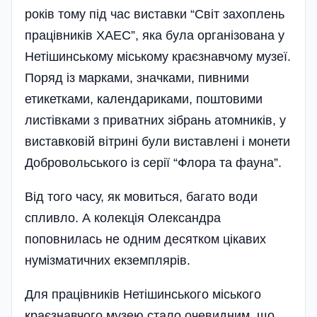
років тому під час виставки “Світ захоплень
працівників ХАЕС”, яка була організована у
Нетішинському міському краєзнавчому музеї.
Поряд із марками, значками, пивними
етикетками, календариками, поштовими
листівками з приватних зібрань атомників, у
виставковій вітрині були виставлені і монети
Добровольського із серії “Флора та фауна”.
Від того часу, як мовиться, багато води
спливло. А колекція Олександра
поповнилась не одним десятком цікавих
нумізматичних екземплярів.
Для працівників Нетішинського міського
краєзнавчого музею стало очевидним, що