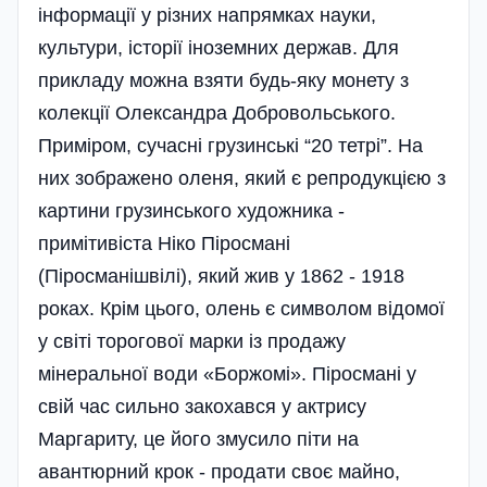
інформації у різних напрямках науки,
культури, історії іноземних держав. Для
прикладу можна взяти будь-яку монету з
колекції Олександра Добровольського.
Приміром, сучасні грузинські “20 тетрі”. На
них зображено оленя, який є репродукцією з
картини грузинського художника -
примітивіста Ніко Піросмані
(Піросманішвілі), який жив у 1862 - 1918
роках. Крім цього, олень є символом відомої
у світі торогової марки із продажу
мінеральної води «Боржомі». Піросмані у
свій час сильно закохався у актрису
Маргариту, це його змусило піти на
авантюрний крок - продати своє майно,