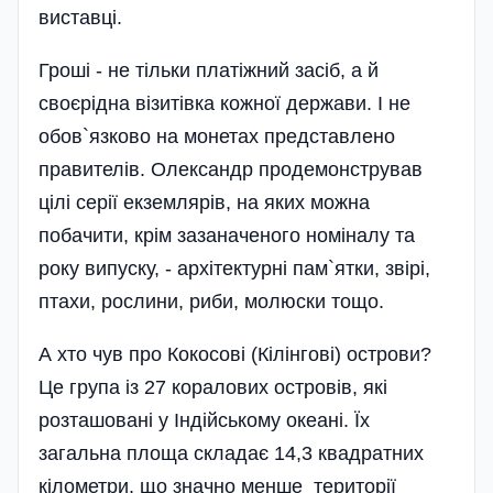
виставці.
Гроші - не тільки платіжний засіб, а й
своєрідна візитівка кожної держави. І не
обов`язково на монетах представлено
правителів. Олександр продемонстрував
цілі серії екземлярів, на яких можна
побачити, крім зазаначеного номіналу та
року випуску, - архітектурні пам`ятки, звірі,
птахи, рослини, риби, молюски тощо.
А хто чув про Кокосові (Кілінгові) острови?
Це група із 27 коралових островів, які
розташовані у Індійському океані. Їх
загальна площа складає 14,3 квадратних
кілометри, що значно менше території