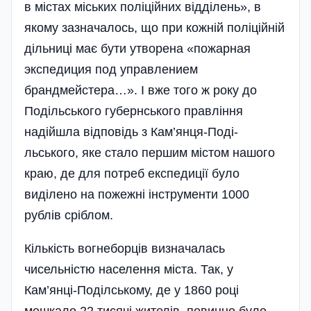
в містах міських поліційних відділень», в
якому зазначалось, що при кожній поліційній
дільниці має бути утворена «пожарная
экспедиция под управлением
брандмейстера…». І вже того ж року до
Поді­льського губернського правління
надійшла відповідь з Ка­м’янця-Поді­
льського, яке стало першим містом нашого
краю, де для потреб експедиції було
виділено на пожежні інструменти 1000
рублів сріблом.
Кількість вогнеборців визначалась
чисельністю населення міста. Так, у
Кам’янці-Поділському, де у 1860 році