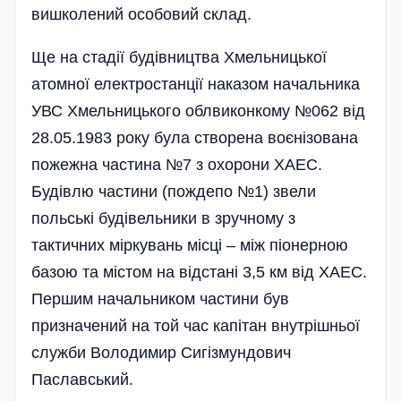
вишколений особовий склад.
Ще на стадії будівництва Хмельницької
атомної електростанції наказом начальника
УВС Хмельницького облвиконкому №062 від
28.05.1983 року була створена воєнізована
пожежна частина №7 з охорони ХАЕС.
Будівлю частини (пождепо №1) звели
польські будівельники в зручному з
тактичних міркувань місці – між піонерною
базою та містом на відстані 3,5 км від ХАЕС.
Першим начальником частини був
призначений на той час капітан внутрішньої
служби Володимир Сигізмундович
Паславський.