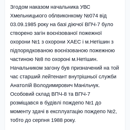
Згодом наказом начальника УВС
Хмельницького облвиконкому №074 від
03.09.1985 року на базі діючої ВПЧ-7 було
створено загін воєнізованої пожежної
охорони №1 з охорони ХАЕС і м.Нетішин з
підпорядкованою воєнізованою пожежною
частиною №8 по охороні м.Нетішин.
Начальником загону був призначений на той
час старший лейтенант внутрішньої служби
Анатолій Володимирович Манільчук.
Особовий склад ВПЧ-8 та ВПЧ-7
розміщався в будівлі пождепо №1 до
моменту здачі в експлуатацію пождепо №2,
тобто до серпня 1988 року.