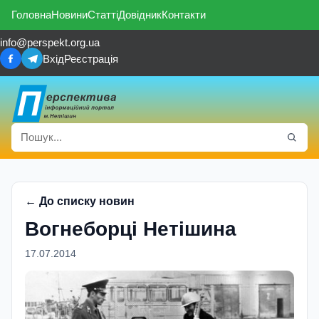
Головна
Новини
Статті
Довідник
Контакти
info@perspekt.org.ua
Вхід
Реєстрація
← До списку новин
Вогнеборці Нетішина
17.07.2014