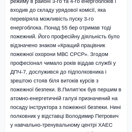
режиму в районі 3-го та 4-го енергоблоків і
входив до складу урядової комісії, яка
перевіряла можливість пуску 3-го
енергоблока. Понад 55 бер отримав тоді
пожежний. Його професійну діяльність було
відзначено знаком «Кращий працівник
пожежної охорони МВС СРСР». Згодом
професіонал чимало років віддав службі у
ДПЧ-7, дослужився до підполковника і
зрештою стояв біля витоків курсів з
пожежної безпеки. В.Пилип’юк був першим в
атомно-енергетичній галузі призначений на
посаду інструктора з пожежної безпеки. Нині
полковник у відставці Володимир Петрович
у навчально-тренувальному центрі ХАЕС