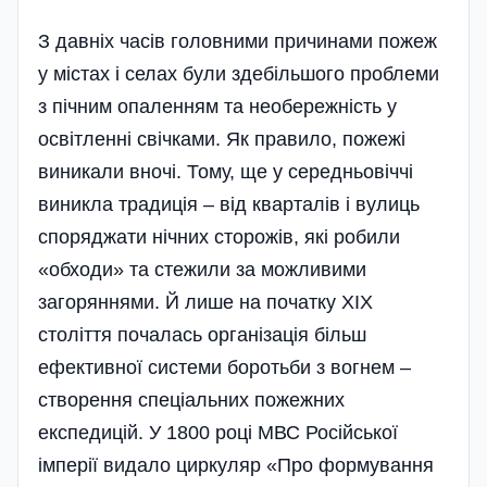
З давніх часів головними причинами пожеж
у містах і селах були здебі­льшого проблеми
з пічним опаленням та необережність у
освітленні свічками. Як правило, пожежі
виникали вночі. Тому, ще у середньовіччі
виникла традиція – від кварталів і вулиць
споряджати нічних сторожів, які робили
«обходи» та стежили за можливими
загоряннями. Й лише на початку ХІХ
століття почалась організація більш
ефективної системи боротьби з вогнем –
створення спеці­альних пожежних
експедицій. У 1800 році МВС Російської
імперії видало циркуляр «Про формування