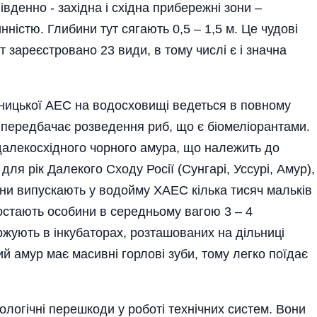
вденно - західна і східна прибережні зони –
ністю. Глибини тут сягають 0,5 – 1,5 м. Це чудові
т зареєстровано 23 види, в тому числі є і значна
ьницької АЕС на водосховищі ведеться в повному
ка передбачає розведення риб, що є біомеліорантами.
далекосхідного чорного амура, що належить до
ля рік Далекого Сходу Росії (Сунгарі, Уссурі, Амур),
ени випускають у водойму ХАЕС кілька тисяч мальків
ростають особини в середньому вагою 3 – 4
жують в інкубаторах, розташованих на дільниці
ний амур має масивні горлові зуби, тому легко поїдає
логічні перешкоди у роботі технічних систем. Вони