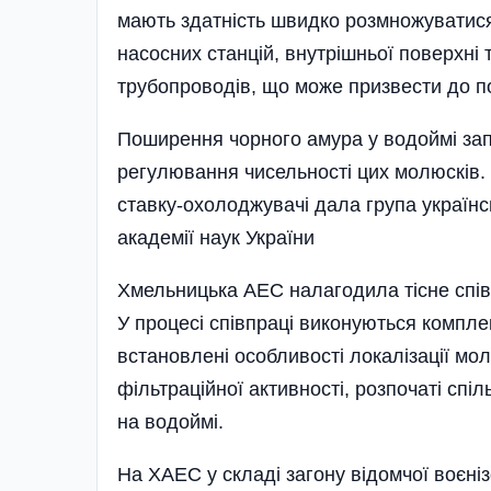
мають здатність швидко розмножуватися 
насосних станцій, внутрішньої поверхні
трубопроводів, що може призвести до 
Поширення чорного амура у водоймі зап
регулювання чисельності цих молюсків.
ставку-охолоджувачі дала група українсь
академії наук України
Хмельницька АЕС налагодила тісне співр
У процесі співпраці виконуються компле
встановлені особливості локалізації мол
фільтраційної активності, розпочаті спіль
на водоймі.
На ХАЕС у складі загону відомчої воєні