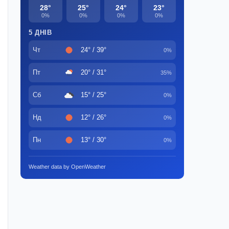
28°
25°
24°
23°
0%
0%
0%
0%
5 ДНІВ
Чт
24° / 39°
0%
Пт
20° / 31°
35%
Сб
15° / 25°
0%
Нд
12° / 26°
0%
Пн
13° / 30°
0%
Weather data by OpenWeather