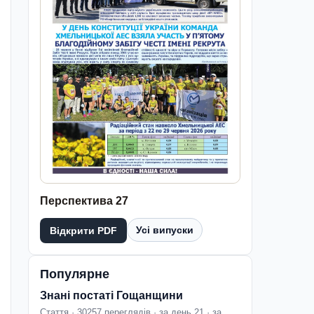
Перспектива 27
Усі випуски
Відкрити PDF
Популярне
Знані постаті Гощанщини
Стаття · 30257 переглядів · за день 21 · за