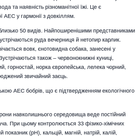
да та наявність різноманітної їжі. Це є
 АЕС у гармонії з довкіллям.
близько 50 видів. Найпоширенішими представниками
 зустрічаються руда вечерниця й нетопир карлик.
ічається вовк, єнотовидна собака, занесені у
Зустрічаються також – червонокнижні куниці,
вий, горностай, норка європейська, лелека чорний,
сюджений звичайний заєць.
ькою АЕС бобрів, що є підтвердженням екологічного
хорони навколишнього середовища веде постійний
ча. При цьому контролюється 33 фізико-хімічних
 показник (рН), кальцій, магній, натрій, калій,