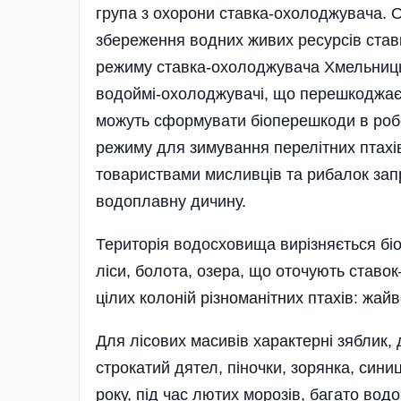
група з охорони ставка-охолоджувача. О
збереження водних живих ресурсів став
режиму ставка-охолоджувача Хмельницьк
водоймі-охолоджувачі, що перешкоджає 
можуть сформувати біоперешкоди в роб
режиму для зимування перелітних птахі
товариствами мисливців та рибалок за
водоплавну дичину.
Територія водосховища вирізняється біор
ліси, болота, озера, що оточують ста
цілих колоній різноманітних птахів: жайво
Для лісових масивів характерні зяблик, д
строкатий дятел, піночки, зорянка, сини
року, під час лютих морозів, багато вод