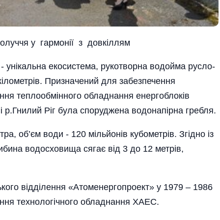
получчя у гармонії з довкіллям
 унікальна екосистема, рукотворна водойма русло-
ілометрів. Призначений для забезпечення
ння теплообмінного обладнання енергоблоків
і р.Гнилий Ріг була споруджена водонапірна гребля.
ра, об’єм води - 120 мільйонів кубометрів. Згідно із
ина водосховища сягає від 3 до 12 метрів,
кого відділення «Атоменергопроект» у 1979 – 1986
ення технологічного обладнання ХАЕС.