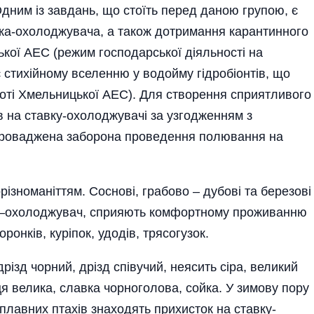
дним із завдань, що стоїть перед даною групою, є
ка-охолоджувача, а також дотримання карантинного
ої АЕС (режим господарської діяльності на
стихійному вселенню у водойму гідробіонтів, що
оті Хмельницької АЕС). Для створення сприятливого
в на ставку-охолоджувачі за узгодженням з
проваджена заборона проведення полювання на
ізноманіттям. Соснові, грабово – дубові та березові
вок–охолоджувач, сприяють комфортному проживанню
ронків, куріпок, удодів, трясогузок.
різд чорний, дрізд співучий, неясить сіра, великий
ця велика, славка чорноголова, сойка. У зимову пору
оплавних птахів знаходять прихисток на ставку-