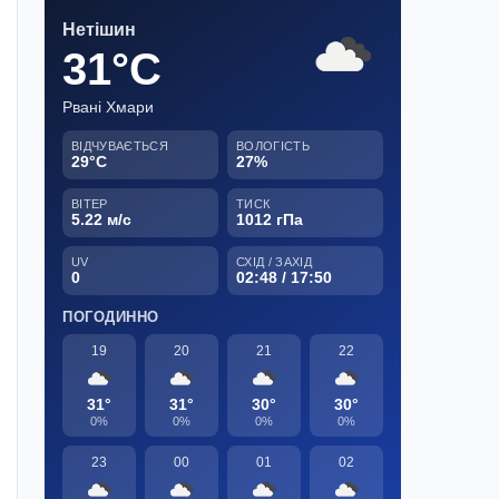
Нетішин
31°C
Рвані Хмари
ВІДЧУВАЄТЬСЯ
ВОЛОГІСТЬ
29°C
27%
ВІТЕР
ТИСК
5.22 м/с
1012 гПа
UV
СХІД / ЗАХІД
0
02:48 / 17:50
ПОГОДИННО
19
20
21
22
31°
31°
30°
30°
0%
0%
0%
0%
23
00
01
02