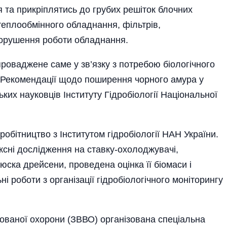
та прикріплятись до грубих реші­ток блочних
 теплообмінного обладнання, фільтрів,
порушення роботи обладнання.
роваджене саме у зв’язку з потребою біологічного
 Рекомендації щодо поширення чорного амура у
ких науковців Інституту Гідробіології Національної
обітництво з Інститутом гідробіології НАН України.
ксні дослідження на ставку-охолоджувачі,
юска дрейсени, проведена оцінка її біомаси і
ні роботи з організації гідробіологічного моніторингу
зованої охорони (ЗВВО) організована спеціальна