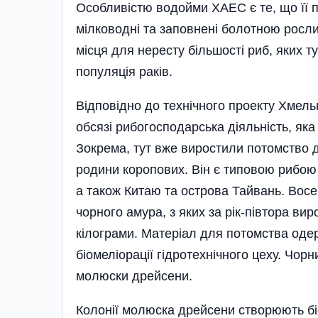
Особливістю водойми ХАЕС є те, що її пі
мілководні та заповнені болотною рослин
місця для нересту більшості риб, яких ту
популяція раків.
Відповідно до технічного проекту Хмел
обсязі рибогосподарська діяль­ність, я
Зокрема, тут вже виростили потомство 
родини коропових. Він є типовою рибою д
а також Китаю та острова Тайвань. Вос
чорного амура, з яких за рік-півтора ви
кілограми. Матеріал для потомства одер
біомеліорації гідротехнічного цеху. Чор
молюски дрейсени.
Колонії молюска дрейсени створюють біо