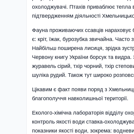
охолоджувачі. Птахів приваблює тепла во
підтвердженням діяльності Хмельницької
Фауна проживаючих ссавців нараховує 
є: кріт, їжак, бурозубка звичайна. Часто
Найбільш поширена лисиця, зрідка зустр
Червону книгу України борсук та видра. 
журавель сірий, тхір чорний, тхір степо
шуліка рудий. Також тут широко розпов
Цікавим є факт появи поряд з Хмельниц
благополуччя навколишньої території.
Еколого-хімічна лабораторія відділу о
контроль якості води ставка-охолоджува
показники якості води, зокрема: водневий