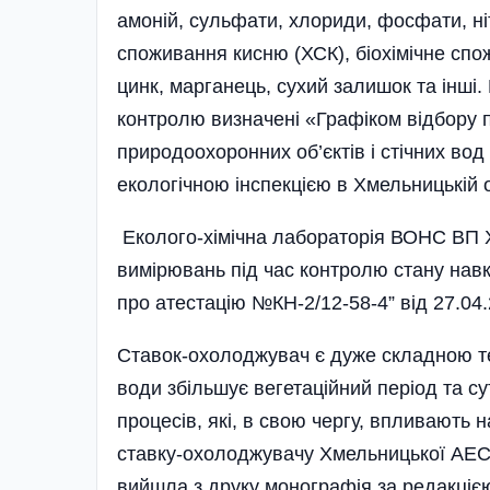
амоній, сульфати, хлориди, фосфати, ніт
споживання кисню (ХСК), біохімічне спож
цинк, марганець, сухий залишок та інші.
контролю визначені «Графіком від­бору п
природоохоронних об’єктів і стічних в
екологічною інспекцією в Хмельницькій 
Еколого-хімічна лабораторія ВОНС ВП Х
вимірювань під час контролю стану на
про атестацію №КН-2/12-58-4” від 27.04.2
Ставок-охолоджувач є дуже складною те
води збільшує вегетаційний період та су
процесів, які, в свою чергу, впливають
ставку-охолоджувачу Хмельницької АЕС 
вийшла з друку монографія за редакціє