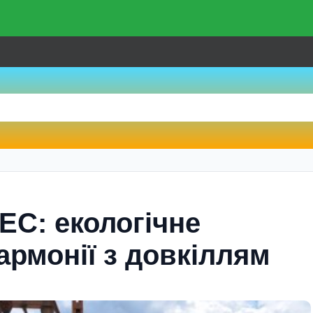
С: екологічне
армонії з довкіллям