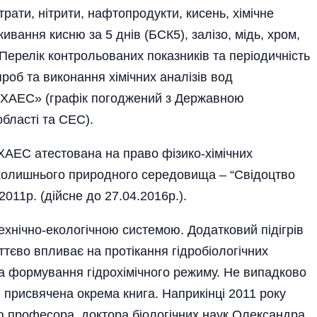
рати, нітрити, нафтопродукти, кисень, хімічне
ивання кисню за 5 днів (БСК5), залізо, мідь, хром,
 Перелік контрольованих показників та періодичність
роб та виконання хімічних аналізів вод
од ХАЕС» (графік погоджений з Державною
області та СЕС).
АЕС атестована на право фізико-хімічних
вколишнього природного середовища – “Свідоцтво
011р. (дійсне до 27.04.2016р.).
хнічно-екологічною системою. Додатковий підігрів
ттєво впливає на протікання гідробіологічних
 на формування гідрохімічного режиму. Не випадково
присвячена окрема книга. Наприкінці 2011 року
ю професора, доктора біологічних наук Олександра