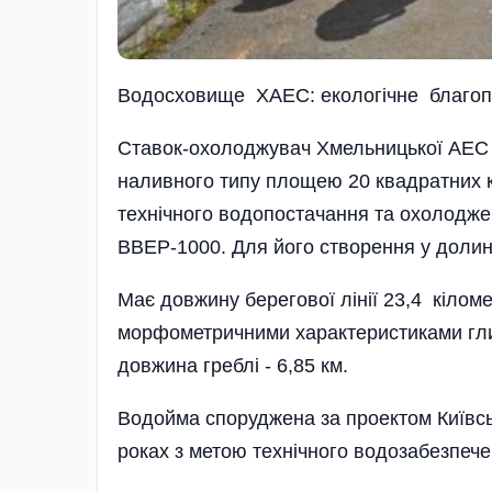
Водосховище ХАЕС: екологічне благо
Ставок-охолоджувач Хмельницької АЕС -
наливного типу площею 20 квадратних к
технічного водопостачання та охолодже
ВВЕР-1000. Для його створення у долин
Має довжину берегової лінії 23,4 кіломет
морфометричними характеристиками глиб
довжина греблі - 6,85 км.
Водойма споруджена за проектом Київсь
роках з метою технічного водозабезпеч